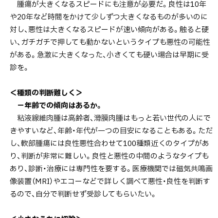
腫瘍が大きくなるスピードにも注意が必要だ。良性は10年
や20年など時間をかけて少しずつ大きくなるものが多いのに
対し、悪性は大きくなるスピードが速い傾向がある。触ると硬
い、ガチガチで押しても動かないというタイプも悪性の可能性
がある。急激に大きくなった、小さくても硬い場合は早期に受
診を。
＜種類の判断難しく＞
－年齢での傾向はあるか。
粘液線維肉腫は高齢者、滑膜肉腫はもっと若い世代の人にで
きやすいなど、年齢・年代が一つの目安になることもある。ただ
し、軟部腫瘍には良性悪性合わせて100種類近くのタイプがあ
り、判断が非常に難しい。良性と悪性の中間のようなタイプも
あり、診断・治療には専門性を要する。医療機関では磁気共鳴画
像装置（MRI）やエコーなどで詳しく調べて悪性・良性を判断す
るので、自分で判断せず受診してもらいたい。