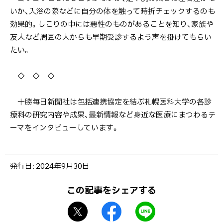
いか、入浴の際などに自分の体を触って時折チェックするのも
効果的。しこりの中には悪性のものがあることを知り、家族や
友人など周囲の人からも早期受診するよう声を掛けてもらい
たい。
◇ ◇ ◇
十勝毎日新聞社は包括連携協定を結ぶ札幌医科大学の各診
療科の研究内容や成果、最新情報など身近な医療にまつわるテ
ーマをインタビューしています。
ト
発行日:
2024年9月30日
ッ
プ
この記事をシェアする
に
X
f
L
戻
シ
a
I