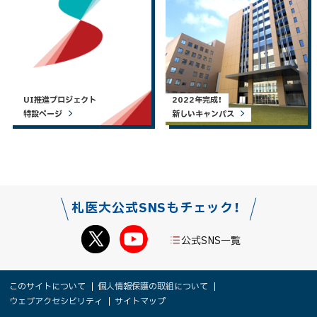
UI推進プロジェクト
2022年完成！
特設ページ
新しいキャンパス
札医大公式SNSもチェック！
公式SNS一覧
本
サ
このサイトについて
個人情報保護の取組について
文
ウェブアクセシビリティ
サイトマップ
イ
へ