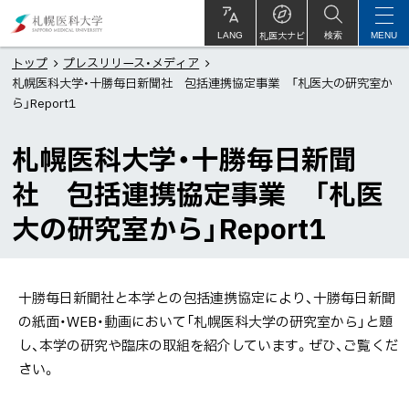
本
札
文
幌
札医大ナビ
サ
LANG
検索
MENU
イ
ト
へ
医
トップ
プレスリリース・メディア
内
札幌医科大学・十勝毎日新聞社 包括連携協定事業 「札医大の研究室か
メ
科
ら」Report1
ニ
大
ュ
学
札幌医科大学・十勝毎日新聞
ー
社 包括連携協定事業 「札医
へ
大の研究室から」Report1
十勝毎日新聞社と本学との包括連携協定により、十勝毎日新聞
の紙面・WEB・動画において「札幌医科大学の研究室から」と題
し、本学の研究や臨床の取組を紹介しています。ぜひ、ご覧くだ
さい。