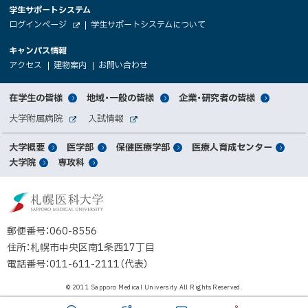
大
学生サポートシステム
メ
ト
（
ログインページ
学生サポートシステムについて
ニ
学
新
情
外
部
規
ュ
キャンパス情報
関
サ
ウ
報
ー
イ
（
（
（
ィ
アクセス
建物案内
お問い合わせ
ト
新
新
新
係
ン
へ
規
規
規
ド
サ
ウ
ウ
ウ
者
ウ
対
在学生の皆様
地域・一般の皆様
企業・研究者の皆様
ィ
ィ
ィ
で
イ
象
ン
ン
ン
開
向
関
大学附属病院
入試情報
ド
ド
ド
き
外
外
者
連
ウ
ウ
ウ
ま
ト
け
部
部
メ
で
で
で
大学概要
医学部
保健医療学部
医療人育成センター
す
サ
サ
別
サ
開
開
開
）
イ
イ
マ
大学院
専攻科
イ
き
き
き
メ
ト
ト
イ
ま
ま
ま
ン
ッ
ニ
す
す
す
ト
北
）
）
）
メ
ュ
プ
海
ニ
ー
道
郵便番号：060-8556
ュ
公
住所：札幌市中央区南1条西17丁目
立
ー
電話番号：011-611-2111（代表）
大
学
© 2011 Sapporo Medical University All Rights Reserved.
法
人