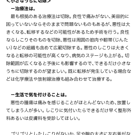
＜小さなうちに切除＞
－治療法は。
最も根拠のある治療法は切除。良性で痛みがない、美容的に
困っていないならそのままで問題ないものもあるが、悪性は大
きくなる、転移するなどの可能性があるため手術を行う。良性
ならしこりそのものを切除、悪性は周囲の筋肉や靭帯（じんた
い）などの組織も含めて広範切除する。悪性のしこりは大きく
なると転移の可能性が高くなり、病気のステージも上がる。切
除範囲が広くなると予後にも影響するので、できるだけ小さな
うちに切除するのが望ましい。既に転移が発生している場合な
どは化学療法や放射線治療も組み合わせて治療する。
－生活で気を付けることは。
悪性の腫瘍は痛みを感じることがほとんどないため、放置し
てしまう人が多い。しこりに気付いたらできるだけ早く整形外
科あるいは皮膚科を受診してほしい。
ゴリゴリとしたしこりがないか、足や腕の太さに左右差がな