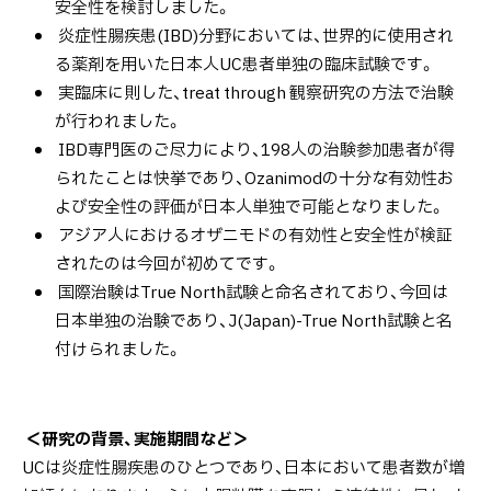
安全性を検討しました。
炎症性腸疾患(IBD)分野においては、世界的に使用され
る薬剤を用いた日本人UC患者単独の臨床試験です。
実臨床に則した、treat through 観察研究の方法で治験
が行われました。
IBD専門医のご尽力により、198人の治験参加患者が得
られたことは快挙であり、Ozanimodの十分な有効性お
よび安全性の評価が日本人単独で可能となりました。
アジア人におけるオザニモドの有効性と安全性が検証
されたのは今回が初めてです。
国際治験はTrue North試験と命名されており、今回は
日本単独の治験であり、J(Japan)-True North試験と名
付けられました。
＜研究の背景、実施期間など＞
UCは炎症性腸疾患のひとつであり、日本において患者数が増