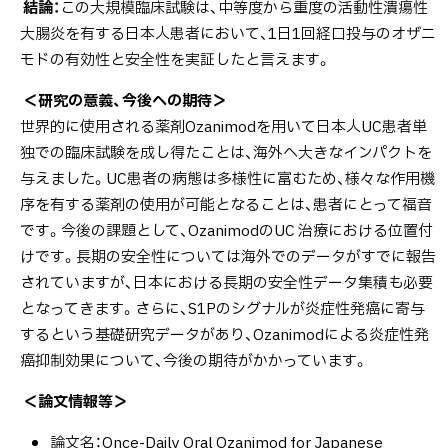
結論：
この大規模臨床試験は、中等度から重度の活動性潰瘍性
大腸炎を有する日本人患者において、1日1回経口投与のオザニ
モドの有効性と安全性を実証したと言えます。
＜研究の意義、今後への期待＞
世界的に使用される薬剤Ozanimodを用いて日本人UC患者単
独での臨床試験を成し得たことは、海外へ大きなインパクトを
与えました。UC患者の病態は多様性に富むため、様々な作用機
序を有する薬剤の使用が可能となることは、患者にとって福音
です。今後の課題として、OzanimodのUC 治療における位置付
けです。長期の安全性については海外でのデータがすでに報告
されていますが、日本における長期の安全性データ集積も必要
となってきます。さらに、S1Pのシグナルが炎症性発癌に寄与
するという基礎研究データがあり、Ozanimodによる炎症性発
癌抑制効果について、今後の期待がかかっています。
＜論文情報等＞
論文名：Once-Daily Oral Ozanimod for Japanese