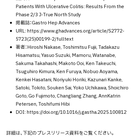
Patients With Ulcerative Colitis: Results From the
Phase 2/3 J-True North Study
掲載誌：Gastro Hep Advances
URL: https://www.ghadvances.org/article/S2772-
5723(25)00199-2/fulltext
著者：Hiroshi Nakase, Toshimitsu Fujii, Tadakazu
Hisamatsu, Yasuo Suzuki, Mamoru, Watanabe,
Sakuma Takahashi, Makoto Ooi, Ken Takeuchi,
Tsuguhiro Kimura, Ken Furuya, Nobuo Aoyama,
Kenkei Hasatani, Noriyuki Horiki, Kazunari Kanke,
Satoki, Tokito, Souken Sai, Yoko Uchikawa, Shoichiro
Goto, Go Fujimoto, Changliang Zhang, AnnKatrin
Petersen, Toshifumi Hibi
DOI: https://doi.org/10.1016/j.gastha.2025.100812
詳細は、下記のプレスリリース資料をご覧ください。