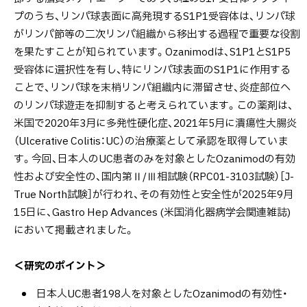
プのうち、リンパ球表面に高発現するS1P1受容体は、リンパ球
がリンパ節等の二次リンパ組織から移出する過程で重要な役割
を果たすことが知られています。Ozanimodは、S1P1とS1P5
受容体に選択性を有し、特にリンパ球表面のS1P1に作用する
ことで、リンパ球を末梢リンパ組織内に滞留させ、炎症部位へ
のリンパ球遊走を抑制すると考えられています。この薬剤は、
米国で2020年3月に多発性硬化症、2021年5月に潰瘍性大腸炎
（Ulcerative Colitis：UC）の治療薬として承認を取得していま
す。今回、日本人のUC患者のみを対象としたOzanimodの有効
性および安全性の、国内第Ⅱ/Ⅲ相試験（RPC01-3103試験）［J-
True North試験］が行われ、その有効性と安全性が2025年9月
15日に、Gastro Hep Advances (米国消化器病学会関連雑誌)
において掲載されました。
＜研究のポイント＞
日本人UC患者198人を対象としたOzanimodの有効性・