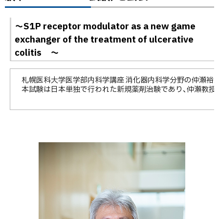
目
～S1P receptor modulator as a new game
次
exchanger of the treatment of ulcerative
日本人潰
colitis ～
瘍性大腸
炎患者を
対象とし
札幌医科大学医学部内科学講座 消化器内科学分野の仲瀬裕志教授と
本試験は日本単独で行われた新規薬剤治験であり、仲瀬教授が
たS1P受
容体調節
剤
Ozanimod
の大規模
臨床治験
（J-True
North試
験）を公表