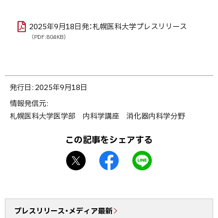
2025年9月18日発：札幌医科大学プレスリリース
（PDF:804KB）
ト
発行日:
2025年9月18日
ッ
情報発信元
プ
札幌医科大学医学部 内科学講座 消化器内科学分野
に
戻
この記事をシェアする
る
X
f
L
シ
a
I
ェ
c
N
ア
e
E
b
で
プレスリリース・メディア最新