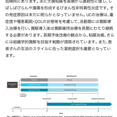
加傾向にあります。主に大腸粘膜を直腸から連続性に侵し、し
ばしばびらんや潰瘍を形成するびまん性非特異性炎症です。そ
の発症原因は未だに明らかとなっていません。UCの治療は、重
症度や罹患範囲・QOLの状態等を考慮して、活動期には寛解導
入治療を行い、寛解導入後は寛解維持治療を長期にわたり継続
する必要があります。長期予後改善の観点から、粘膜治癒、さら
には組織学的寛解を目指す戦略が提唱されています。また、患
者さんの生活のスタイルに合った薬剤選択も重要となってい
ます。