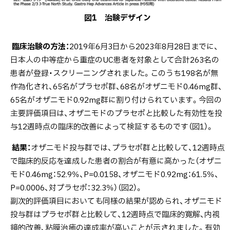
図1 治験デザイン
臨床治験の方法：
2019年6月3日から2023年8月28日までに、
日本人の中等症から重症のUC患者を対象として合計263名の
患者が登録・スクリーニングされました。このうち198名が無
作為化され、65名がプラセボ群、68名がオザニモド0.46mg群、
65名がオザニモド0.92mg群に割り付けられています。今回の
主要評価項目は、オザニモドのプラセボと比較した有効性を投
与12週時点の臨床的改善によって検証するものです（図1）。
結果：
オザニモド投与群では、プラセボ群と比較して、12週時点
で臨床的反応を達成した患者の割合が有意に高かった（オザニ
モド0.46mg：52.9％、P=0.0158、オザニモド0.92mg：61.5％、
P=0.0006、対プラセボ：32.3％）（図2）。
副次的評価項目においても同様の結果が認められ、オザニモド
投与群はプラセボ群と比較して、12週時点で臨床的寛解、内視
鏡的改善、粘膜治癒の達成率が高いことが示されました。有効