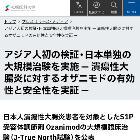
本
札
文
幌
札医大ナビ
サ
LANG
検索
MENU
イ
ト
へ
医
トップ
プレスリリース・メディア
内
アジア人初の検証・日本単独の大規模治験を実施 — 潰瘍性大腸炎に対す
メ
科
るオザニモドの有効性と安全性を実証 —
ニ
大
ュ
学
アジア人初の検証・日本単独の
ー
大規模治験を実施 — 潰瘍性大
へ
腸炎に対するオザニモドの有効
性と安全性を実証 —
日本人潰瘍性大腸炎患者を対象としたS1P
ペ
ー
受容体調節剤 Ozanimodの大規模臨床治
ジ
験（J-True North試験）を公表
内