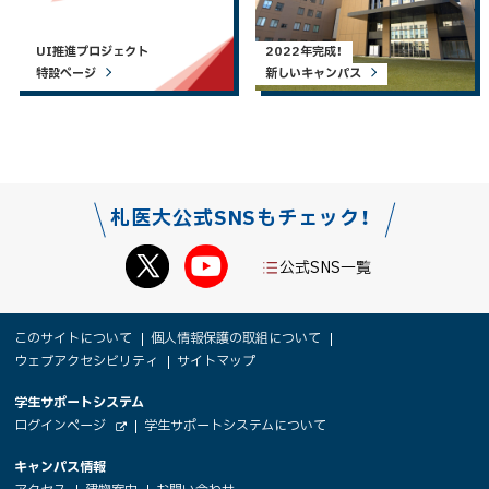
UI推進プロジェクト
2022年完成！
特設ページ
新しいキャンパス
札医大公式SNSもチェック！
公式SNS一覧
本
サ
このサイトについて
個人情報保護の取組について
文
ウェブアクセシビリティ
サイトマップ
イ
へ
大
学生サポートシステム
メ
ト
（
ログインページ
学生サポートシステムについて
ニ
学
新
情
外
部
規
ュ
キャンパス情報
関
サ
ウ
報
ー
イ
（
（
（
ィ
アクセス
建物案内
お問い合わせ