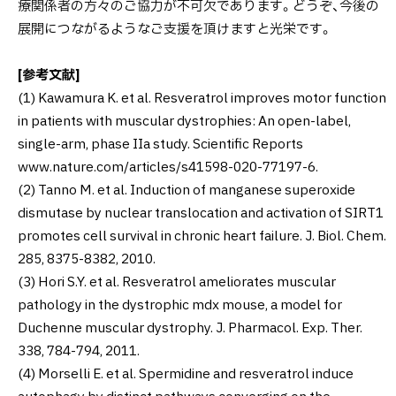
療関係者の方々のご協力が不可欠であります。どうぞ、今後の
展開につながるようなご支援を頂けますと光栄です。
[参考文献]
(1) Kawamura K. et al. Resveratrol improves motor function
in patients with muscular dystrophies: An open-label,
single-arm, phase IIa study. Scientific Reports
www.nature.com/articles/s41598-020-77197-6.
(2) Tanno M. et al. Induction of manganese superoxide
dismutase by nuclear translocation and activation of SIRT1
promotes cell survival in chronic heart failure. J. Biol. Chem.
285, 8375-8382, 2010.
(3) Hori S.Y. et al. Resveratrol ameliorates muscular
pathology in the dystrophic mdx mouse, a model for
Duchenne muscular dystrophy. J. Pharmacol. Exp. Ther.
338, 784-794, 2011.
(4) Morselli E. et al. Spermidine and resveratrol induce