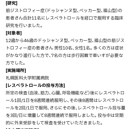
[研究]
筋ジストロフィー症（ドゥシャンヌ型、ベッカー型、福山型）の
患者さん合計11名にレスベラトロールを経口で服用する臨床
研究を行いました。
[対象者]
12歳から46歳のドゥシャンヌ型、ベッカー型、福山型の筋ジス
トロフィー症の患者さん 男性10名、女性1名。多くの方は症状
がかなり進行した方で、7名の方は歩行困難で車いすが必要な
方でした。
[実施場所]
札幌医科大学附属病院
[レスベラトロールの投与方法]
所定の検査（血液、筋力、心臓、呼吸機能など）後にレスベラトロ
ール1回/1日を8週間連続服用し、その後8週間はレスベラトロ
ールを2回/1日で服用、さらにその後、レスベラトロール投与量
を3回/日に増量して8週間連続で服用しました。投与中は定期
的に外来受診をして検査を受けていただきました。