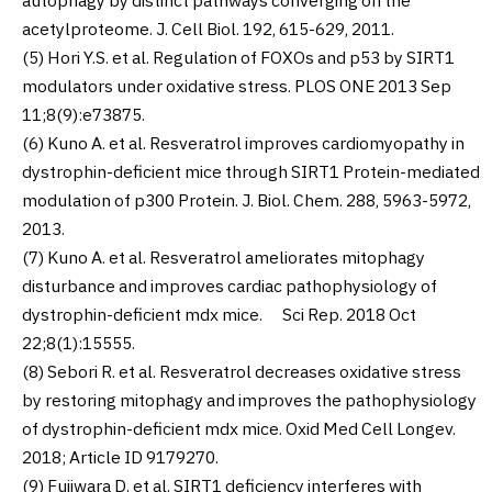
autophagy by distinct pathways converging on the
acetylproteome. J. Cell Biol. 192, 615-629, 2011.
(5) Hori Y.S. et al. Regulation of FOXOs and p53 by SIRT1
modulators under oxidative stress. PLOS ONE 2013 Sep
11;8(9):e73875.
(6) Kuno A. et al. Resveratrol improves cardiomyopathy in
dystrophin-deficient mice through SIRT1 Protein-mediated
modulation of p300 Protein. J. Biol. Chem. 288, 5963-5972,
2013.
(7) Kuno A. et al. Resveratrol ameliorates mitophagy
disturbance and improves cardiac pathophysiology of
dystrophin-deficient mdx mice. Sci Rep. 2018 Oct
22;8(1):15555.
(8) Sebori R. et al. Resveratrol decreases oxidative stress
by restoring mitophagy and improves the pathophysiology
of dystrophin-deficient mdx mice. Oxid Med Cell Longev.
2018; Article ID 9179270.
(9) Fujiwara D. et al. SIRT1 deficiency interferes with