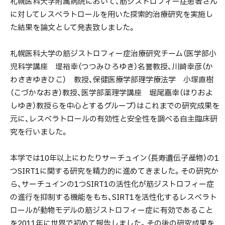
札幌医科大学附属病院において、筋ジストロフィー症患者さん
に対してレスベラトロールを用いた探索的治療研究を実施し
た結果を論文として発表致しました。
札幌医科大学の筋ジストロフィー症治療研究チーム（医学部小
児科学講座 堤裕幸（つつみひろゆき）名誉教授、川崎幸彦（か
わさきゆきひこ） 教授、保健医療学部理学療法学 小塚直樹
（こづかなおき）教授、医学部薬理学講座 堀尾嘉幸（ほりおよ
しゆき）教授らを中心とするグループ）はこれまでの研究成果を
元に、レスベラトロールの有効性と安全性を調べる自主臨床研
究を行いました。
本学では10年以上にわたりサーチュイン（長寿遺伝子産物）の1
つSIRT1に関する研究を精力的に進めてきました。その研究か
ら、サーチュインの1つSIRT1の活性化が筋ジストロフィー症
の進行を抑制する機能をもち、SIRT1を活性化するレスベラト
ロールが動物モデルの筋ジストロフィー症に有効であること
を2011年に世界で初めて報告しました。その後の研究成果を