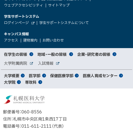
サ
文
ウェブアクセシビリティ
サイトマップ
イ
へ
大
学生サポートシステム
メ
ト
（
ログインページ
学生サポートシステムについて
ニ
学
新
情
外
部
規
ュ
キャンパス情報
関
サ
ウ
報
ー
イ
（
（
（
ィ
アクセス
建物案内
お問い合わせ
ト
新
新
新
係
ン
へ
規
規
規
ド
サ
ウ
ウ
ウ
者
ウ
対
在学生の皆様
地域・一般の皆様
企業・研究者の皆様
ィ
ィ
ィ
で
イ
象
ン
ン
ン
開
向
関
大学附属病院
入試情報
ド
ド
ド
き
外
外
者
連
ウ
ウ
ウ
ま
ト
け
部
部
メ
で
で
で
大学概要
医学部
保健医療学部
医療人育成センター
す
サ
サ
別
サ
開
開
開
）
イ
イ
マ
大学院
専攻科
イ
き
き
き
メ
ト
ト
イ
ま
ま
ま
ン
ッ
ニ
す
す
す
ト
北
）
）
）
メ
ュ
プ
海
ニ
ー
道
郵便番号：060-8556
ュ
公
住所：札幌市中央区南1条西17丁目
立
ー
電話番号：011-611-2111（代表）
大
学