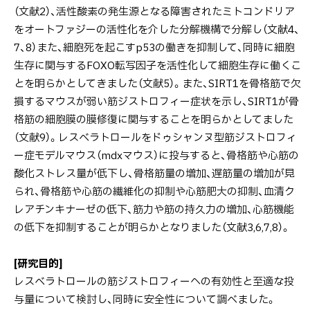
（文献2）、活性酸素の発生源となる障害されたミトコンドリア
をオートファジーの活性化を介した分解機構で分解し（文献4、
7、8）また、細胞死を起こすp53の働きを抑制して、同時に細胞
生存に関与するFOXO転写因子を活性化して細胞生存に働くこ
とを明らかとしてきました（文献5）。また、SIRT1を骨格筋で欠
損するマウスが弱い筋ジストロフィー症状を示し、SIRT1が骨
格筋の細胞膜の膜修復に関与することを明らかとしてました
（文献9）。レスベラトロールをドゥシャンヌ型筋ジストロフィ
ー症モデルマウス（mdxマウス）に投与すると、骨格筋や心筋の
酸化ストレス量が低下し、骨格筋量の増加、遅筋量の増加が見
られ、骨格筋や心筋の繊維化の抑制や心筋肥大の抑制、血清ク
レアチンキナーゼの低下、筋力や筋の持久力の増加、心筋機能
の低下を抑制することが明らかとなりました（文献3,6,7,8）。
[研究目的]
レスベラトロールの筋ジストロフィーへの有効性と至適な投
与量について検討し、同時に安全性について調べました。