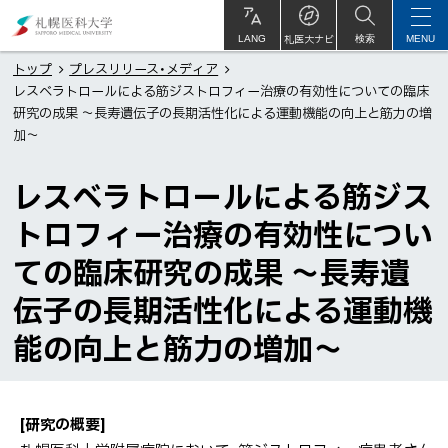
本
札
文
幌
札医大ナビ
サ
LANG
検索
MENU
イ
ト
へ
医
トップ
プレスリリース・メディア
内
レスベラトロールによる筋ジストロフィー治療の有効性についての臨床
メ
科
研究の成果 ～長寿遺伝子の長期活性化による運動機能の向上と筋力の増
ニ
大
加～
ュ
学
ー
レスベラトロールによる筋ジス
へ
トロフィー治療の有効性につい
ての臨床研究の成果 ～長寿遺
伝子の長期活性化による運動機
能の向上と筋力の増加～
[研究の概要]