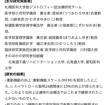
[主な研究実施者]
札幌医科大学筋ジストロフィー症治療研究チーム
医学部小児科学講座 責任者：堤裕幸（つつみひろゆき）名誉教
授、川崎幸彦（かわさきゆきひこ）教授
保健医療学部理学療法学 責任者：小塚直樹（こずかなおき）教
授、
医学部薬理学講座 責任者：堀尾嘉幸（ほりおよしゆき）教授
医学部医療統計学 樋之津史郎（ひのつしろう）教授
臨床研究実施担当責任者：医学部小児科学講座 川村健太郎
そのほかの研究参加組織
北海道千歳リハビリテーション大学、北海道大学、愛知医科
大学
[研究の結果]
・運動機能の向上：運動機能スケール（MFM）を測定したとこ
ろ、レスベラトロール服用24週間後に10%の向上が見られまし
た。このような向上は通常の治療法ではこれまで観察されたこ
とがないものでした。
・筋力の向上：2種類の筋力測定項目で有意な増加が観察され、