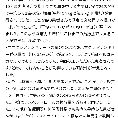
10名の患者さんで測手できた肩を挙げる力では、投与24週間後
で平均して2倍の筋力増加（平均で4 kgfが8.3 kgfに増加）が観
察されました。また、5名の患者さんで測定できた肩の外転力で
も約2倍の筋力増加（平均で4 .4kgfが9.1 kgfに増加）が見られ
ました。このような筋力の増加もこれまでの治療法では見るこ
とができないものでした。
・血中クレアチンキナーゼの量：筋の壊れを示すクレアチンキナ
ーゼの量は平均で34%の低下がみられましたが、統計的には有
意な差ではありませんでした。今回参加いただいた患者さんの
病態が均一ではないことが影響している可能性が考えられま
した。
・副作用：腹痛と下痢が一部の患者さんで認められました。軽度
の下痢は4名の患者さんで見られました。最大投与量の場合（1
日3回投与）は中等度の下痢が2名の患者さんに観察されまし
た。下痢はレスベラトロールの投与量を減らすと回復しまし
た。その他に治療期間中に呼吸器系の感染症を発症した患者さ
んがいましたが、レスベラトロールの投与とは無関係と判断し