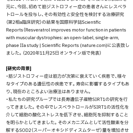
元に、今回、初めて筋ジストロフィー症の患者さんにレスベラ
トロールを投与し、その有効性と安全性を検討する治療研究
（第2相a臨床研究）の結果を国際科学誌Scientific
Reports（Resveratrol improves motor function in patients
with muscular dystrophies: an open-label, single-arm,
phase IIa study | Scientific Reports (nature.com)に公表致し
ました。（2020年11月25日オンライン版で発表）
[研究の背景]
・筋ジストロフィー症は筋力が次第に衰えていく疾患で、様々
なタイプのある遺伝性の疾患です。寿命に影響するタイプもあ
り、現在のところよい治療法はありません。
・私たちの研究グループでは長寿遺伝子産物SIRT1の研究を行
ってきました。その中でレスベラトロールがSIRT1の活性化を
介して細胞の酸化ストレスを低下させ、細胞死を抑制すること
を明らかとしてきました。そのメカニズムとして活性酸素を分
解するSOD2（スーパーオキシドディスムターゼ）量を増加させ