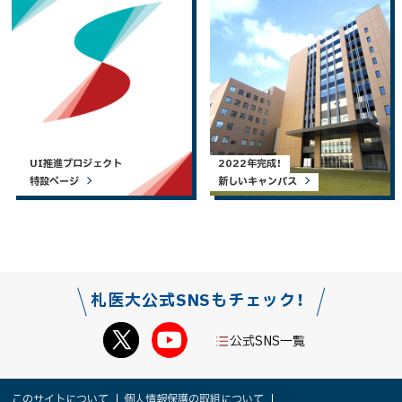
UI推進プロジェクト
2022年完成！
特設ページ
新しいキャンパス
札医大公式SNSもチェック！
公式SNS一覧
本
このサイトについて
個人情報保護の取組について