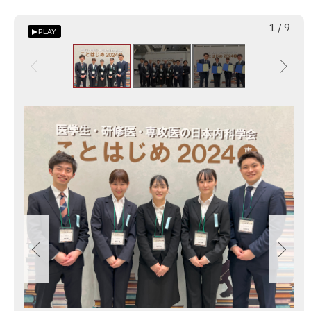
枚
総
1
/
9
PLAY
目
数
画
像
ス
ラ
イ
ド
集