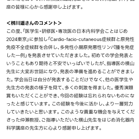
座の皆様に心から感謝申し上げます。
＜栁川遥さんのコメント＞
この度、「医学生・研修医・専攻医の日本内科学会ことはじめ
2024東京」に参加し「Cardio-facio-cutaneous症候群と原発性
免疫不全症候群を合併し、多発性小腸原発悪性リンパ腫を発症
した一例」を発表させていただきました。初めての学会発表と
いうこともあり期待と不安でいっぱいでしたが、指導医の横山
先生に大変お世話になり、発表の準備を進めることができまし
た。学会当日は自分が発表することだけでなく、他の医学生や
先生方の発表の様子を見て、多くの刺激を得ました。優秀演題
賞もいただくことができ、今回の経験は忘れられないものにな
ったと感じています。この経験を今後に活かし、より一層努力
していきたいと思います。このような貴重な機会を与えてくだ
さった仲瀬教授、ご指導いただいた横山先生をはじめ消化器内
科学講座の先生方に心より感謝申し上げます。