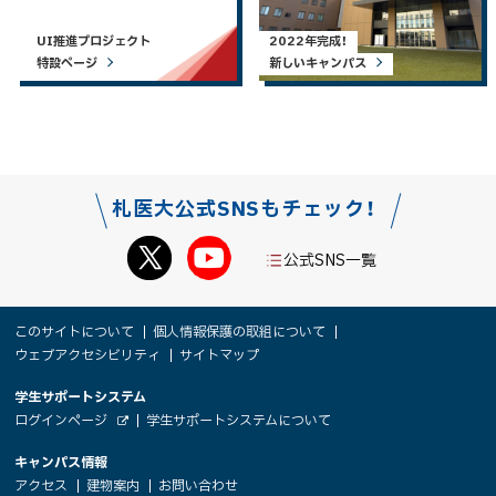
UI推進プロジェクト
2022年完成！
特設ページ
新しいキャンパス
札医大公式SNSもチェック！
公式SNS一覧
本
サ
このサイトについて
個人情報保護の取組について
文
ウェブアクセシビリティ
サイトマップ
イ
へ
大
学生サポートシステム
メ
ト
（
ログインページ
学生サポートシステムについて
ニ
学
新
情
外
部
規
ュ
キャンパス情報
関
サ
ウ
報
ー
イ
（
（
（
ィ
アクセス
建物案内
お問い合わせ