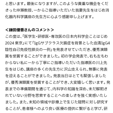
と思います。最後になりますが、このような貴重な機会をくだ
さった仲瀬教授、一からご指導いただいた我妻先生をはじめ消
化器内科学講座の先生方に心より感謝申し上げます。
＜鎌田優香さんのコメント＞
この度は、「医学生・研修医・専攻医の日本内科学会ことはじめ
2024 東京」にて「IgGサブクラス欠損症を背景とした血清IgG4
陰性自己免疫性膵炎の一例」を発表させていただき、優秀演題
賞を受賞することができました。初の学会発表で、右も左もわ
からない私に一から丁寧にご指導いただいた指導医の川上先
生をはじめ、講座の多くの先生方に沢山支えられ、無事に発表
を迎えることができました。発表当日はとても緊張しました
が、優秀演題賞を受賞することができ、大変嬉しく思います。発
表までの準備期間を通じて、内科学の知識を深め、未だ解明さ
れていない分野を思索することへの楽しさを強く実感いたし
ました。また、未知の領域や診療上で生じた疑問に対し研究す
ることが、患者様へのより良い医療の提供に繋がると学び、研