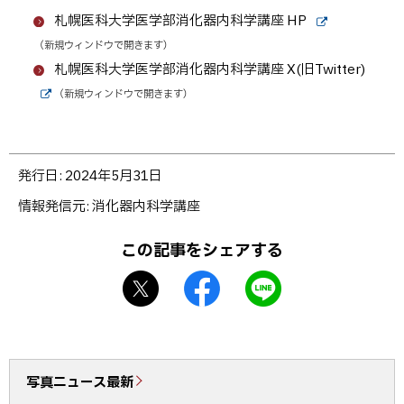
札幌医科大学医学部消化器内科学講座 HP
外
（新規ウィンドウで開きます）
部
サ
札幌医科大学医学部消化器内科学講座 X(旧Twitter)
イ
（新規ウィンドウで開きます）
ト
外
部
サ
イ
ト
ト
発行日:
2024年5月31日
ッ
情報発信元
消化器内科学講座
プ
に
この記事をシェアする
戻
X
f
L
る
シ
a
I
ェ
c
N
ア
e
E
b
で
写真ニュース最新
o
送