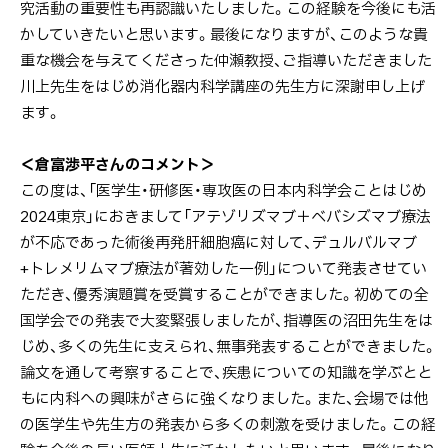
究活動の重要性も再認識いたしました。この経験を今後にも活
かしていきたいと思います。最後になりますが、このような貴
重な機会を与えてくださった仲瀬教授、ご指導いただきました
川上先生をはじめ消化器内科学講座の先生方に深謝申し上げ
ます。
＜倉富渉平さんのコメント＞
この度は、「医学生・研修医・専攻医の日本内科学会ことはじめ
2024東京」におきまして「アテゾリズマブ＋ベバシズマブ療法
が不応であった術後再発肝細胞癌に対して、デュルバルマブ
+トレメリムマブ療法が著効した一例」について発表させてい
ただき、優秀演題賞を受賞することができました。初めての全
国学会での発表で大変緊張しましたが、指導医の沼田先生をは
じめ、多くの先生に支えられ、無事発表することができました。
論文を通して考察することで、疾患についての知識を学ぶとと
もに内科への興味がさらに強くなりました。また、会場では他
の医学生や先生方の発表から多くの刺激を受けました。この経