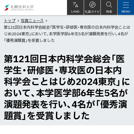
本
札
文
幌
札医大ナビ
サ
LANG
検索
MENU
イ
ト
へ
医
トップ
写真ニュース
内
第121回日本内科学会総会「医学生・研修医・専攻医の日本内科学会ことは
メ
科
じめ2024東京」において、本学医学部6年生5名が演題発表を行い、4名が
ニ
大
「優秀演題賞」を受賞しました
ュ
学
ー
第121回日本内科学会総会「医
へ
学生・研修医・専攻医の日本内
科学会ことはじめ2024東京」に
おいて、本学医学部6年生5名が
演題発表を行い、4名が「優秀演
題賞」を受賞しました