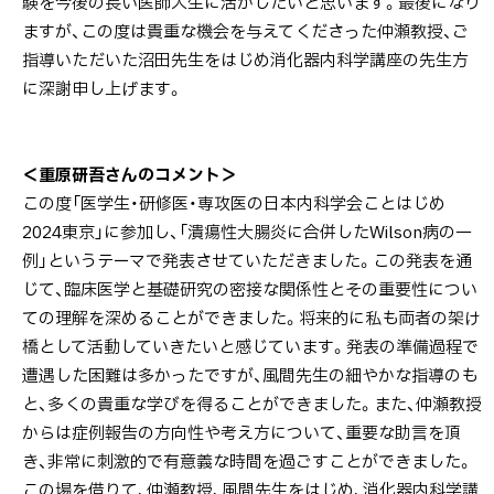
験を今後の長い医師人生に活かしたいと思います。最後になり
ますが、この度は貴重な機会を与えてくださった仲瀬教授、ご
指導いただいた沼田先生をはじめ消化器内科学講座の先生方
に深謝申し上げます。
＜重原研吾さんのコメント＞
この度「医学生・研修医・専攻医の日本内科学会ことはじめ
2024東京」に参加し、「潰瘍性大腸炎に合併したWilson病の一
例」というテーマで発表させていただきました。この発表を通
じて、臨床医学と基礎研究の密接な関係性とその重要性につい
ての理解を深めることができました。将来的に私も両者の架け
橋として活動していきたいと感じています。発表の準備過程で
遭遇した困難は多かったですが、風間先生の細やかな指導のも
と、多くの貴重な学びを得ることができました。また、仲瀬教授
からは症例報告の方向性や考え方について、重要な助言を頂
き、非常に刺激的で有意義な時間を過ごすことができました。
この場を借りて、仲瀬教授、風間先生をはじめ、消化器内科学講