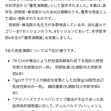
内科学会から「優秀演題賞」として選定されました。本賞は、医
学生・研修医・専攻医からの全432演題のうち、優秀な発表とし
て選出・表彰されたものです。
研修医・専攻医の先生方が多数発表している中、 消化器カテ
ゴリー全7セッションのうち、4セッションにおいて、本学医学
部6年生が「優秀演題賞」を受賞しました。
5名の発表演題については下記の通りです。
「R-CHOP療法により肝胆道系酵素の低下を認めた原発
性胆汁性胆管炎の一例」 阿野佑香（札幌医科大学医学
部6年）
「IgGサブクラス欠損症を背景とした血清IgG4陰性自己
免疫性膵炎の一例」 鎌田優香（札幌医科大学医学部6
年）
「アテゾリズマブ＋ベバシズマブ療法が不応であった術
後再発肝細胞癌に対して、デュルバルマブ+トレメリム