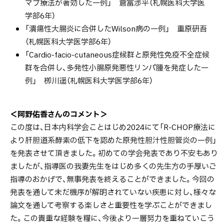
マブ療法が著効した一例」 倉富渉平（札幌医科大学医
学部6年）
「潰瘍性大腸炎に合併したWilson病の一例」 重原研吾
（札幌医科大学医学部6年）
「Cardio-facio-cutaneous症候群と原発性免疫不全症候
群を合併し、多発性小腸原発悪性リンパ腫を発症した一
例」 栁川遥（札幌医科大学医学部6年）
＜阿野佑香さんのコメント＞
この度は、日本内科学会ことはじめ2024にて「R-CHOP療法に
より肝胆道系酵素の低下を認めた原発性胆汁性胆管炎の一例」
を発表させて頂きました。初めての学会発表であり不安もあり
ましたが、指導医の我妻先生をはじめ多くの先生方の手厚いご
指導のおかげで、無事発表を終えることができました。今回の
発表を通して未だ機序が解明されていない疾患に対し、様々な
論文を通して考察する楽しさと重要性を学ぶことができまし
た。この貴重な経験を糧に、今後より一層努力を重ねていこう