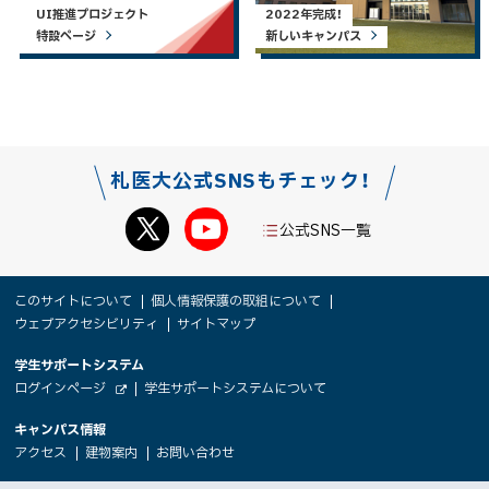
UI推進プロジェクト
2022年完成！
特設ページ
新しいキャンパス
札医大公式SNSもチェック！
公式SNS一覧
本
サ
このサイトについて
個人情報保護の取組について
文
ウェブアクセシビリティ
サイトマップ
イ
へ
大
学生サポートシステム
メ
ト
（
ログインページ
学生サポートシステムについて
ニ
学
新
情
外
部
規
ュ
キャンパス情報
関
サ
ウ
報
ー
イ
（
（
（
ィ
アクセス
建物案内
お問い合わせ
ト
新
新
新
係
ン
へ
規
規
規
ド