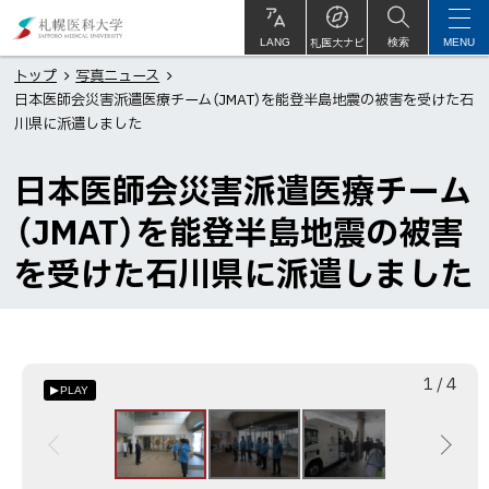
本
札
文
幌
札医大ナビ
サ
LANG
検索
MENU
イ
ト
へ
医
トップ
写真ニュース
内
日本医師会災害派遣医療チーム（JMAT）を能登半島地震の被害を受けた石
メ
科
川県に派遣しました
ニ
大
ュ
学
日本医師会災害派遣医療チーム
ー
（JMAT）を能登半島地震の被害
へ
を受けた石川県に派遣しました
枚
総
1
/
4
PLAY
目
数