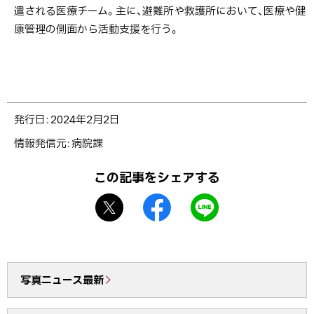
遣される医療チーム。主に、避難所や救護所において、医療や健
康管理の側面から活動支援を行う。
ト
発行日:
2024年2月2日
ッ
情報発信元
病院課
プ
に
この記事をシェアする
戻
X
f
L
る
シ
a
I
ェ
c
N
ア
e
E
b
で
写真ニュース最新
o
送
o
る