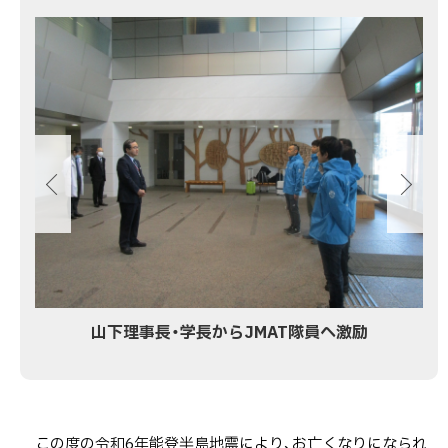
画
像
ス
ラ
イ
ド
集
山下理事長・学長からJMAT隊員へ激励
この度の令和6年能登半島地震により、お亡くなりになられ