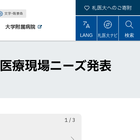
札医大へのご寄附
文字・背景色
大学附属病院
外
外
札医大ナビ
サ
LANG
検索
部
部
サ
サ
イ
イ
イ
ト
ト
ト
内
2年度医療現場ニーズ発表
枚
総
1
/
3
目
数