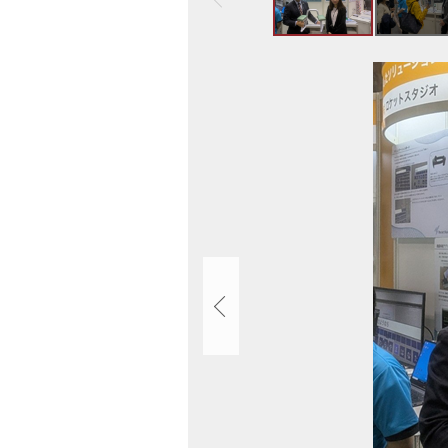
ト
ッ
プ
画
へ
像
戻
ス
る
ラ
イ
ド
集