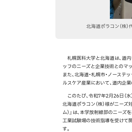
北海道ポラコン（株）
ト
札幌医科大学と北海道は、道内も
ッ
ッフのニーズと企業技術とのマッ
プ
また、北海道・札幌市・ノーステ
に
ルスケア産業において、道内企業
戻
このたび、令和7年2月26日（水）～
る
北海道ポラコン（株）様がニーズ対応
ム）』は、本学放射線部のニーズ
工業試験場の技術指導を受けて
す。