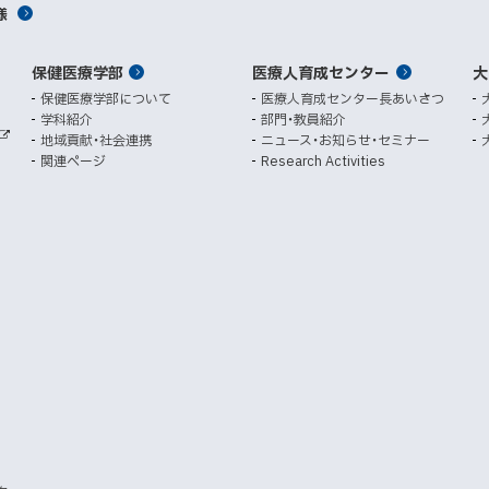
様
ウ
ウ
ィ
ィ
ン
ン
保健医療学部
医療人育成センター
ド
ド
大
ウ
ウ
保健医療学部について
医療人育成センター長あいさつ
で
で
学科紹介
部門・教員紹介
開
開
地域貢献・社会連携
ニュース・お知らせ・セミナー
外
き
き
関連ページ
Research Activities
部
ま
ま
サ
イ
す
す
ト
）
）