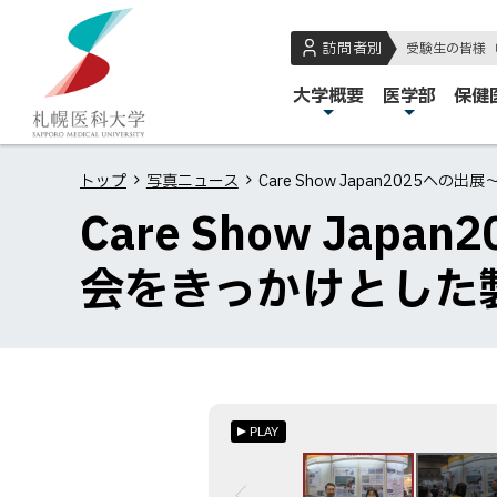
本
本
札
文
文
幌
訪問者別
受験生の皆様
へ
へ
医
メ
大学概要
医学部
保健
メ
戻
科
イ
ニ
る
大
ン
ュ
メ
学
トップ
写真ニュース
Care Show Japan202
メ
ー
ニ
Care Show Ja
ニ
へ
ュ
ュ
ー
会をきっかけとした
ー
へ
戻
る
ペ
ー
PLAY
ジ
の