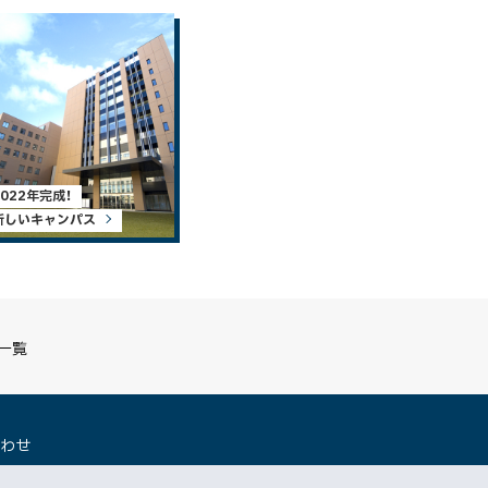
2022年完成！
新しいキャンパス
S一覧
（
合わせ
新
規