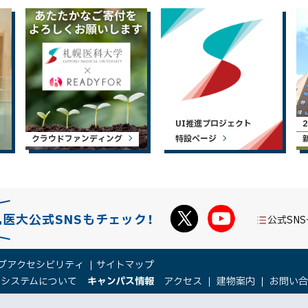
UI推進プロジェクト
クラウドファンディング
特設ページ
札医大公式SNSもチェック！
公式SN
ブアクセシビリティ
サイトマップ
（
（
トシステムについて
キャンパス情報
アクセス
建物案内
お問い
新
新
規
規