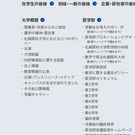
学
サ
ト
サ
対
在学生の皆様
地域・一般の皆様
企業・研究者の皆
ウ
イ
ニ
ィ
ト
関
象
情
ュ
イ
ン
メ
大学概要
医学部
ド
係
者
ー
報
ト
ウ
理事長・学長からのご挨拶
受験をお考えの方へ
へ
イ
別
で
者
外
（新規ウィンドウで開きます）
建学の精神・理念等
部
マ
開
ン
メ
医学部プロモーションビデオ
サ
札幌医科大学における三つのポリ
き
向
イ
（新規ウィンドウで開きます）
シー
メ
ニ
ト
ッ
ま
札幌医科大学医学部の特長
沿革
す
け
（新規ウィンドウで開きます）
ニ
ュ
大学組織
数字で見る札幌医科大学
プ
）
内部質保証に関する取組
ュ
ー
（新規ウィンドウで開きます）
法人情報
医学部長挨拶
ー
教育情報の公表
教学に関する基本ポリシー
広報・プレスリリース・メディア
医学部カリキュラム
キャンパスが生まれ変わりました
第1学年
その他公開情報
第2学年
写真ギャラリー
第3学年
第4学年
第5学年
第6学年
臨床実習
卒業後の臨床研修
医学部各講座等ホームページ