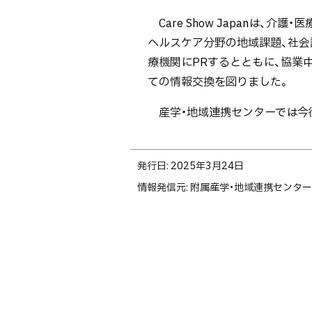
Care Show Japanは、
ヘルスケア分野の地域課題、社会課
療機関にPRするとともに、協業
ての情報交換を図りました。
産学・地域連携センターでは今
ト
発行日:
2025年3月24日
ッ
情報発信元
附属産学・地域連携センター
プ
に
戻
る