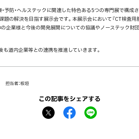
介護・医療・予防・ヘルステックに関連した特色ある5つの専門展で構
題の解決を目指す展示会です。本展示会において『CT検査用腕置
中の企業様と今後の開発展開についての協議やノーステック財
後も道内企業等との連携を推進していきます。
担当者：板垣
この記事をシェアする
X
f
L
シ
a
I
ェ
c
N
ア
e
E