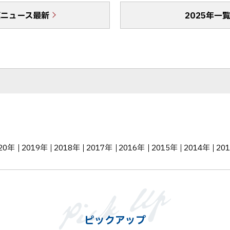
b
で
真ニュース最新
o
送
2025年一
o
る
k
シ
ェ
ア
20年
2019年
2018年
2017年
2016年
2015年
2014年
20
ピックアップ