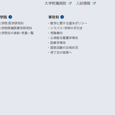
関
ウ
大学附属病院
入試情報
外
外
ィ
連
部
部
ン
サ
サ
学院
ド
専攻科
サ
イ
イ
ト
ト
ウ
大学院 医学研究科
教学に関する基本ポリシー
イ
で
大学院保健医療学研究科
シラバス・学修の手引き
開
ト
大学院生の表彰・受賞一覧
受験案内
き
公衆衛生看護学専攻
ま
助産学専攻
す
国家試験の合格状況
）
修了生の皆様へ