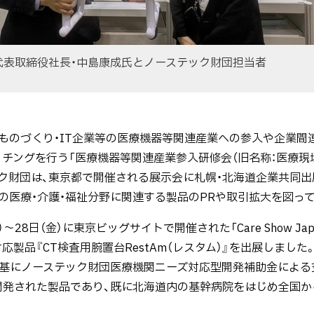
代表取締役社長・中島康成氏とノーステック財団担当者
のづくり・IT企業等の医療機器等関連産業への参入や企業間
チングを行う「医療機器等関連産業参入研修会（旧名称：医療現
ック財団は、東京都で開催される展示会に札幌・北海道企業共同
の医療・介護・福祉分野に関連する製品のPRや取引拡大を図っ
28日（金）に東京ビッグサイトで開催された「Care Show Ja
製品『CT検査用腕置台RestAm（レスタム）』を出展しました。『
を基にノーステック財団医療機関ニーズ対応型開発補助金によ
開発された製品であり、既に北海道内の基幹病院をはじめ全国か