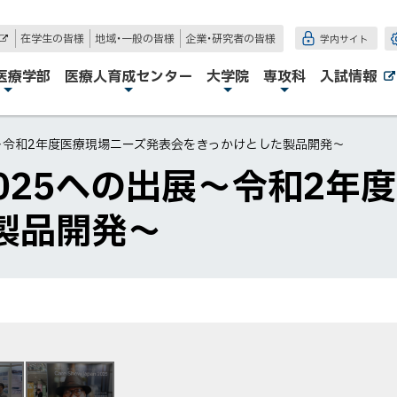
在学生の皆様
地域・一般の皆様
企業・研究者の皆様
学内サイト
外
部
サ
医療学部
医療人育成センター
大学院
専攻科
入試情報
イ
ト
5への出展～令和2年度医療現場ニーズ発表会をきっかけとした製品開発～
pan2025への出展～令和
製品開発～