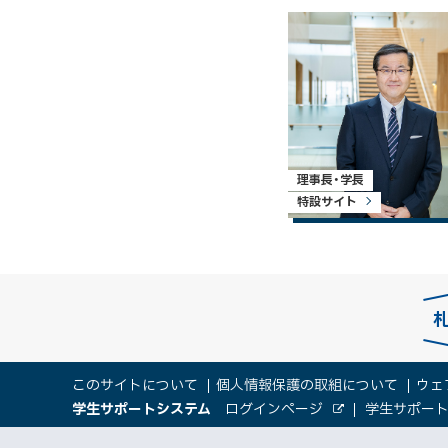
理事長・学長
特設サイト
本
サ
このサイトについて
個人情報保護の取組について
ウェ
文
（
大
学生サポートシステム
ログインページ
学生サポー
イ
へ
外
新
部
規
メ