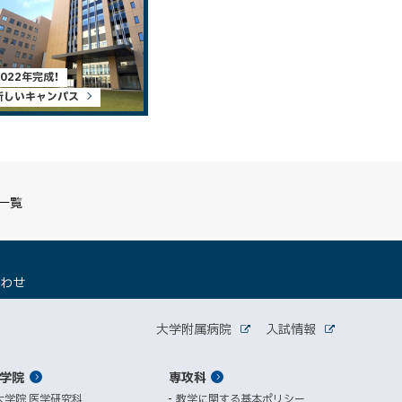
2022年完成！
新しいキャンパス
S一覧
（
合わせ
新
規
関
ウ
大学附属病院
入試情報
外
外
ィ
連
部
部
ン
サ
サ
学院
ド
専攻科
サ
イ
イ
ト
ト
ウ
大学院 医学研究科
教学に関する基本ポリシー