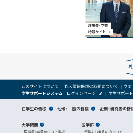
理事長・学長
特設サイト
本
サ
このサイトについて
個人情報保護の取組について
ウェ
文
（
大
学生サポートシステム
ログインページ
学生サポー
イ
へ
外
新
部
規
学
メ
サ
ト
サ
対
在学生の皆様
地域・一般の皆様
企業・研究者の皆
ウ
イ
ニ
ィ
ト
関
象
情
ュ
イ
ン
メ
大学概要
医学部
ド
係
者
ー
報
ト
ウ
理事長・学長からのご挨拶
受験をお考えの方へ
へ