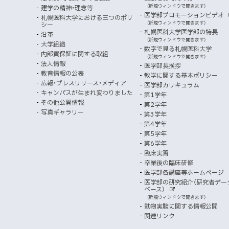
イ
別
で
者
外
（新規ウィンドウで開きます）
建学の精神・理念等
部
マ
開
ン
メ
医学部プロモーションビデオ
サ
札幌医科大学における三つのポリ
き
向
イ
（新規ウィンドウで開きます）
シー
メ
ニ
ト
ッ
ま
札幌医科大学医学部の特長
沿革
す
け
（新規ウィンドウで開きます）
ニ
ュ
大学組織
数字で見る札幌医科大学
プ
）
内部質保証に関する取組
ュ
ー
（新規ウィンドウで開きます）
法人情報
医学部長挨拶
ー
教育情報の公表
教学に関する基本ポリシー
広報・プレスリリース・メディア
医学部カリキュラム
キャンパスが生まれ変わりました
第1学年
その他公開情報
第2学年
写真ギャラリー
第3学年
第4学年
第5学年
第6学年
臨床実習
卒業後の臨床研修
医学部各講座等ホームページ
医学部の研究紹介（研究者デー
ベース）
外
（新規ウィンドウで開きます）
部
動物実験に関する情報公開
サ
イ
関連リンク
ト