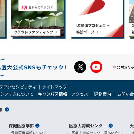
UI推進プロジェクト
クラウドファンディング
特設ページ
札医大公式SNSもチェック！
公式SN
ブアクセシビリティ
サイトマップ
（
（
トシステムについて
キャンパス情報
アクセス
建物案内
お問い
新
新
規
規
様
ウ
ウ
ィ
ィ
ン
ン
保健医療学部
医療人育成センター
ド
ド
大
ウ
ウ
保健医療学部について
医療人育成センター長あいさつ