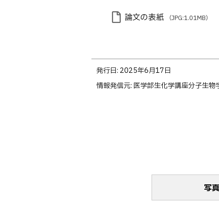
論文の表紙
（JPG:1.01MB）
ト
発行日:
2025年6月17日
ッ
情報発信元
医学部生化学講座分子生物
プ
に
戻
る
写