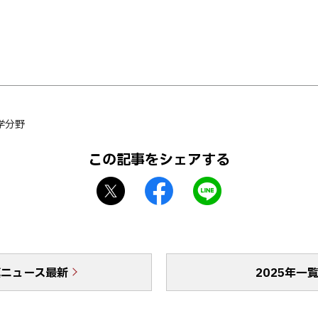
学分野
この記事をシェアする
X
f
L
シ
a
I
ェ
c
N
ア
e
E
b
で
真ニュース最新
o
送
2025年一
o
る
k