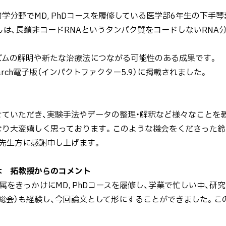
分野でMD, PhDコースを履修している医学部6年生の下手
んは、長鎖非コードRNAというタンパク質をコードしないRNA
ムの解明や新たな治療法につながる可能性のある成果です。
esearch電子版（インパクトファクター5.9）に掲載されました。
ていただき、実験手法やデータの整理・解釈など様々なことを
なり大変嬉しく思っております。このような機会をくださった鈴
先生方に感謝申し上げます。
木 拓教授からのコメント
をきっかけにMD, PhDコースを履修し、学業で忙しい中、研
総会）も経験し、今回論文として形にすることができました。こ