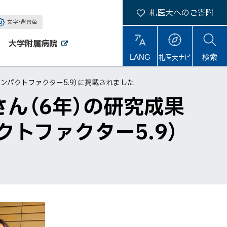
札医大へのご寄附
文字・背景色
大学附属病院
外
外
札医大ナビ
サ
LANG
検索
部
部
サ
サ
イ
イ
イ
ト
版（インパクトファクター5.9）に掲載されました
ト
ト
内
さん（6年）の研究成果
ンパクトファクター5.9）