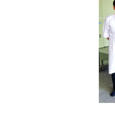
ト
ッ
プ
へ
戻
る