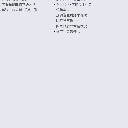
イ
で
大学院保健医療学研究科
シラバス・学修の手引き
開
ト
大学院生の表彰・受賞一覧
受験案内
き
公衆衛生看護学専攻
ま
助産学専攻
す
国家試験の合格状況
）
修了生の皆様へ