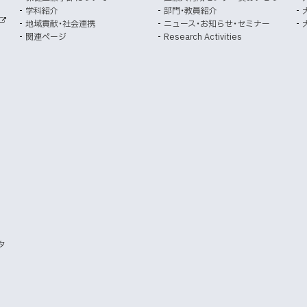
で
で
学科紹介
部門・教員紹介
開
開
地域貢献・社会連携
ニュース・お知らせ・セミナー
外
き
き
関連ページ
Research Activities
部
ま
ま
サ
イ
す
す
ト
）
）
タ