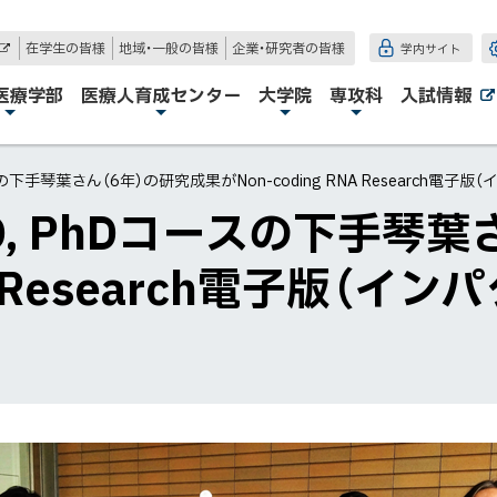
在学生の皆様
地域・一般の皆様
企業・研究者の皆様
学内サイト
外
部
サ
医療学部
医療人育成センター
大学院
専攻科
入試情報
イ
ト
下手琴葉さん（6年）の研究成果がNon-coding RNA Research電子
, PhDコースの下手琴葉
NA Research電子版（イ