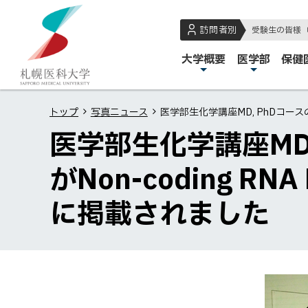
本
本
札
文
文
幌
訪問者別
受験生の皆様
へ
へ
医
メ
大学概要
医学部
保健
メ
戻
科
イ
ニ
る
大
ン
ュ
メ
学
トップ
写真ニュース
医学部生化学講座MD, PhDコースの
メ
ー
ニ
医学部生化学講座MD
ニ
へ
ュ
ュ
ー
がNon-coding R
ー
へ
に掲載されました
戻
る
ペ
ー
ジ
の