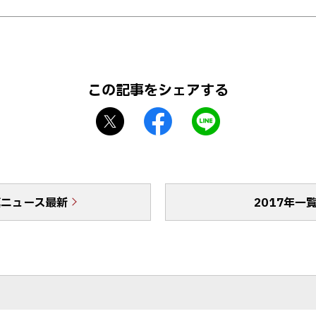
この記事をシェアする
X
f
L
シ
a
I
ェ
c
N
ア
e
E
b
で
真ニュース最新
o
送
2017年一
o
る
k
シ
ェ
ア