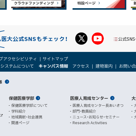
クラウドファンディング
特設ページ
札医大公式SNSもチェック！
公式SN
ブアクセシビリティ
サイトマップ
（
（
トシステムについて
キャンパス情報
アクセス
建物案内
お問い
新
新
規
規
様
ウ
ウ
ィ
ィ
ン
ン
保健医療学部
医療人育成センター
ド
ド
大
ウ
ウ
保健医療学部について
医療人育成センター長あいさつ
で
で
学科紹介
部門・教員紹介
開
開
地域貢献・社会連携
ニュース・お知らせ・セミナー
外
き
き
関連ページ
Research Activities
部
ま
ま
サ
イ
す
す
ト
）
）