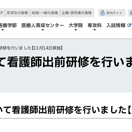
在学生の皆様
地域・一般の皆様
企業・研究者の皆様
学内サイト
外
部
サ
医療学部
医療人育成センター
大学院
専攻科
入試情報
イ
ト
修を行いました【11月14日実施】
看護師出前研修を行いまし
て看護師出前研修を行いました【1