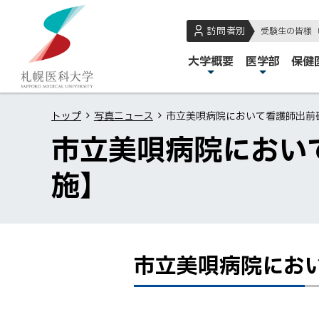
本
本
札
文
文
幌
訪問者別
受験生の皆様
へ
へ
医
メ
大学概要
医学部
保健
メ
戻
科
イ
ニ
る
大
ン
ュ
メ
学
トップ
写真ニュース
市立美唄病院において看護師出前研
メ
ー
ニ
市立美唄病院において
ニ
へ
ュ
ュ
ー
施】
ー
へ
戻
る
ペ
市立美唄病院におい
ペ
市
ー
ー
立
ジ
ジ
美
の
内
唄