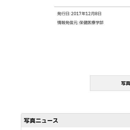
ト
発行日:
2017年12月8日
ッ
情報発信元
保健医療学部
プ
に
戻
る
写
写真ニュース