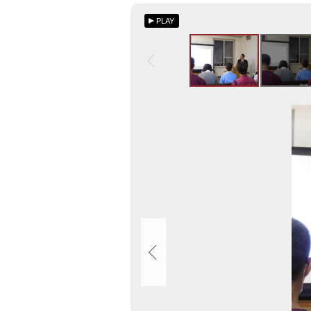
ト
目
病
PLAY
ッ
次
院
プ
に
へ
お
戻
い
る
画
て
像
看
ス
護
ラ
師
イ
出
ド
前
集
研
修
を
行
い