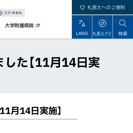
札医大へのご寄附
文字・背景色
大学附属病院
外
外
札医大ナビ
サ
LANG
検索
部
部
サ
サ
イ
イ
イ
ト
ト
ト
内
た【11月14日実
1月14日実施】