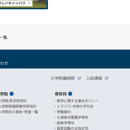
新しいキャンパス
S一覧
（
合わせ
新
規
関
ウ
大学附属病院
入試情報
外
外
ィ
連
部
部
ン
サ
サ
学院
ド
専攻科
サ
イ
イ
ト
ト
ウ
大学院 医学研究科
教学に関する基本ポリシー
イ
で
大学院保健医療学研究科
シラバス・学修の手引き
開
ト
大学院生の表彰・受賞一覧
受験案内
き
公衆衛生看護学専攻
ま
助産学専攻
す
国家試験の合格状況
）