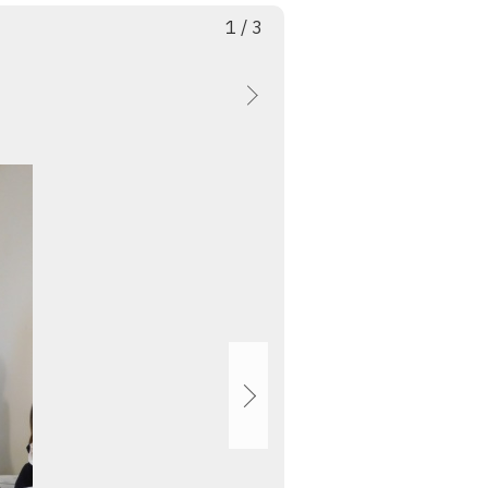
枚
総
1
/
3
目
数