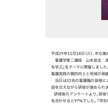
ま
し
た
【11
月
14
日
平成29年11月14日（火）、市
実
看護学第二講座 山本武志 准
施】
を学ぶ」をテーマに開催しました
看護実践の質的向上と地域の保健
当日は32名の看護職の皆様にご
話を交えながら研修が進められ
研修後のアンケートより、研修テ
を合わせると97%でした。「学