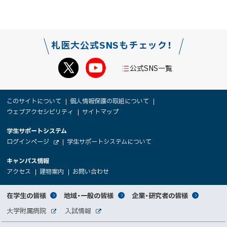
札医大公式SNSもチェック！
公式SNS一覧
本
サ
このサイトについて
個人情報保護の取組について
文
ウェブアクセシビリティ
サイトマップ
イ
へ
大
学生サポートシステム
メ
ト
（
ログインページ
学生サポートシステムについて
ニ
学
新
情
外
部
規
ュ
キャンパス情報
関
サ
ウ
報
ー
イ
（
（
（
ィ
アクセス
建物案内
お問い合わせ
ト
新
新
新
係
ン
へ
規
規
規
ド
サ
ウ
ウ
ウ
者
ウ
対
在学生の皆様
地域・一般の皆様
企業・研究者の皆様
ィ
ィ
ィ
で
イ
象
ン
ン
ン
開
向
関
大学附属病院
入試情報
ド
ド
ド
き
外
外
者
連
ウ
ウ
ウ
ま
部
部