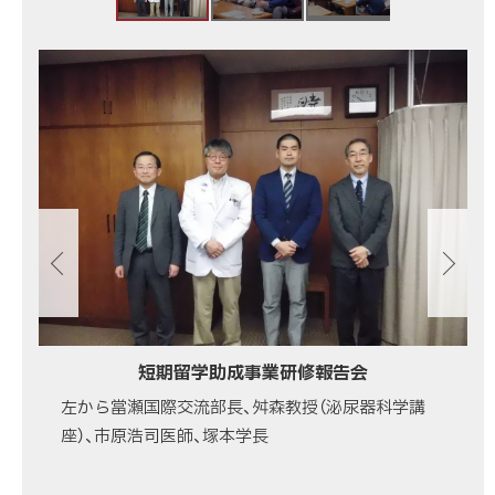
医
科
画
大
像
学
ス
短
ラ
期
イ
留
ド
学
集
助
成
事
業
研
短期留学助成事業研修報告会
修
左から當瀬国際交流部長、舛森教授（泌尿器科学講
報
座）、市原浩司医師、塚本学長
告
会