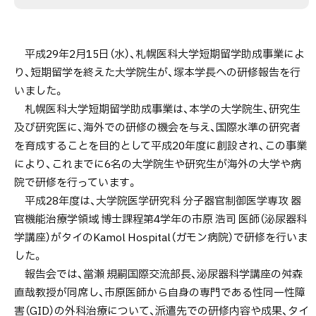
を
行
い
平成29年2月15日（水）、札幌医科大学短期留学助成事業によ
ま
り、短期留学を終えた大学院生が、塚本学長への研修報告を行
し
いました。
た
札幌医科大学短期留学助成事業は、本学の大学院生、研究生
【2
及び研究医に、海外での研修の機会を与え、国際水準の研究者
月
を育成することを目的として平成20年度に創設され、この事業
15
により、これまでに6名の大学院生や研究生が海外の大学や病
日】
院で研修を行っています。
平成28年度は、大学院医学研究科 分子器官制御医学専攻 器
官機能治療学領域 博士課程第4学年の市原 浩司 医師（泌尿器科
学講座）がタイのKamol Hospital（ガモン病院）で研修を行いま
した。
報告会では、當瀬 規嗣国際交流部長、泌尿器科学講座の舛森
直哉教授が同席し、市原医師から自身の専門である性同一性障
害（GID）の外科治療について、派遣先での研修内容や成果、タイ