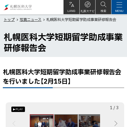
本
札
文
幌
札医大ナビ
サ
LANG
検索
MENU
イ
ト
へ
医
トップ
写真ニュース
札幌医科大学短期留学助成事業研修報告会
内
メ
科
札幌医科大学短期留学助成事業
ニ
大
ュ
学
研修報告会
ー
へ
札幌医科大学短期留学助成事業研修報告会
ペ
ー
を行いました【2月15日】
ジ
内
目
次
枚
総
1
/
3
PLAY
目
数
札
幌