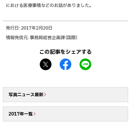
における医療事情などのお話がありました。
ト
発行日:
2017年2月20日
ッ
情報発信元
事務局経営企画課（国際）
プ
に
この記事をシェアする
戻
X
f
L
る
シ
a
I
ェ
c
N
ア
e
E
b
で
写真ニュース最新
o
送
o
る
2017年一覧
k
シ
ェ