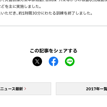
などを主に実施しました。
ただき、約1時間30分にわたる訓練を終了しました。
この記事をシェアする
X
f
L
シ
a
I
ェ
c
N
ア
e
E
b
で
真ニュース最新
o
送
2017年一
o
る
k
シ