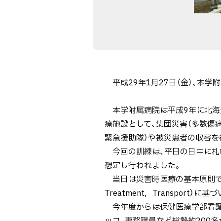
た
【1
月
27
日】
平成29年1月27日（金）、本
本学附属病院は平成9年に北海
療施設として、集団災害（多数傷
緊急援助隊）や被災患者の収容を
今回の訓練は、平日の日中に札幌
想定し行われました。
当日は災害時医療の基本原則であるCSCAT
Treatment，Transpo
今年度からは保健医療学部看護学
ッフ、事務職員など総勢約200