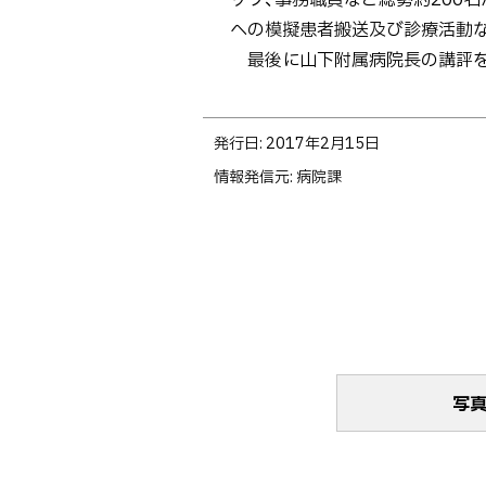
への模擬患者搬送及び診療活動
最後に山下附属病院長の講評をい
ト
発行日:
2017年2月15日
ッ
情報発信元
病院課
プ
に
戻
る
写