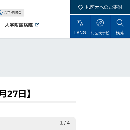
札医大へのご寄附
文字・背景色
大学附属病院
外
外
札医大ナビ
サ
LANG
検索
部
部
サ
サ
イ
イ
イ
ト
ト
ト
内
27日】
枚
総
1
/
4