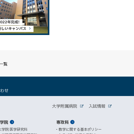
2022年完成！
新しいキャンパス
S一覧
（
合わせ
新
規
関
ウ
大学附属病院
入試情報
外
外
ィ
連
部
部
ン
サ
サ
学院
ド
専攻科
サ
イ
イ
ト
ト
ウ
大学院 医学研究科
教学に関する基本ポリシー
イ
で