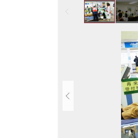
次
年
ト
度
ッ
災
プ
害
へ
画
医
戻
像
療
る
ス
対
ラ
策
イ
訓
ド
練
集
を
実
施
し
ま
し