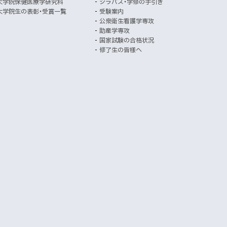
大学院保健医療学研究科
シラバス・学修の手引き
開
ト
大学院生の表彰・受賞一覧
受験案内
き
公衆衛生看護学専攻
ま
助産学専攻
す
国家試験の合格状況
）
修了生の皆様へ