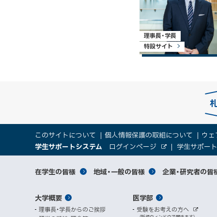
理事長・学長
特設サイト
本
サ
このサイトについて
個人情報保護の取組について
ウェ
文
（
大
学生サポートシステム
ログインページ
学生サポー
イ
へ
外
新
部
規
学
メ
サ
ト
サ
対
在学生の皆様
地域・一般の皆様
企業・研究者の皆
ウ
イ
ニ
ィ
ト
関
象
情
ュ
イ
ン
メ
大学概要
医学部
ド
係
者
ー
報
ト
ウ
理事長・学長からのご挨拶
受験をお考えの方へ
へ
イ
別
で
外
（新規ウィンドウで開きます）