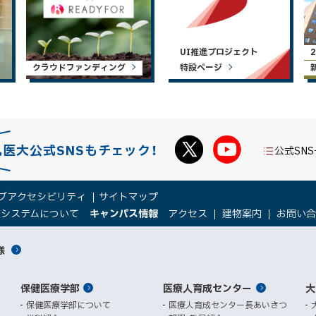
UI推進プロジェクト
クラウドファンディング
特設ページ
札医大公式SNSもチェック！
公式SN
ブアクセシビリティ
サイトマップ
（
（
トシステムについて
キャンパス情報
アクセス
建物案内
お問い
新
新
規
規
様
ウ
ウ
ィ
ィ
ン
ン
保健医療学部
医療人育成センター
ド
ド
大
ウ
ウ
保健医療学部について
医療人育成センター長あいさつ
で
で