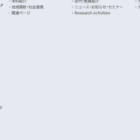
学科紹介
部門・教員紹介
開
開
地域貢献・社会連携
ニュース・お知らせ・セミナー
外
き
き
関連ページ
Research Activities
部
ま
ま
サ
イ
す
す
ト
）
）
タ