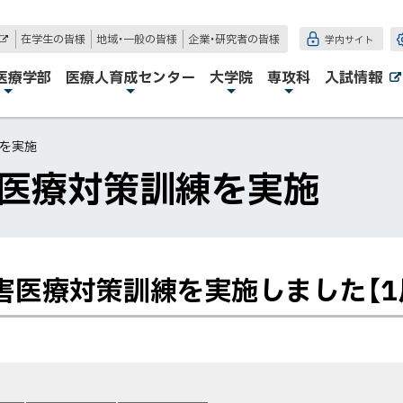
在学生の皆様
地域・一般の皆様
企業・研究者の皆様
学内サイト
外
部
サ
医療学部
医療人育成センター
大学院
専攻科
入試情報
イ
ト
練を実施
害医療対策訓練を実施
害医療対策訓練を実施しました【1月