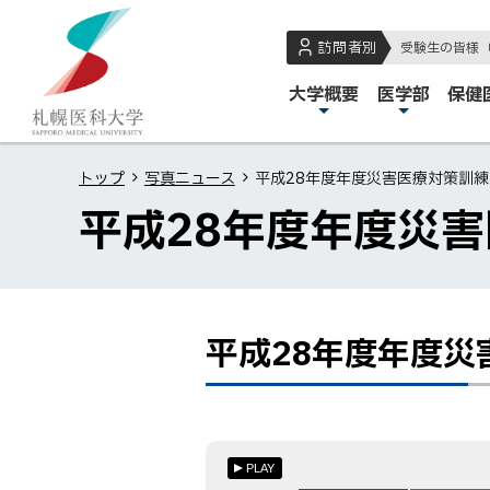
本
本
札
文
文
幌
訪問者別
受験生の皆様
へ
へ
医
メ
大学概要
医学部
保健
メ
戻
科
イ
ニ
る
大
ン
ュ
メ
学
トップ
写真ニュース
平成28年度年度災害医療対策訓
メ
ー
ニ
平成28年度年度災
ニ
へ
ュ
ュ
ー
ー
へ
戻
平成28年度年度災
ペ
平
る
ー
成
ペ
ジ
28
ー
内
年
ジ
目
度
の
PLAY