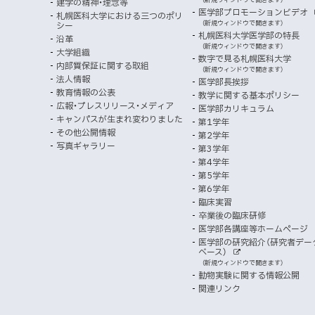
者
建学の精神・理念等
部
マ
開
ン
メ
医学部プロモーションビデオ
サ
札幌医科大学における三つのポリ
き
向
イ
（新規ウィンドウで開きます）
シー
メ
ニ
ト
ッ
ま
札幌医科大学医学部の特長
沿革
す
け
（新規ウィンドウで開きます）
ニ
ュ
大学組織
数字で見る札幌医科大学
プ
）
内部質保証に関する取組
ュ
ー
（新規ウィンドウで開きます）
法人情報
医学部長挨拶
ー
教育情報の公表
教学に関する基本ポリシー
広報・プレスリリース・メディア
医学部カリキュラム
キャンパスが生まれ変わりました
第1学年
その他公開情報
第2学年
写真ギャラリー
第3学年
第4学年
第5学年
第6学年
臨床実習
卒業後の臨床研修
医学部各講座等ホームページ
医学部の研究紹介（研究者デー
ベース）
外
（新規ウィンドウで開きます）
部
動物実験に関する情報公開
サ
イ
関連リンク
ト