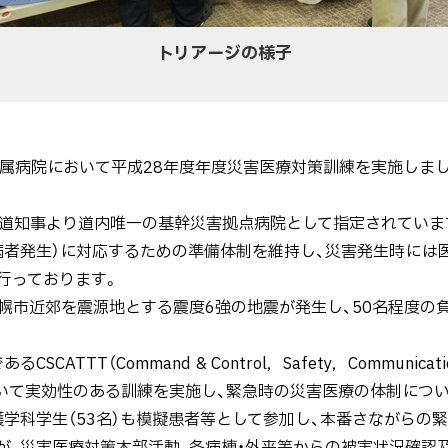
トリアージの様子
学附属病院において平成28年度年度災害医療対策訓練を実施しま
道知事より道内唯一の基幹災害拠点病院として指定されていま
病者発生）に対応するための準備体制を維持し、災害発生時には医
行っております。
市近郊を震源地とする震度6強の地震が発生し、50名程度の
TT（Command & Control，Safety，Communication,
rt）に基づいて実効性のある訓練を実施し、緊急時の災害医療の体制に
科学生（53名）も模擬患者等として参加し、本番さながらの緊
名が、災害医療対策本部活動、各病棟・外来等からの被害状況確認