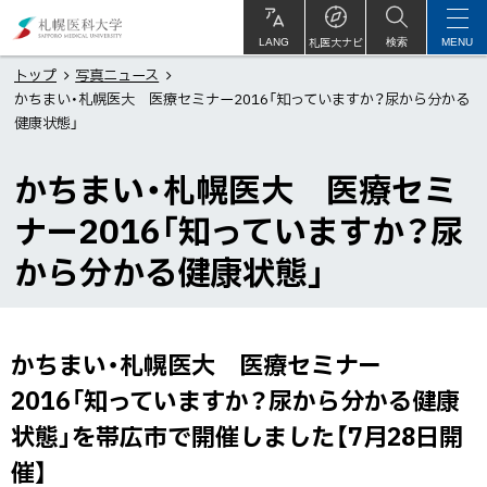
本
札
文
幌
札医大ナビ
サ
LANG
検索
MENU
イ
ト
へ
医
トップ
写真ニュース
内
かちまい・札幌医大 医療セミナー2016「知っていますか？尿から分かる
メ
科
健康状態」
ニ
大
ュ
学
かちまい・札幌医大 医療セミ
ー
ナー2016「知っていますか？尿
へ
から分かる健康状態」
かちまい・札幌医大 医療セミナー
ペ
ー
2016「知っていますか？尿から分かる健康
ジ
状態」を帯広市で開催しました【7月28日開
内
催】
目