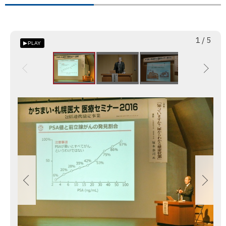
次
かちま
い・札幌
枚
総
1
/
5
PLAY
医大
目
数
医療セ
ミナー
2016「知
っていま
画
すか？尿
像
から分
ス
かる健
ラ
康状態」
イ
を帯広
ド
市で開
集
催しま
した【7
月28日