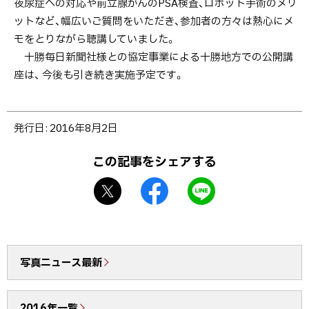
夜尿症への対応や前立腺がんのPSA検査、ロボット手術のメリ
ットなど、幅広いご質問をいただき、参加者の方々は熱心にメ
モをとりながら聴講していました。
十勝毎日新聞社様との協定事業による十勝地方での公開講
座は、 今後も引き続き実施予定です。
ト
発行日:
2016年8月2日
ッ
プ
この記事をシェアする
に
X
f
L
戻
シ
a
I
る
ェ
c
N
ア
e
E
b
で
写真ニュース最新
o
送
o
る
2016年一覧