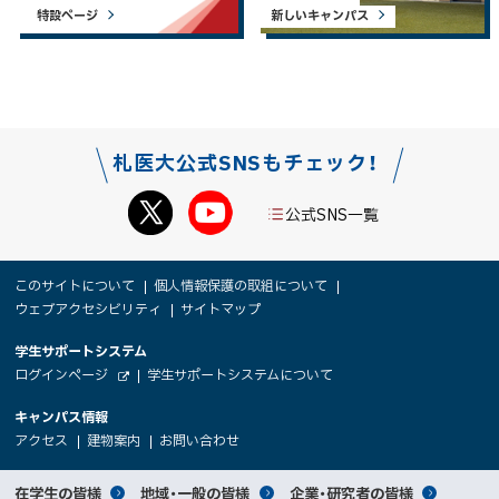
特設ページ
新しいキャンパス
札医大公式SNSもチェック！
公式SNS一覧
本
サ
このサイトについて
個人情報保護の取組について
文
ウェブアクセシビリティ
サイトマップ
イ
へ
大
学生サポートシステム
メ
ト
（
ログインページ
学生サポートシステムについて
ニ
学
新
情
外
部
規
ュ
キャンパス情報
関
サ
ウ
報
ー
イ
（
（
（
ィ
アクセス
建物案内
お問い合わせ
ト
新
新
新
係
ン
へ
規
規
規
ド
サ
ウ
ウ
ウ
者
ウ
対
在学生の皆様
地域・一般の皆様
企業・研究者の皆様