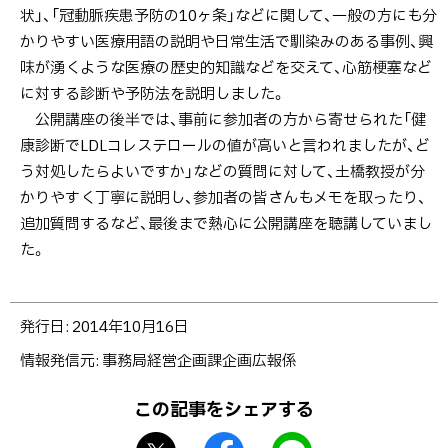
状」、「冠動脈疾患予防の10ヶ条」などに関して、一般の方にも分
心
かりやすい医療用語の説明や日常生活で馴染みのある事例、興
臓
味が湧くような医療の歴史的知識などを交えて、心筋梗塞など
突
に対する診断や予防法を説明しました。
然
公開講座の後半では、事前に参加者の方から寄せられた「健
死
康診断でLDLコレステロールの値が高いと言われましたが、ど
か
う対処したらよいですか」などの質問に対して、土橋教授が分
ら
かりやすく丁寧に説明し、参加者の皆さんもメモを取ったり、
身
追加質問するなど、最後まで熱心に公開講座を聴講していまし
を
た。
守
る」
を
ト
発行日:
2014年10月16日
函
ッ
館
情報発信元
事務局経営企画課企画広報係
プ
市
に
この記事をシェアする
で
戻
開
X
f
L
る