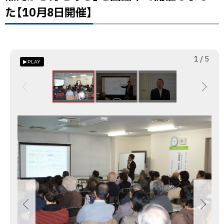
た【10月8日開催】
目
次
第6
回
枚
総
1
/
5
PLAY
す
目
数
こ
や
か
ラ
画
イ
像
フ
ス
講
ラ
座
イ
「心
ド
筋
集
梗
塞・