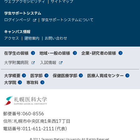
ウェブアクセシビリティ
サイトマップ
イ
へ
大
学生サポートシステム
メ
ト
（
ログインページ
学生サポートシステムについて
ニ
学
新
情
外
部
規
ュ
キャンパス情報
関
サ
ウ
報
ー
イ
（
（
（
ィ
アクセス
建物案内
お問い合わせ
ト
新
新
新
係
ン
へ
規
規
規
ド
サ
ウ
ウ
ウ
者
ウ
対
在学生の皆様
地域・一般の皆様
企業・研究者の皆様
ィ
ィ
ィ
で
イ
象
ン
ン
ン
開
向
関
大学附属病院
入試情報
ド
ド
ド
き
外
外
者
連
ウ
ウ
ウ
ま
ト
け
部
部
メ
で
で
で
大学概要
医学部
保健医療学部
医療人育成センター
す
サ
サ
別
サ
開
開
開
）
イ
イ
マ
大学院
専攻科
イ
き
き
き
メ
ト
ト
イ
ま
ま
ま
ン
ッ
ニ
す
す
す
ト
北
）
）
）
メ
ュ
プ
海
ニ
ー
道
郵便番号：060-8556
ュ
公
住所：札幌市中央区南1条西17丁目
立
ー
電話番号：011-611-2111（代表）
大
学
© 2011 Sapporo Medical University All Rights Reserved.