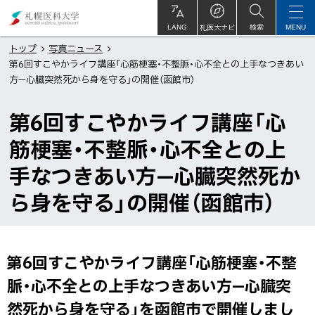
本
札
文
幌
札医大ナビ
サ
LANG
検索
MENU
イ
ト
へ
医
トップ
写真ニュース
内
第6回すこやかライフ講座「心筋梗塞・不整脈・心不全との上手なつきあい
メ
科
方—心臓突然死から身を守る」の開催（函館市）
ニ
大
ュ
学
第6回すこやかライフ講座「心
ー
筋梗塞・不整脈・心不全との上
へ
手なつきあい方—心臓突然死か
ら身を守る」の開催（函館市）
第6回すこやかライフ講座「心筋梗塞・不整
ペ
ー
脈・心不全との上手なつきあい方—心臓突
ジ
然死から身を守る」を函館市で開催しまし
内