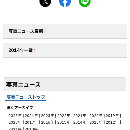
催
シ
a
I
し
ェ
c
N
ま
ア
e
E
し
b
で
写真ニュース最新
た
o
送
【10
o
る
月8
2014年一覧
k
日
シ
開
ェ
催】
ア
写真ニュース
写真ニューストップ
年別アーカイブ
2025年
2024年
2023年
2022年
2021年
2020年
2019年
2018年
2017年
2016年
2015年
2014年
2013年
2012年
2011年
2010年