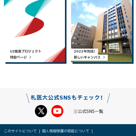
UI推進プロジェクト
2022年完成！
特設ページ
新しいキャンパス
札医大公式SNSもチェック！
公式SNS一覧
本
サ
このサイトについて
個人情報保護の取組について
文