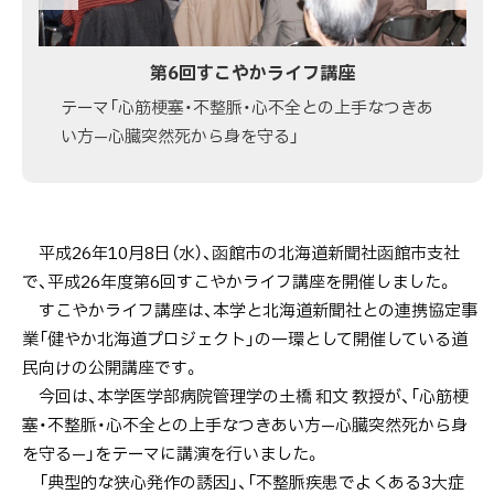
不
整
第6回すこやかライフ講座
脈・
テーマ「心筋梗塞・不整脈・心不全との上手なつきあ
心
い方—心臓突然死から身を守る」
不
全
と
の
平成26年10月8日（水）、函館市の北海道新聞社函館市支社
上
で、平成26年度第6回すこやかライフ講座を開催しました。
手
すこやかライフ講座は、本学と北海道新聞社との連携協定事
な
業「健やか北海道プロジェクト」の一環として開催している道
つ
民向けの公開講座です。
き
今回は、本学医学部病院管理学の土橋 和文 教授が、「心筋梗
あ
塞・不整脈・心不全との上手なつきあい方—心臓突然死から身
い
を守る—」をテーマに講演を行いました。
方
「典型的な狭心発作の誘因」、「不整脈疾患でよくある3大症
—