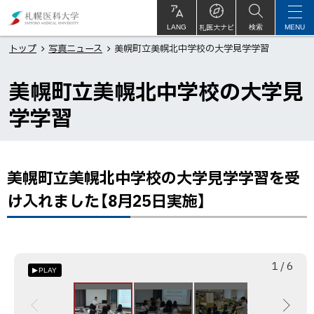
本
札
文
幌
札医大ナビ
サ
LANG
検索
MENU
イ
ト
へ
医
トップ
写真ニュース
美幌町立美幌北中学校の大学見学学習
内
メ
科
美幌町立美幌北中学校の大学見
ニ
大
ュ
学
学学習
ー
へ
美幌町立美幌北中学校の大学見学学習を受
ペ
ー
け入れました【8月25日実施】
ジ
内
目
次
枚
総
1
/
6
PLAY
目
数
美
幌