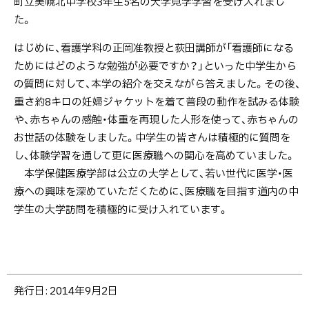
町立美幌北中学校3年生5名の大学見学学習を受け入れまし
け
た。
入
れ
はじめに、看護学科の正岡准教授と荻田講師が「看護師になる
ま
ためにはどのような勉強が必要ですか？」といった中学生から
し
の質問に対して、本学の紹介を交えながら答えました。その後、
た
重さ約8キロの妊婦ジャケットを着て普段の動作を試みる体験
【8
や、赤ちゃんの感触・体重を再現した人形を使って、赤ちゃんの
月
お世話の体験をしました。中学生の皆さんは積極的に質問を
25
し、体験学習を通して更に医療職への関心を高めていました。
日
本学保健医療学部は公立の大学として、若い世代に医学・医
実
療への興味を深めていただくために、医療職を目指す道内の中
施】
学生の大学訪問を積極的に受け入れています。
ト
発行日:
2014年9月2日
ッ