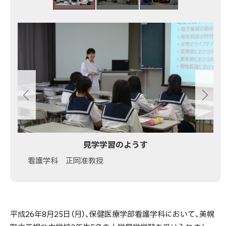
町
立
画
美
像
幌
ス
北
ラ
中
イ
学
ド
校
集
の
大
学
見学学習のようす
見
看護学科 正岡准教授
学
学
習
を
平成26年8月25日（月）、保健医療学部看護学科において、美幌
受