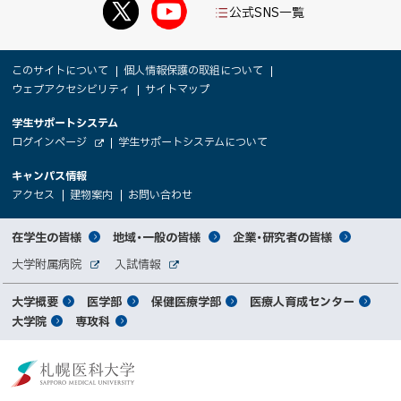
公式SNS一覧
本
サ
このサイトについて
個人情報保護の取組について
文
ウェブアクセシビリティ
サイトマップ
イ
へ
大
学生サポートシステム
メ
ト
（
ログインページ
学生サポートシステムについて
ニ
学
新
情
外
部
規
ュ
キャンパス情報
関
サ
ウ
報
ー
イ
（
（
（
ィ
アクセス
建物案内
お問い合わせ
ト
新
新
新
係
ン
へ
規
規
規
ド
サ
ウ
ウ
ウ
者
ウ
対
在学生の皆様
地域・一般の皆様
企業・研究者の皆様
ィ
ィ
ィ
で
イ
象
ン
ン
ン
開
向
関
大学附属病院
入試情報
ド
ド
ド
き
外
外
者
連
ウ
ウ
ウ
ま
ト
け
部
部
メ
で
で
で
大学概要
医学部
保健医療学部
医療人育成センター
す
サ
サ
別
サ
開
開
開
）
イ
イ
マ
大学院
専攻科
イ
き
き
き
メ
ト
ト
イ
ま
ま
ま
ン
ッ
ニ
す
す
す
ト
北
）
）
）
メ
ュ
プ
海
ニ
ー
道