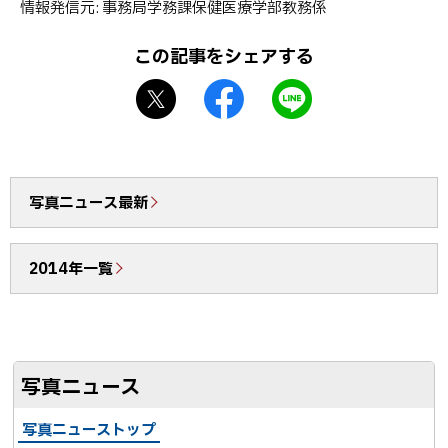
情報発信元
事務局学務課保健医療学部教務係
プ
に
この記事をシェアする
戻
X
f
L
る
シ
a
I
ェ
c
N
ア
e
E
b
で
写真ニュース最新
o
送
o
る
2014年一覧
k
シ
ェ
ア
写真ニュース
写真ニューストップ