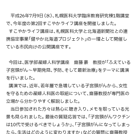
ん
～
平成26年7月9日（水）、札幌医科大学臨床教育研究棟1階講堂
早
で、今年度の第2回すこやかライフ講座を開催しました。
期
すこやかライフ講座は、札幌医科大学と北海道新聞社との連
発
携協定事業「健やか北海道プロジェクト」の一環として開催し
見、
ている市民向けの公開講座です。
予
防、
今回は、医学部産婦人科学講座 齋藤 豪 教授が「ふえている
そ
子宮頸がん～早期発見、予防、そして最新治療」をテーマに講演
し
を行いました。
て
講演では、近年、若年層で急増している子宮頸がんから、女性
最
を守るための産婦人科医の取組について、齋藤教授が専門医の
新
立場から分かりやすく解説しました。
治
当日参加された方々は熱心に聴き入り、メモを取っている光
療」
景も見られました。最後の質疑応答では、「子宮頸がんワクチン
【7
は10代で受けるべきでしょうか」、「子宮頸がんになってしまっ
月
たら、生活はどのように変わりますか」などの質問に齋藤教授