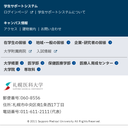
大
学生サポートシステム
メ
ト
（
ログインページ
学生サポートシステムについて
ニ
学
新
情
外
部
規
ュ
キャンパス情報
関
サ
ウ
報
ー
イ
（
（
（
ィ
アクセス
建物案内
お問い合わせ
ト
新
新
新
係
ン
へ
規
規
規
ド
サ
ウ
ウ
ウ
者
ウ
対
在学生の皆様
地域・一般の皆様
企業・研究者の皆様
ィ
ィ
ィ
で
イ
象
ン
ン
ン
開
向
関
大学附属病院
入試情報
ド
ド
ド
き
外
外
者
連
ウ
ウ
ウ
ま
ト
け
部
部
メ
で
で
で
大学概要
医学部
保健医療学部
医療人育成センター
す
サ
サ
別
サ
開
開
開
）
イ
イ
マ
大学院
専攻科
イ
き
き
き
メ
ト
ト
イ
ま
ま
ま
ン
ッ
ニ
す
す
す
ト
北
）
）
）
メ
ュ
プ
海
ニ
ー
道
郵便番号：060-8556
ュ
公
住所：札幌市中央区南1条西17丁目
立
ー
電話番号：011-611-2111（代表）
大
学
© 2011 Sapporo Medical University All Rights Reserved.
法