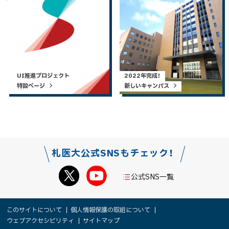
UI推進プロジェクト
2022年完成！
特設ページ
新しいキャンパス
札医大公式SNSもチェック！
公式SNS一覧
本
サ
このサイトについて
個人情報保護の取組について
文
ウェブアクセシビリティ
サイトマップ
イ
へ