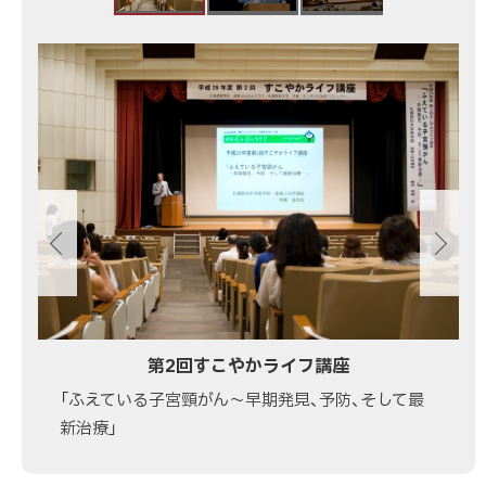
す
こ
や
画
か
像
ラ
ス
イ
ラ
フ
イ
講
ド
座
集
「ふ
え
て
い
第2回すこやかライフ講座
る
子
「ふえている子宮頸がん～早期発見、予防、そして最
宮
新治療」
頸
が