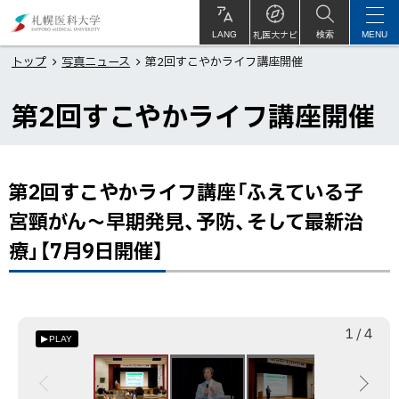
本
札
文
幌
札医大ナビ
サ
LANG
検索
MENU
イ
ト
へ
医
トップ
写真ニュース
第2回すこやかライフ講座開催
内
メ
科
第2回すこやかライフ講座開催
ニ
大
ュ
学
ー
へ
第2回すこやかライフ講座「ふえている子
ペ
ー
宮頸がん～早期発見、予防、そして最新治
ジ
療」【7月9日開催】
内
目
次
第
枚
総
1
/
4
PLAY
2
目
数
回