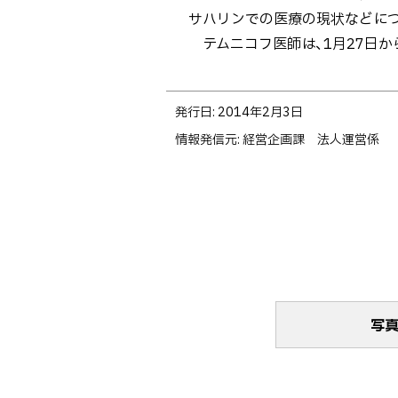
し
サハリンでの医療の現状などに
た
テムニコフ医師は、1月27日か
【1
月
ト
27
発行日:
2014年2月3日
ッ
日】
情報発信元
経営企画課 法人運営係
プ
に
戻
る
写