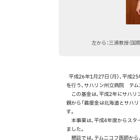
ら
の
医
師
に
左から：三浦教授（国
よ
る
表
敬
平成26年1月27日（月）、平
訪
を行う、サハリン州立病院 テム
問
この基金は、平成2年にサハリ
を
親から「義援金は北海道とサハリ
実
す。
施
本事業は、平成4年度からスター
し
ました。
ま
懇談では、テムニコフ医師から、