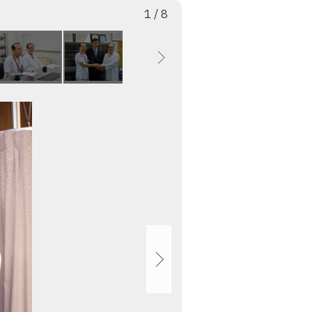
枚
総
1
/
8
目
数