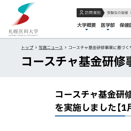
本
本
札
文
文
幌
訪問者別
受験生の皆様
へ
へ
医
メ
大学概要
医学部
保健
メ
戻
科
イ
ニ
る
大
ン
ュ
メ
学
トップ
写真ニュース
コースチャ基金研修事業に基づく
メ
ー
ニ
コースチャ基金研修
ニ
へ
ュ
ュ
ー
ー
へ
戻
コースチャ基金研
ペ
コ
る
ー
ー
ペ
を実施しました【1月
ジ
ス
ー
内
チ
ジ
目
ャ
の