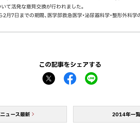
ついて活発な意見交換が行われました。
ら2月7日までの期間、医学部救急医学・泌尿器科学・整形外科学
この記事をシェアする
X
f
L
シ
a
I
ェ
c
N
ア
e
E
b
で
真ニュース最新
o
送
2014年一
o
る
k
シ