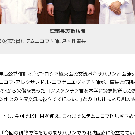
理事長表敬訪問
際交流部員）、テムニコフ医師、島本理事長
成25年度公益信託北海道・ロシア極東医療交流基金サハリン州医
ニコフ・アレクサンドル・エフゲニエヴィチ医師が理事長と病院
ン州から火傷を負ったコンスタンチン君を本学に緊急搬送し治
ン州との医療交流に役立ててほしい。」との申し出により創設
トし、今回で19回目を迎え、これまでにテムニコフ医師を含め
「今回の研修で得たものをサハリンでの地域医療に役立ててい