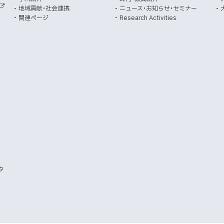
開
開
地域貢献・社会連携
ニュース・お知らせ・セミナー
外
き
き
関連ページ
Research Activities
部
ま
ま
サ
イ
す
す
ト
）
）
タ