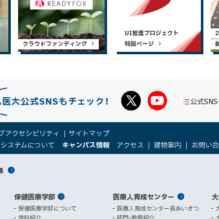
UI推進プロジェクト
クラウドファンディング
特設ページ
札医大公式SNSもチェック！
公式SN
ブアクセシビリティ
サイトマップ
（
（
トシステムについて
キャンパス情報
アクセス
建物案内
お問い
新
新
規
規
様
ウ
ウ
ィ
ィ
ン
ン
保健医療学部
医療人育成センター
ド
ド
大
ウ
ウ
保健医療学部について
医療人育成センター長あいさつ
で
で
学科紹介
部門・教員紹介