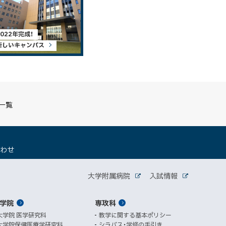
2022年完成！
新しいキャンパス
S一覧
（
合わせ
新
規
関
ウ
大学附属病院
入試情報
外
外
ィ
連
部
部
ン
サ
サ
学院
ド
専攻科
サ
イ
イ
ト
ト
ウ
大学院 医学研究科
教学に関する基本ポリシー
イ
で
大学院保健医療学研究科
シラバス・学修の手引き