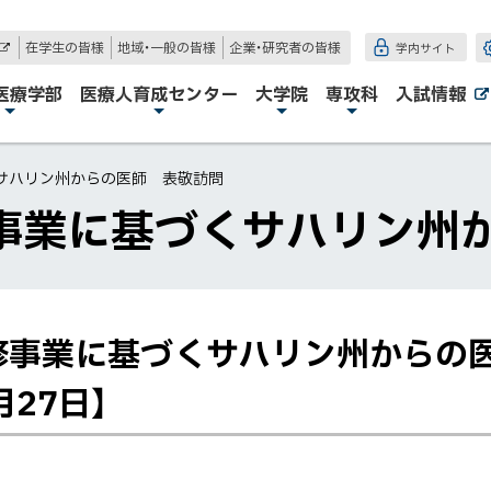
在学生の皆様
地域・一般の皆様
企業・研究者の皆様
学内サイト
外
部
サ
医療学部
医療人育成センター
大学院
専攻科
入試情報
イ
ト
サハリン州からの医師 表敬訪問
事業に基づくサハリン州
修事業に基づくサハリン州からの
27日】