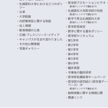
部
マ
開
ン
メ
医学部プロモーションビデオ
サ
札幌医科大学における三つのポリ
き
向
イ
（新規ウィンドウで開きます）
シー
メ
ニ
ト
ッ
ま
札幌医科大学医学部の特長
沿革
す
け
（新規ウィンドウで開きます）
ニ
ュ
大学組織
数字で見る札幌医科大学
プ
）
内部質保証に関する取組
ュ
ー
（新規ウィンドウで開きます）
法人情報
医学部長挨拶
ー
教育情報の公表
教学に関する基本ポリシー
広報・プレスリリース・メディア
医学部カリキュラム
キャンパスが生まれ変わりました
第1学年
その他公開情報
第2学年
写真ギャラリー
第3学年
第4学年
第5学年
第6学年
臨床実習
卒業後の臨床研修
医学部各講座等ホームページ
医学部の研究紹介（研究者デー
ベース）
外
（新規ウィンドウで開きます）
部
動物実験に関する情報公開
サ
イ
関連リンク
ト