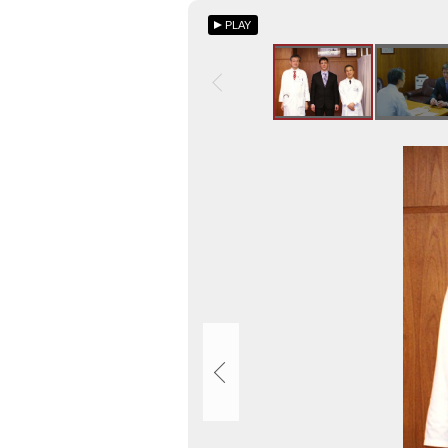
次
基
ト
PLAY
金
ッ
研
プ
修
へ
事
戻
業
る
画
に
像
基
ス
づ
ラ
く
イ
サ
ド
ハ
集
リ
ン
州
か