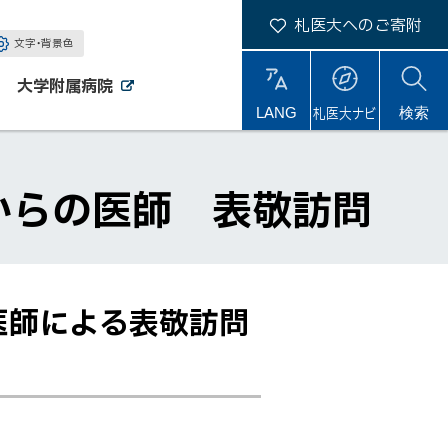
札医大へのご寄附
文字・背景色
大学附属病院
外
外
札医大ナビ
サ
LANG
検索
部
部
サ
サ
イ
イ
イ
ト
ト
ト
内
からの医師 表敬訪問
医師による表敬訪問