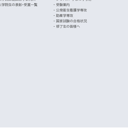
開
ト
大学院生の表彰・受賞一覧
受験案内
き
公衆衛生看護学専攻
ま
助産学専攻
す
国家試験の合格状況
）
修了生の皆様へ