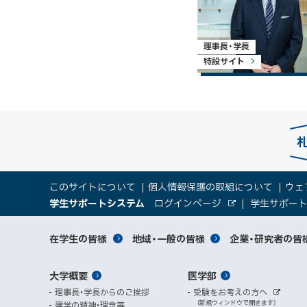
理事長・学長
特設サイト
本
サ
このサイトについて
個人情報保護の取組について
ウェ
文
（
大
学生サポートシステム
ログインページ
学生サポー
イ
へ
外
新
部
規
学
メ
サ
ト
サ
対
在学生の皆様
地域・一般の皆様
企業・研究者の皆
ウ
イ
ニ
ィ
ト
関
象
情
ュ
イ
ン
メ
大学概要
医学部
ド
係
者
ー
報
ト
ウ
理事長・学長からのご挨拶
受験をお考えの方へ
へ
イ
別
で
者
外
（新規ウィンドウで開きます）
建学の精神・理念等