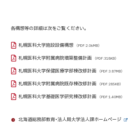
ト
ッ
各構想等の詳細は次をご覧ください。
プ
に
札幌医科大学施設設備構想
（PDF:2.06MB）
戻
札幌医科大学附属病院増築整備計画
（PDF:318KB）
る
札幌医科大学保健医療学部棟改修計画
（PDF:3.87MB）
札幌医科大学附属病院既存棟改修計画
（PDF:285KB）
札幌医科大学基礎医学研究棟改修計画
（PDF:1.40MB）
北海道総務部教育・法人局大学法人課ホームページ
外
部
サ