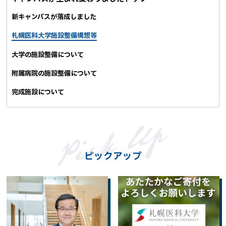
シ
ェ
新キャンパスが落成しました
ア
札幌医科大学施設整備構想等
大学の施設整備について
附属病院の施設整備について
完成施設について
ピックアップ