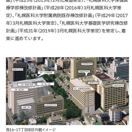
画」（平成25年（2013年）2月北海道策定）、「札幌医科大学保健医
科
療学部棟改修計画」（平成28年（2016年）3月札幌医科大学策
大
定）、「札幌医科大学附属病院既存棟改修計画」（平成29年（2017
学
年）3月札幌医科大学策定）、「札幌医科大学基礎医学研究棟改修
施
計画」（平成31年（2019年）3月札幌医科大学策定）を策定し、着
設
実に進めています。
整
備
構
想
等
に
つ
い
て
西16・17丁目街区外観イメージ