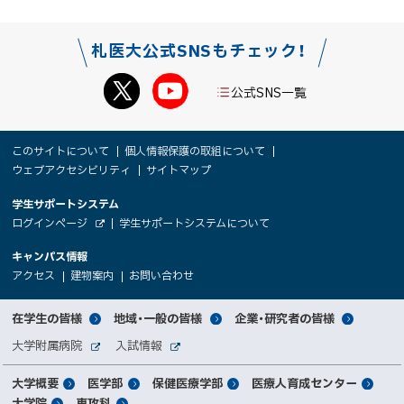
札医大公式SNSもチェック！
公式SNS一覧
本
サ
このサイトについて
個人情報保護の取組について
文
ウェブアクセシビリティ
サイトマップ
イ
へ
大
学生サポートシステム
メ
ト
（
ログインページ
学生サポートシステムについて
ニ
学
新
情
外
部
規
ュ
キャンパス情報
関
サ
ウ
報
ー
イ
（
（
（
ィ
アクセス
建物案内
お問い合わせ
ト
新
新
新
係
ン
へ
規
規
規
ド
サ
ウ
ウ
ウ
者
ウ
対
在学生の皆様
地域・一般の皆様
企業・研究者の皆様
ィ
ィ
ィ
で
イ
象
ン
ン
ン
開
向
関
大学附属病院
入試情報
ド
ド
ド
き
外
外
者
連
ウ
ウ
ウ
ま
ト
け
部
部
メ
で
で
で
大学概要
医学部
保健医療学部
医療人育成センター
す
サ
サ
別
サ
開
開
開
）
イ
イ
大学院
専攻科