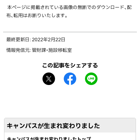
イ
ト
本ページに掲載されている画像の無断でのダウンロード、配
ト
ッ
布、転用はお断りいたします。
プ
に
ト
最終更新日:
2022年2月22日
戻
ッ
る
情報発信元
管財課・施設移転室
プ
に
この記事をシェアする
戻
X
f
L
る
シ
a
I
ェ
c
N
ア
e
E
b
で
o
送
キャンパスが生まれ変わりました
o
る
k
キャンパスが生まれ変わりましたトップ