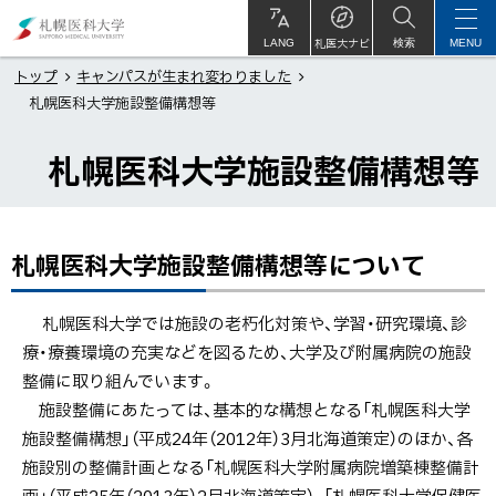
本
札
文
幌
札医大ナビ
サ
LANG
検索
MENU
イ
ト
へ
医
トップ
キャンパスが生まれ変わりました
内
札幌医科大学施設整備構想等
メ
科
ニ
大
札幌医科大学施設整備構想等
ュ
学
ー
へ
札幌医科大学施設整備構想等について
ペ
ー
ジ
札幌医科大学では施設の老朽化対策や、学習・研究環境、診
内
療・療養環境の充実などを図るため、大学及び附属病院の施設
目
整備に取り組んでいます。
次
施設整備にあたっては、基本的な構想となる「札幌医科大学
札
施設整備構想」（平成24年（2012年）3月北海道策定）のほか、各
幌
施設別の整備計画となる「札幌医科大学附属病院増築棟整備計
医