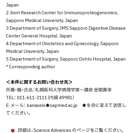
Japan
2 Joint Research Center for Immunoproteogenomics,
Sapporo Medical University, Japan
3 Department of Surgery, IMS Sapporo Digestive Disease
Center General Hospital, Japan
4 Department of Obstetrics and Gynecology, Sapporo
Medical University, Japan
5 Department of Surgery, Sapporo Dohto Hospital, Japan
* Corresponding author
＜本件に関するお問い合わせ先＞
所属・職・氏名：札幌医科大学病理学第一講座 金関貴幸
TEL： 011-611-2111（内線 49981）
E-メール： kanaseki★sapmed.ac.jp ★を＠に変えて送信し
てください。
詳細は、Science Advances のページをご覧ください。