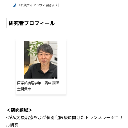
（新規ウィンドウで開きます）
外
部
サ
研究者プロフィール
イ
ト
医学部病理学第一講座 講師
金関貴幸
＜研究領域＞
・がん免疫治療および個別化医療に向けたトランスレーショナ
ル研究