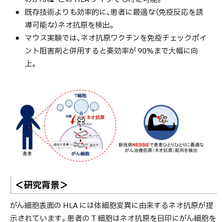
既存技術よりも効率的に、患者に最適な（免疫反応を誘
導可能な）ネオ抗原を検出。
マウス実験では、ネオ抗原ワクチンを免疫チェックポイ
ント阻害剤と併用すると奏効率が 90%まで大幅に向
上。
＜研究背景＞
がん細胞表面の HLA には体細胞変異に由来するネオ抗原が提
示されています。患者の T 細胞はネオ抗原を目印にがん細胞を