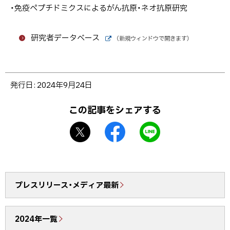
・免疫ペプチドミクスによるがん抗原・ネオ抗原研究
研究者データベース
（新規ウィンドウで開きます）
外
部
サ
イ
ト
ト
発行日:
2024年9月24日
ッ
プ
この記事をシェアする
に
X
f
L
戻
シ
a
I
る
ェ
c
N
ア
e
E
b
で
プレスリリース・メディア最新
o
送
o
る
2024年一覧
k