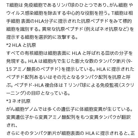
T細胞は 免疫細胞であるリンパ球のひとつであり、がん細胞 や
ウイルス感染細胞を除去する中心的な役割を担う。T細胞は相
手細胞 表面のHLA分子に提示された抗原ペプチドをみて標的
細胞を識別する。異常な抗原ペプチド（例えばネオ抗原など）を
提示する細胞を選択的に攻撃する。
*2 HLA と抗原
すべての有核細胞は細胞表面に HLA と呼ばれる皿状の分子を
発現する。HLA は細胞内で生じた膨大な数のタンパク断片（9-
15 アミノ酸長のペプチド）を提示している。HLA に提示された
ペプチド配列あるいはその元となるタンパク配列を抗原と呼
ぶ。ペプチド-HLA 複合体は T リンパ球による免疫監視（スクリ
ーニング）の目印となっている。
*3 ネオ抗原
がん細胞ゲノムでは多くの遺伝子に体細胞変異が生じている。
変異遺伝子から変異アミノ酸配列をもつ変異タンパクが翻訳
され、
さらにそのタンパク断片が細胞表面の HLA に提示されると、正