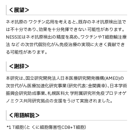
く展望＞
ネオ抗原の ワクチン応用を考えると、既存のネオ抗原検出法で
は不十分であり、効果を十分発揮できない 可能性があります。
NESSIEはネオ抗原検出の精度を高め、ワクチンやT細胞輸注療
法 など の次世代個別化がん免疫治療の実現に大きく貢献でき
る可能性があります。
＜謝辞＞
本研究は、国立研究開発法人日本医療研究開発機構(AMED)の
次世代がん医療加速化研究事業（研究代表：金関貴幸）、日本学術
振興会研究助成事業、札幌医科大 学附属研究所免疫プロテオゲ
ノミクス共同研究拠点の支援をうけて実施されました。
く用語解説＞
*1 T細胞（と くに細胞傷害性CD8+T細胞）