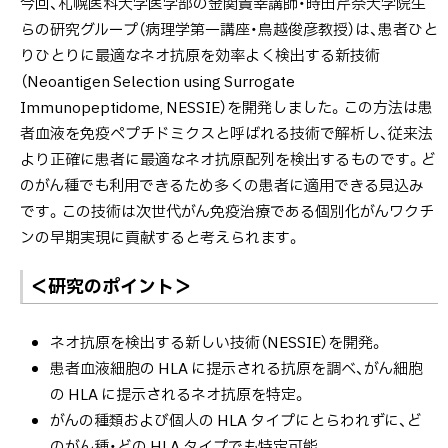
今回、札幌医科大学医学部の金関貴幸講師・時田芹奈大学院生
チンの実
らの研究グループ（病理学第一講座・鳥越俊彦教授）は、患者ひと
用化に貢
りひとりに最適なネオ抗原を効率よく検出する新技術
献～
（Neoantigen Selection using Surrogate
Immunopeptidome, NESSIE）を開発しました。この方法は患
者血液を免疫ペプチドミクスと呼ばれる技術で解析し、従来法
より正確に患者に最適なネオ抗原配列を検出するものです。ど
のがん種でも利用できるため多くの患者に適用できる見込み
です。この技術は次世代がん免疫治療である個別化がんワクチ
ンの早期実現に貢献すると考えられます。
＜研究のポイント＞
ネオ抗原を検出する新しい技術（NESSIE）を開発。
患者血液細胞の HLA に提示される抗原を調べ、がん細胞
の HLA に提示されるネオ抗原を特定。
がんの種類および個人の HLA タイプにとらわれずに、ど
のがん種・どの HLA タイプでも特定可能。