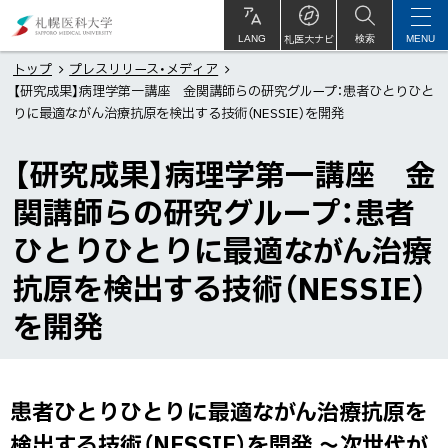
本
札
文
幌
札医大ナビ
サ
LANG
検索
MENU
イ
ト
へ
医
トップ
プレスリリース・メディア
内
【研究成果】病理学第一講座 金関講師らの研究グループ：患者ひとりひと
メ
科
りに最適ながん治療抗原を検出する技術（NESSIE）を開発
ニ
大
ュ
学
【研究成果】病理学第一講座 金
ー
関講師らの研究グループ：患者
へ
ひとりひとりに最適ながん治療
抗原を検出する技術（NESSIE）
を開発
患者ひとりひとりに最適ながん治療抗原を
ペ
ー
検出する技術（NESSIE）を開発 ～次世代が