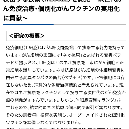
ジ
ん免疫治療・個別化がんワクチンの実用化
内
に貢献～
目
次
患者ひと
＜研究の概要＞
りひとり
免疫細胞（T 細胞）はがん細胞を認識して排除する能力を持って
に最適な
います。がん細胞の表面には「ネオ抗原」とよばれる変異ペプ
がん治療
チドが提示され、T 細胞はこのネオ抗原を目印にがん細胞と正
抗原を検
常細胞を識別しています。ネオ抗原はがん細胞の体細胞変異に
出する技
由来する変異タンパクの断片（ペプチド）です。正常細胞には存
術
在しないため、理想的な免疫治療標的と考えられています。現
（NESSIE）
在ではネオ抗原をワクチンとして投与する次世代のがん免疫治
を開発 ～
療の開発がすすんでいます。しかし、体細胞変異はランダムに
次世代が
生じるので、結果的にネオ抗原は個人間で配列が異なります。
ん免疫治
そのため患者毎に検査を実施し、オーダーメイドされた個別化
療・個別化
ワクチンを準備しなくてはなりません。
がんワク