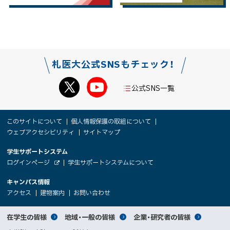
札医大公式SNSもチェック！
公式SNS一覧
本
サ
このサイトについて
個人情報保護の取組について
文
ウェブアクセシビリティ
サイトマップ
イ
へ
大
学生サポートシステム
メ
ト
（
ログインページ
学生サポートシステムについて
ニ
学
新
情
外
部
規
ュ
キャンパス情報
関
サ
ウ
報
ー
イ
（
（
（
ィ
アクセス
建物案内
お問い合わせ
ト
新
新
新
係
ン
へ
規
規
規
ド
サ
ウ
ウ
ウ
者
ウ
対
在学生の皆様
地域・一般の皆様
企業・研究者の皆様
ィ
ィ
ィ
で
ン
ン
ン
開