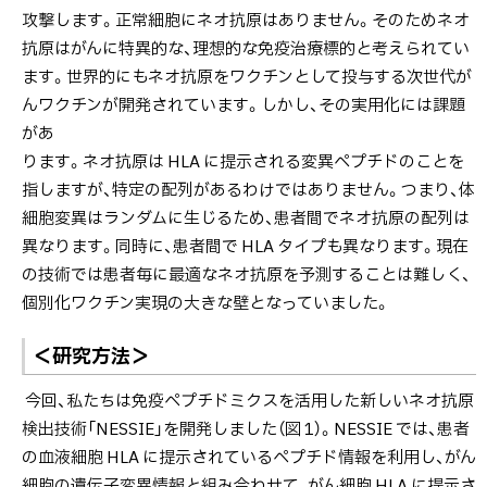
攻撃します。正常細胞にネオ抗原はありません。そのためネオ
抗原はがんに特異的な、理想的な免疫治療標的と考えられてい
ます。世界的にもネオ抗原をワクチンとして投与する次世代が
んワクチンが開発されています。しかし、その実用化には課題
があ
ります。ネオ抗原は HLA に提示される変異ペプチドのことを
指しますが、特定の配列があるわけではありません。つまり、体
細胞変異はランダムに生じるため、患者間でネオ抗原の配列は
異なります。同時に、患者間で HLA タイプも異なります。現在
の技術では患者毎に最適なネオ抗原を予測することは難しく、
個別化ワクチン実現の大きな壁となっていました。
＜研究方法＞
今回、私たちは免疫ペプチドミクスを活用した新しいネオ抗原
検出技術「NESSIE」を開発しました（図 1）。NESSIE では、患者
の血液細胞 HLA に提示されているペプチド情報を利用し、がん
細胞の遺伝子変異情報と組み合わせて、がん細胞 HLA に提示さ