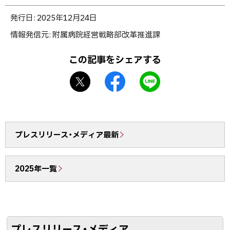
ト
発行日:
2025年12月24日
ッ
情報発信元
附属病院経営戦略部改革推進課
プ
に
この記事をシェアする
戻
X
f
L
る
シ
a
I
ェ
c
N
ア
e
E
b
で
プレスリリース・メディア最新
o
送
o
る
2025年一覧
k
シ
ェ
ア
プレスリリース・メディア