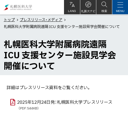
本
札
文
幌
札医大ナビ
サ
LANG
検索
MENU
イ
ト
へ
医
トップ
プレスリリース・メディア
内
札幌医科大学附属病院遠隔 ICU 支援センター施設見学会開催について
メ
科
ニ
大
札幌医科大学附属病院遠隔
ュ
学
ー
ICU 支援センター施設見学会
へ
開催について
詳細はプレスリリース資料をご覧ください。
2025年12月24日発：札幌医科大学プレスリリース
（PDF:544KB）