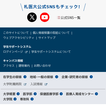
札医大公式SNSもチェック！
公式SNS一覧
本
サ
このサイトについて
個人情報保護の取組について
文
ウェブアクセシビリティ
サイトマップ
イ
へ
大
学生サポートシステム
メ
ト
（
ログインページ
学生サポートシステムについて
ニ
学
新
情
外
部
規
ュ
キャンパス情報
関
サ
ウ
報
ー
イ
（
（
（
ィ
アクセス
建物案内
お問い合わせ
ト
新
新
新
係
ン
へ
規
規
規
ド
サ
ウ
ウ
ウ
者
ウ
対
在学生の皆様
地域・一般の皆様
企業・研究者の皆様
ィ
ィ
ィ
で
イ
象
ン
ン
ン
開
向
関
大学附属病院
入試情報
ド
ド
ド
き
外
外
者
連
ウ
ウ
ウ
ま
ト
け
部
部
メ
で
で
で
大学概要
医学部
保健医療学部
医療人育成センター
す
サ
サ
別
サ
開
開
開
）
イ
イ
マ
大学院
専攻科
イ
き
き
き
メ
ト
ト
イ
ま
ま
ま