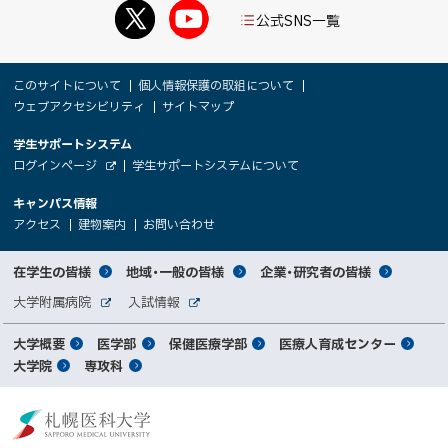
公式SNS一覧
本
サ
このサイトについて
個人情報保護の取組について
文
ウェブアクセシビリティ
サイトマップ
イ
へ
大
学生サポートシステム
メ
ト
（
ログインページ
学生サポートシステムについて
ニ
学
新
情
外
部
規
ュ
キャンパス情報
関
サ
ウ
報
ー
イ
（
（
（
ィ
アクセス
建物案内
お問い合わせ
ト
新
新
新
係
ン
へ
規
規
規
ド
サ
ウ
ウ
ウ
者
ウ
対
在学生の皆様
地域・一般の皆様
企業・研究者の皆様
ィ
ィ
ィ
で
イ
象
ン
ン
ン
開
向
関
大学附属病院
入試情報
ド
ド
ド
き
外
外
者
連
ウ
ウ
ウ
ま
ト
け
部
部
メ
で
で
で
大学概要
医学部
保健医療学部
医療人育成センター
す
サ
サ
別
サ
開
開
開
）
イ
イ
マ
大学院
専攻科
イ
き
き
き
メ
ト
ト
イ
ま
ま
ま
ン
ッ
ニ
す
す
す
ト
北
）
）
）
メ
ュ
プ
海