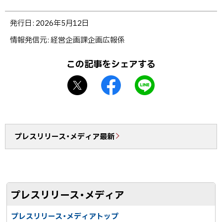
ト
発行日:
2026年5月12日
ッ
情報発信元
経営企画課企画広報係
プ
に
この記事をシェアする
戻
X
f
L
る
シ
a
I
ェ
c
N
ア
e
E
b
で
プレスリリース・メディア最新
o
送
o
る
k
シ
プレスリリース・メディア
ェ
ア
プレスリリース・メディアトップ