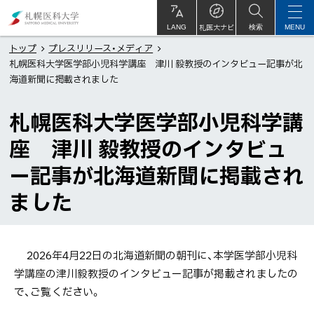
本
札
文
幌
札医大ナビ
サ
LANG
検索
MENU
イ
ト
へ
医
トップ
プレスリリース・メディア
内
札幌医科大学医学部小児科学講座 津川 毅教授のインタビュー記事が北
メ
科
海道新聞に掲載されました
ニ
大
ュ
学
札幌医科大学医学部小児科学講
ー
座 津川 毅教授のインタビュ
へ
ー記事が北海道新聞に掲載され
ました
2026年4月22日の北海道新聞の朝刊に、本学医学部小児科
学講座の津川毅教授のインタビュー記事が掲載されましたの
で、ご覧ください。