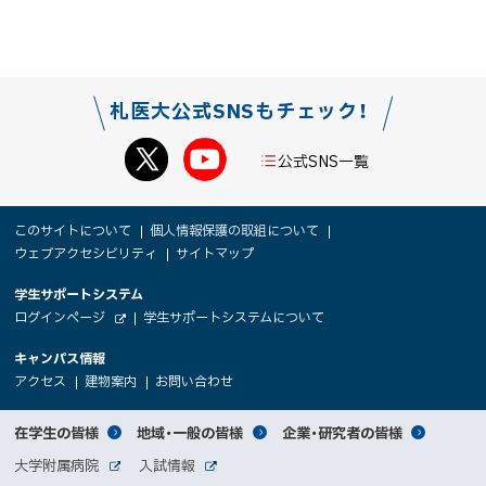
札医大公式SNSもチェック！
公式SNS一覧
本
サ
このサイトについて
個人情報保護の取組について
文
ウェブアクセシビリティ
サイトマップ
イ
へ
大
学生サポートシステム
メ
ト
（
ログインページ
学生サポートシステムについて
ニ
学
新
情
外
部
規
ュ
キャンパス情報
関
サ
ウ
報
ー
イ
（
（
（
ィ
アクセス
建物案内
お問い合わせ
ト
新
新
新
係
ン
へ
規
規
規
ド
サ
ウ
ウ
ウ
者
ウ
対
在学生の皆様
地域・一般の皆様
企業・研究者の皆様
ィ
ィ
ィ
で
イ
象
ン
ン
ン
開
向
関
大学附属病院
入試情報
ド
ド
ド
き
外
外