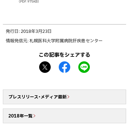
（PDF:975KB）
ト
発行日:
2018年3月23日
ッ
情報発信元
札幌医科大学附属病院肝疾患センター
プ
に
この記事をシェアする
戻
X
f
L
る
シ
a
I
ェ
c
N
ア
e
E
b
で
プレスリリース・メディア最新
o
送
o
る
2018年一覧
k
シ