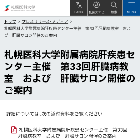
本
札
文
幌
札医大ナビ
サ
LANG
検索
MENU
イ
ト
へ
医
トップ
プレスリリース・メディア
内
札幌医科大学附属病院肝疾患センター主催 第33回肝臓病教室 およ
メ
科
び 肝臓サロン開催のご案内
ニ
大
ュ
学
札幌医科大学附属病院肝疾患セ
ー
ンター主催 第33回肝臓病教
へ
室 および 肝臓サロン開催の
ご案内
詳細については、次の添付資料をご覧ください
札幌医科大学附属病院肝疾患センター主催 第33回
肝臓病教室 および 肝臓サロン開催のご案内