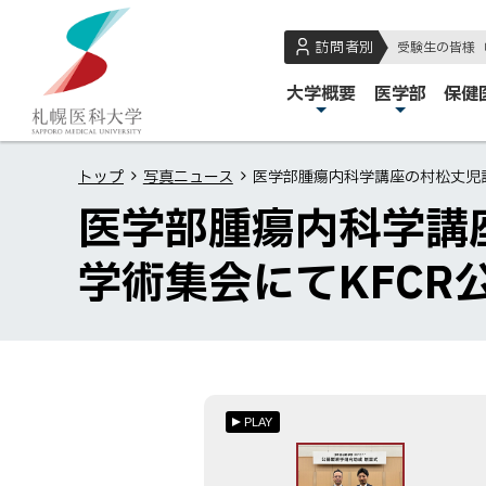
本
本
札
文
文
幌
訪問者別
受験生の皆様
へ
へ
医
メ
大学概要
医学部
保健
メ
戻
科
イ
ニ
る
大
ン
ュ
メ
学
トップ
写真ニュース
医学部腫瘍内科学講座の村松丈児
メ
ー
ニ
医学部腫瘍内科学講
ニ
へ
ュ
ュ
ー
学術集会にてKFC
ー
へ
戻
る
ペ
ー
PLAY
ジ
の