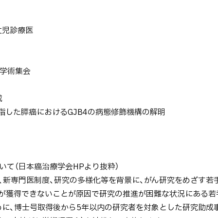
丈児診療医
会学術集会
成
した膵癌におけるGJB4の病態修飾機構の解明
いて（日本癌治療学会HPより抜粋）
、新専門医制度、研究の多様化等を背景に、がん研究をめざす若
費が獲得できないことが原因で研究の推進が困難な状況にある若
、博士号取得後から5年以内の研究者を対象とした研究助成事業を、K