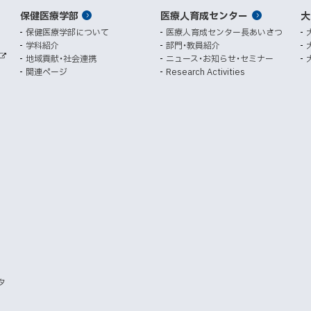
ン
ン
保健医療学部
医療人育成センター
ド
ド
大
ウ
ウ
保健医療学部について
医療人育成センター長あいさつ
で
で
学科紹介
部門・教員紹介
開
開
地域貢献・社会連携
ニュース・お知らせ・セミナー
外
き
き
関連ページ
Research Activities
部
ま
ま
サ
イ
す
す
ト
）
）
タ