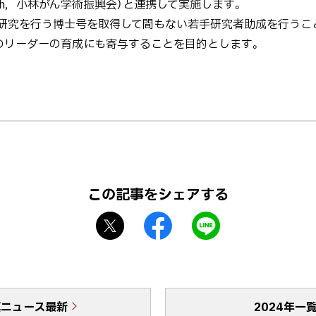
 Research，小林がん学術振興会）と連携して実施します。
研究を行う博士号を取得して間もない若手研究者助成を行うこ
のリーダーの育成にも寄与することを目的とします。
この記事をシェアする
X
f
L
シ
a
I
ェ
c
N
ア
e
E
b
で
真ニュース最新
o
送
2024年一