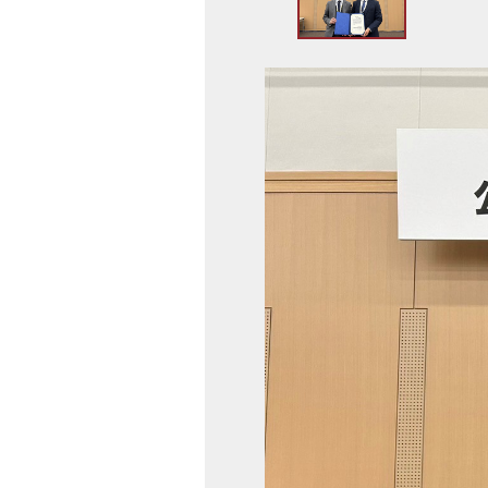
ト
ッ
プ
画
へ
像
戻
ス
る
ラ
イ
ド
集