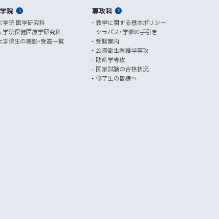
ン
サ
サ
学院
ド
専攻科
サ
イ
イ
ト
ト
ウ
大学院 医学研究科
教学に関する基本ポリシー
イ
で
大学院保健医療学研究科
シラバス・学修の手引き
開
ト
大学院生の表彰・受賞一覧
受験案内
き
公衆衛生看護学専攻
ま
助産学専攻
す
国家試験の合格状況
）
修了生の皆様へ