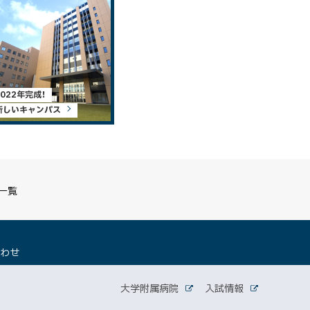
2022年完成！
新しいキャンパス
S一覧
（
合わせ
新
規
関
ウ
大学附属病院
入試情報
外
外
ィ
連
部
部