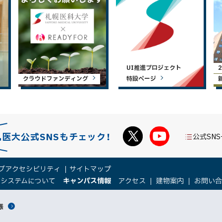
UI推進プロジェクト
クラウドファンディング
特設ページ
札医大公式SNSもチェック！
公式SN
ブアクセシビリティ
サイトマップ
（
（
トシステムについて
キャンパス情報
アクセス
建物案内
お問い
新
新
規
規
様
ウ
ウ
ィ
ィ