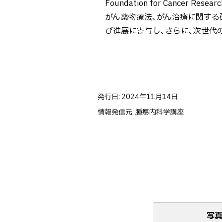
Foundation for Cancer
がん薬物療法、がん治療に関する
び進展に寄与し、さらに、次世代
ト
発行日:
2024年11月14日
ッ
情報発信元
腫瘍内科学講座
プ
に
戻
る
写