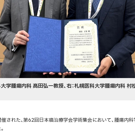
科大学腫瘍内科 髙田弘一教授、右：札幌医科大学腫瘍内科 村
で開催された、第62回日本癌治療学会学術集会において、腫瘍内科
た。