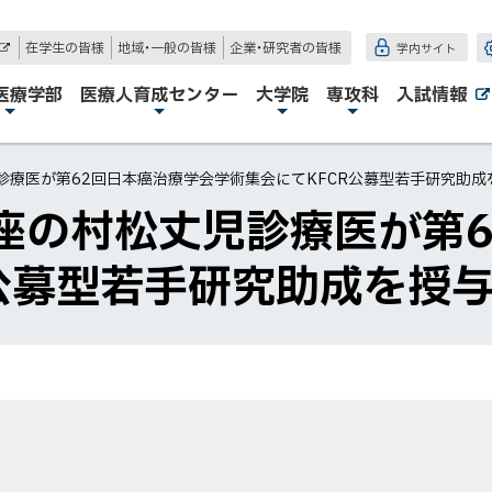
在学生の皆様
地域・一般の皆様
企業・研究者の皆様
学内サイト
外
部
サ
医療学部
医療人育成センター
大学院
専攻科
入試情報
イ
ト
診療医が第62回日本癌治療学会学術集会にてKFCR公募型若手研究助成
座の村松丈児診療医が第6
R公募型若手研究助成を授