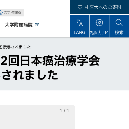
札医大へのご寄附
文字・背景色
大学附属病院
外
外
札医大ナビ
サ
LANG
検索
部
部
サ
サ
イ
イ
イ
ト
を授与されました
ト
ト
内
2回日本癌治療学会
与されました
枚
総
1
/
1
目
数