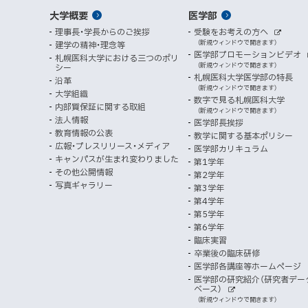
情
ュ
イ
ン
メ
大学概要
医学部
ド
係
者
ー
報
ト
ウ
理事長・学長からのご挨拶
受験をお考えの方へ
へ
イ
別
で
者
外
（新規ウィンドウで開きます）
建学の精神・理念等
部
マ
開
ン
メ
医学部プロモーションビデオ
サ
札幌医科大学における三つのポリ
き
向
イ
（新規ウィンドウで開きます）
シー
メ
ニ
ト
ッ
ま
札幌医科大学医学部の特長
沿革
す
け
（新規ウィンドウで開きます）
ニ
ュ
大学組織
数字で見る札幌医科大学
プ
）
内部質保証に関する取組
ュ
ー
（新規ウィンドウで開きます）
法人情報
医学部長挨拶
ー
教育情報の公表
教学に関する基本ポリシー
広報・プレスリリース・メディア
医学部カリキュラム
キャンパスが生まれ変わりました
第1学年
その他公開情報
第2学年
写真ギャラリー
第3学年
第4学年
第5学年
第6学年
臨床実習
卒業後の臨床研修
医学部各講座等ホームページ
医学部の研究紹介（研究者デー
ベース）
外
（新規ウィンドウで開きます）
部