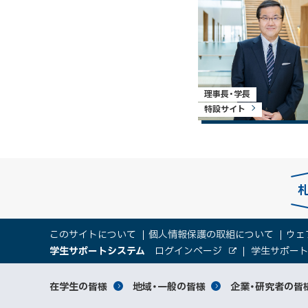
理事長・学長
特設サイト
本
サ
このサイトについて
個人情報保護の取組について
ウェ
文
（
大
学生サポートシステム
ログインページ
学生サポー
イ
へ
外
新
部
規
学
メ
サ
ト
サ
対
在学生の皆様
地域・一般の皆様
企業・研究者の皆
ウ
イ
ニ
ィ
ト
関
象