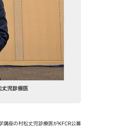
松丈児診療医
学講座の村松丈児診療医がKFCR公募