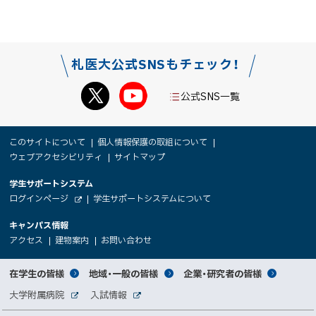
札医大公式SNSもチェック！
公式SNS一覧
本
サ
このサイトについて
個人情報保護の取組について
文
ウェブアクセシビリティ
サイトマップ
イ
へ
大
学生サポートシステム
メ
ト
（
ログインページ
学生サポートシステムについて
ニ
学
新
情
外
部
規
ュ
キャンパス情報
関
サ
ウ
報
ー
イ
（
（
（
ィ
アクセス
建物案内
お問い合わせ
ト
新
新
新
係
ン
へ
規
規
規
ド
サ
ウ
ウ
ウ
者
ウ
対
在学生の皆様
地域・一般の皆様
企業・研究者の皆様
ィ
ィ
ィ
で
イ
象
ン
ン
ン
開
向
関
大学附属病院
入試情報
ド
ド
ド
き
外
外
者
連
ウ
ウ
ウ
ま
部
部