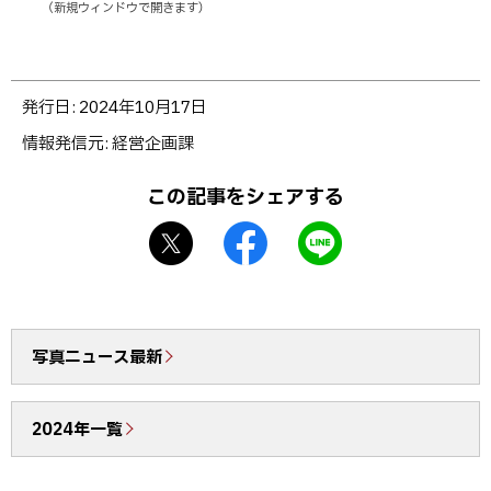
（新規ウィンドウで開きます）
部
サ
イ
ト
ト
発行日:
2024年10月17日
ッ
情報発信元
経営企画課
プ
に
この記事をシェアする
戻
X
f
L
る
シ
a
I
ェ
c
N
ア
e
E
b
で
写真ニュース最新
o
送
o
る
2024年一覧
k
シ