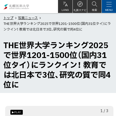
本
札
文
幌
札医大ナビ
サ
LANG
検索
MENU
イ
ト
へ
医
トップ
写真ニュース
内
THE世界大学ランキング2025で世界1201-1500位（国内31位タイ）にラ
メ
科
ンクイン！ 教育では北日本で3位、研究の質で同4位に
ニ
大
ュ
学
THE世界大学ランキング2025
ー
で世界1201-1500位（国内31
へ
位タイ）にランクイン！ 教育で
は北日本で3位、研究の質で同4
位に
枚
総
1
/
3
PLAY