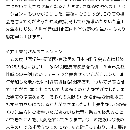
生において大きな財産となるとともに、更なる勉強へのモチベ
ーションにもつながりました。最後になりますが、この度の機
会を与えてくださった仲瀬教授、そしてご指導いただいた室田
先生をはじめ、内科学講座消化器内科学分野の先生方に心より
感謝申し上げます。
＜井上朱音さんのコメント＞
この度、「医学生・研修医・専攻医の日本内科学会ことはじめ
2025大阪」に参加し、「IgG4関連皮膚疾患を合併した自己免疫
性膵炎の一例」というテーマで発表させていただきました。昨
年参加した地方会に引き続きIgG4関連疾患について発表させ
ていただき、本疾患について大変多くのことを学びました。ま
た発表の準備をする中で多くの文献の中から必要な情報を選
択する力を身につけることができました。川上先生をはじめ多
くの先生方にご指導いただきながら無事に発表を終えること
ができたことを、大変感謝しております。今回の経験は今後の
人生の中で必ず役立つものになったと確信しております。最後