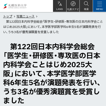
本
札
文
幌
札医大ナビ
サ
LANG
検索
MENU
イ
ト
へ
医
トップ
写真ニュース
内
第122回日本内科学会総会「医学生・研修医・専攻医の日本内科学会こと
メ
科
はじめ2025大阪」において、本学医学部医学科6年生5名が演題発表を行
ニ
大
い、うち3名が優秀演題賞を受賞しました
ュ
学
ー
第122回日本内科学会総会
へ
「医学生・研修医・専攻医の日本
内科学会ことはじめ2025大
阪」において、本学医学部医学
科6年生5名が演題発表を行い、
うち3名が優秀演題賞を受賞し
ました