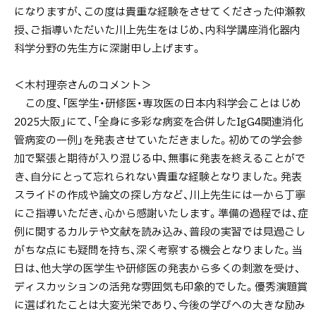
になりますが、この度は貴重な経験をさせてくださった仲瀬教
授、ご指導いただいた川上先生をはじめ、内科学講座消化器内
科学分野の先生方に深謝申し上げます。
＜木村理奈さんのコメント＞
この度、「医学生・研修医・専攻医の日本内科学会ことはじめ
2025大阪」にて、「全身に多彩な病変を合併したIgG4関連消化
管病変の一例」を発表させていただきました。初めての学会参
加で緊張と期待が入り混じる中、無事に発表を終えることがで
き、自分にとって忘れられない貴重な経験となりました。発表
スライドの作成や論文の探し方など、川上先生には一から丁寧
にご指導いただき、心から感謝いたします。準備の過程では、症
例に関するカルテや文献を読み込み、普段の実習では見過ごし
がちな点にも疑問を持ち、深く考察する機会となりました。当
日は、他大学の医学生や研修医の発表から多くの刺激を受け、
ディスカッションの活発な雰囲気も印象的でした。優秀演題賞
に選ばれたことは大変光栄であり、今後の学びへの大きな励み