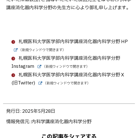
講座消化器内科学分野の先生方に心より御礼申し上げます。
札幌医科大学医学部内科学講座消化器内科学分野 HP
（新規ウィンドウで開きます）
外
札幌医科大学医学部内科学講座消化器内科学分野
部
サ
Instagram
（新規ウィンドウで開きます）
イ
外
札幌医科大学医学部内科学講座消化器内科学分野 X
ト
部
サ
(旧Twitter)
（新規ウィンドウで開きます）
イ
外
ト
部
サ
イ
ト
ト
発行日:
2025年5月28日
ッ
情報発信元
内科学講座消化器内科学分野
プ
に
この記事をシェアする