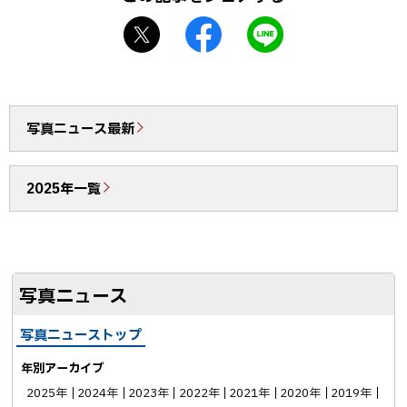
戻
X
f
L
る
シ
a
I
ェ
c
N
ア
e
E
b
で
写真ニュース最新
o
送
o
る
2025年一覧
k
シ
ェ
ア
写真ニュース
写真ニューストップ
年別アーカイブ
2025年
2024年
2023年
2022年
2021年
2020年
2019年