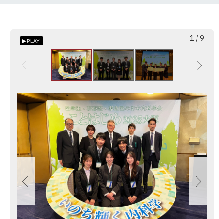
枚
総
1
/
9
PLAY
目
数
画
像
ス
ラ
イ
ド
集