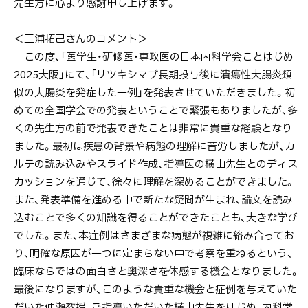
先生方に心より感謝申し上げます。
＜三浦拓己さんのコメント＞
この度、「医学生・研修医・専攻医の日本内科学会ことはじめ
2025大阪」にて、「リツキシマブ長期投与後に潰瘍性大腸炎類
似の大腸炎を発症した一例」を発表させていただきました。初
めての全国学会での発表ということで緊張もありましたが、多
くの先生方の前で発表できたことは非常に貴重な経験となり
ました。最初は疾患の背景や病態の理解に苦労しましたが、カ
ルテの読み込みやスライド作成、指導医の横山先生とのディス
カッションを通じて、徐々に理解を深めることができました。
また、発表準備を進める中で新たな疑問が生まれ、論文を読み
込むことで多くの知識を得ることができたことも、大きな学び
でした。また、本症例はさまざまな病態が複雑に絡み合ってお
り、明確な原因が一つに定まらない中で考察を重ねるという、
臨床ならではの面白さと奥深さを体感する機会となりました。
最後になりますが、このような貴重な機会と症例を与えていた
だいた仲瀬教授、ご指導いただいた横山先生をはじめ、内科学