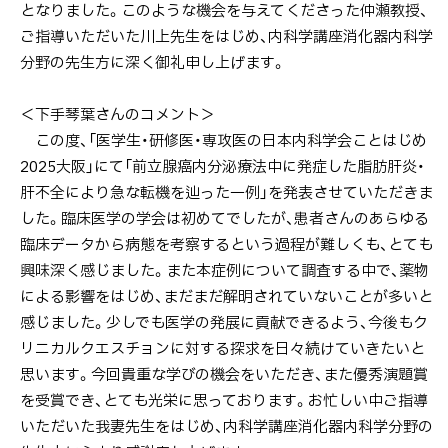
となりました。このような機会を与えてくださった仲瀬教授、
ご指導いただいた川上先生をはじめ、内科学講座消化器内科学
分野の先生方に深く御礼申し上げます。
＜下手琴葉さんのコメント＞
この度、「医学生・研修医・専攻医の日本内科学会ことはじめ
2025大阪」にて「前立腺癌内分泌療法中に発症した脂肪肝炎・
肝不全により急な転機を辿った一例」を発表させていただきま
した。臨床医学の学会は初めてでしたが、患者さんのあらゆる
臨床データから病態を考察するという過程が難しくも、とても
興味深く感じました。また本症例について調査する中で、薬物
による影響をはじめ、まだまだ解明されていないことが多いと
感じました。少しでも医学の発展に貢献できるよう、今後もク
リニカルクエスチョンに対する探求を日々続けていきたいと
思います。今回貴重な学びの機会をいただき、また優秀演題賞
を受賞でき、とても光栄に思っております。お忙しい中ご指導
いただいた我妻先生をはじめ、内科学講座消化器内科学分野の