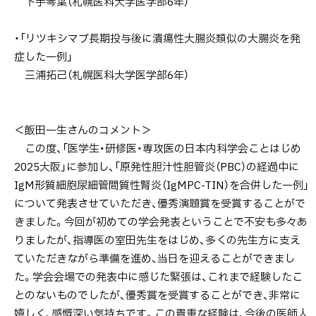
下手琴葉（札幌医科大学医学部6年）
・「リツキシマブ長期投与後に潰瘍性大腸炎類似の大腸炎を発
症した一例」
三浦拓己（札幌医科大学医学部6年）
＜飯田一生さんのコメント＞
この度、「医学生・研修医・専攻医の日本内科学会ことはじめ
2025大阪」に参加し、「原発性胆汁性胆管炎（PBC）の経過中に
IgM形質細胞尿細管間質性腎炎（IgMPC-TIN）を合併した一例」
について発表させていただき、優秀演題賞を受賞することがで
きました。今回が初めての学会発表ということで不安も多々あ
りましたが、指導医の室田先生をはじめ、多くの先生方に支え
ていただきながら準備を進め、当日を迎えることができまし
た。学会会場での発表中に感じた緊張は、これまで経験したこ
とのないものでしたが、優秀賞を受賞することができ、非常に
嬉しく、感慨深い気持ちです。この貴重な経験は、今後の医師人