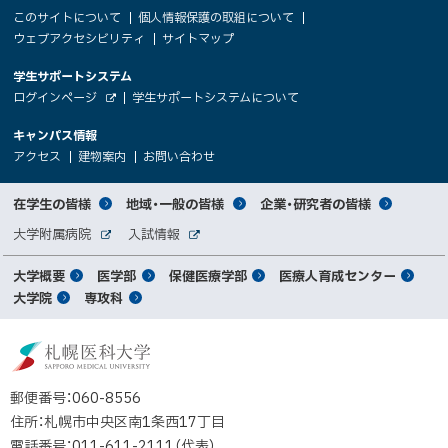
本
サ
このサイトについて
個人情報保護の取組について
文
ウェブアクセシビリティ
サイトマップ
イ
へ
大
学生サポートシステム
メ
ト
（
ログインページ
学生サポートシステムについて
ニ
学
新
情
外
部
規
ュ
キャンパス情報
関
サ
ウ
報
ー
イ
（
（
（
ィ
アクセス
建物案内
お問い合わせ
ト
新
新
新
係
ン
へ
規
規
規
ド
サ
ウ
ウ
ウ
者
ウ
対
在学生の皆様
地域・一般の皆様
企業・研究者の皆様
ィ
ィ
ィ
で
イ
象
ン
ン
ン
開
向
関
大学附属病院
入試情報
ド
ド
ド
き
外
外
者
連
ウ
ウ
ウ
ま
ト
け
部
部
メ
で
で
で
大学概要
医学部
保健医療学部
医療人育成センター
す
サ
サ
別
サ
開
開
開
）
イ
イ
マ
大学院
専攻科
イ
き
き
き
メ
ト
ト
イ
ま
ま
ま
ン
ッ
ニ
す
す
す
ト
北
）
）
）
メ
ュ
プ
海
ニ
ー
道
郵便番号：060-8556
ュ
公
住所：札幌市中央区南1条西17丁目
立
ー
電話番号：011-611-2111（代表）
大