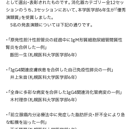
として選出・表彰されたものです。消化器カテゴリー全12セッ
ションのうち、3セッションにおいて、本学医学部6年生が「優秀
演題賞」を受賞しました。
5名の発表演題については下記の通りです。
・「原発性胆汁性胆管炎の経過中にIgM形質細胞尿細管間質性
腎炎を合併した一例」
飯田一生（札幌医科大学医学部6年）
・「IgG4関連皮膚疾患を合併した自己免疫性膵炎の一例」
井上朱音（札幌医科大学医学部6年）
・「全身に多彩な病変を合併したIgG4関連消化管病変の一例」
木村理奈（札幌医科大学医学部6年）
・「前立腺癌内分泌療法中に発症した脂肪肝炎・肝不全により急
な転機を辿った一例」