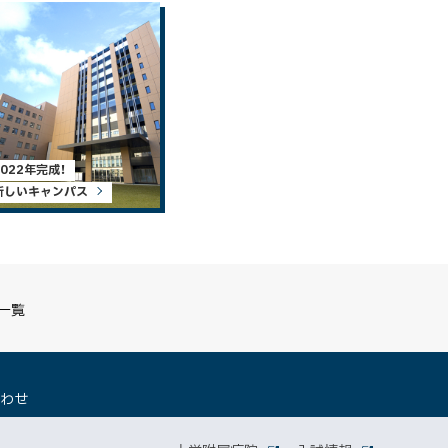
2022年完成！
新しいキャンパス
S一覧
（
合わせ
新
規
ウ