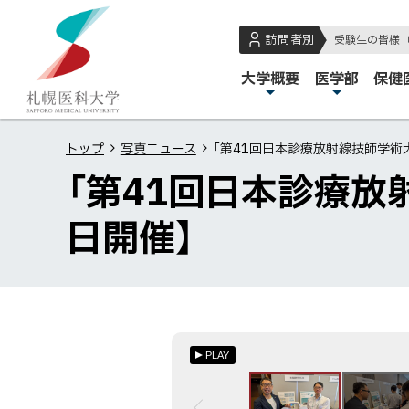
本
本
札
文
文
幌
訪問者別
受験生の皆様
へ
へ
医
メ
大学概要
医学部
保健
メ
戻
科
イ
ニ
る
大
ン
ュ
メ
学
トップ
写真ニュース
「第41回日本診療放射線技師学術大
メ
ー
ニ
「第41回日本診療放
ニ
へ
ュ
ュ
ー
日開催】
ー
へ
戻
る
ペ
ー
PLAY
ジ
の