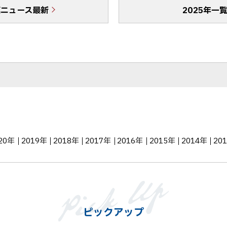
真ニュース最新
o
送
2025年一
o
る
k
シ
ェ
ア
20年
2019年
2018年
2017年
2016年
2015年
2014年
20
ピックアップ