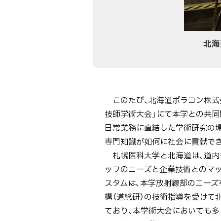
北海
ト
このたび、北海道ポラコン株式会社
ッ
技師学術大会」にて本学との共同開
プ
日常業務に直結した学術研究の場
に
専門知識が如何に社会に貢献で
戻
札幌医科大学と北海道は、道内も
る
ッフのニーズと企業技術とのマッ
スタムは、本学放射線部のニー
構（道総研）の技術指導を受けて
ており、本学術大会においても多