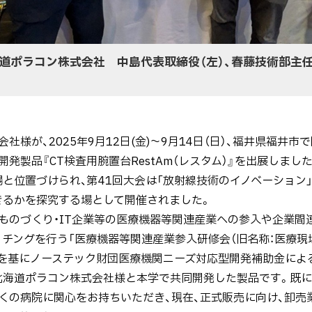
道ポラコン株式会社 中島代表取締役（左）、春藤技術部主任
様が、2025年9月12日(金)～9月14日（日）、福井県福井市
発製品『CT検査用腕置台RestAm（レスタム）』を出展しまし
と位置づけられ、第41回大会は「放射線技術のイノベーション
きるかを探究する場として開催されました。
のづくり・IT企業等の医療機器等関連産業への参入や企業間
チングを行う「医療機器等関連産業参入研修会（旧名称：医療現場
ズを基にノーステック財団医療機関ニーズ対応型開発補助金によ
北海道ポラコン株式会社様と本学で共同開発した製品です。既に
くの病院に関心をお持ちいただき、現在、正式販売に向け、卸売