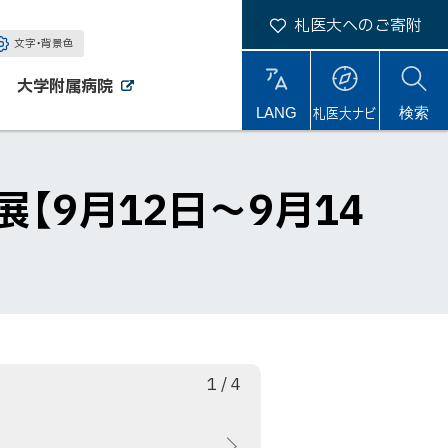
札医大へのご寄附
文字・背景色
大学附属病院
外
外
札医大ナビ
サ
LANG
検索
部
部
サ
サ
イ
イ
イ
ト
ト
ト
内
【9月12日～9月14
枚
総
1
/
4
目
数