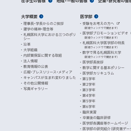
ト
サ
対
在学生の皆様
地域・一般の皆様
企業・研究者の皆
イ
ニ
ィ
ト
関
象
情
ュ
イ
ン
メ
大学概要
医学部
ド
係
者
ー
報
ト
ウ
理事長・学長からのご挨拶
受験をお考えの方へ
へ
イ
別
で
者
外
（新規ウィンドウで開きます）
建学の精神・理念等
部
マ
開
ン
メ
医学部プロモーションビデオ
サ
札幌医科大学における三つのポリ
き
向
イ
（新規ウィンドウで開きます）
シー
メ
ニ
ト
ッ
ま
札幌医科大学医学部の特長
沿革
す
け
（新規ウィンドウで開きます）
ニ
ュ
大学組織
数字で見る札幌医科大学
プ
）
内部質保証に関する取組
ュ
ー
（新規ウィンドウで開きます）
法人情報
医学部長挨拶
ー
教育情報の公表
教学に関する基本ポリシー
広報・プレスリリース・メディア
医学部カリキュラム
キャンパスが生まれ変わりました
第1学年
その他公開情報
第2学年
写真ギャラリー
第3学年
第4学年
第5学年
第6学年
臨床実習
卒業後の臨床研修
医学部各講座等ホームページ
医学部の研究紹介（研究者デー