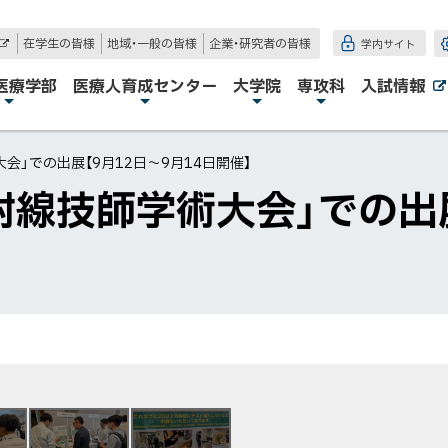
在学生の皆様
地域・一般の皆様
企業・研究者の皆様
学内サイト
外
部
サ
医療学部
医療人育成センター
大学院
専攻科
入試情報
イ
ト
会」での出展【9月12日～9月14日開催】
射線技師学術大会」での出展