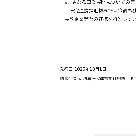
た、更なる事業展開についての
研究連携推進機構では今後も独
展や企業等との連携を推進して
ト
発行日:
2025年10月1日
ッ
情報発信元
附属研究連携推進機構
担
プ
に
戻
る