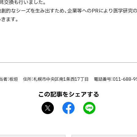
意見交換も行いました。
創的なシーズを生み出すため、企業等へのPRにより医学研究の
いきます。
当者：板垣
住所：札幌市中央区南1条西17丁目
電話番号：011-688-9
この記事をシェアする
X
f
L
シ
a
I
ェ
c
N
ア
e
E
b
で