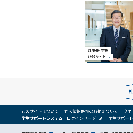
理事長・学長
特設サイト
本
サ
このサイトについて
個人情報保護の取組について
ウェ
文
（
大
学生サポートシステム
ログインページ
学生サポー
イ
へ
外
新
部
規
学
メ
サ
ウ