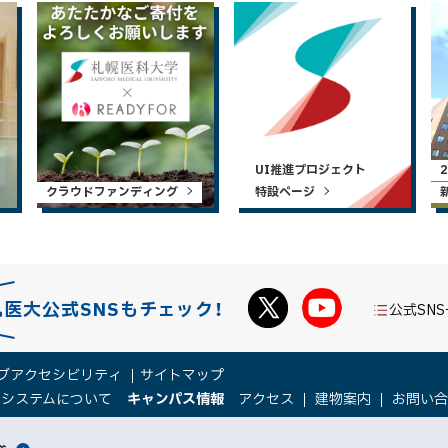
UI推進プロジェクト
クラウドファンディング
特設ページ
札医大公式SNSもチェック！
公式SN
ブアクセシビリティ
サイトマップ
（
（
トシステムについて
キャンパス情報
アクセス
建物案内
お問い
新
新
規
規
ウ
ウ