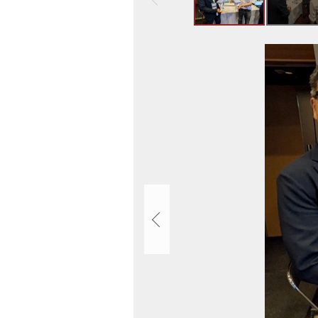
ト
ッ
プ
画
へ
像
戻
ス
る
ラ
イ
ド
集