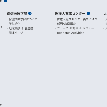
様
ィ
ィ
ン
ン
保健医療学部
医療人育成センター
ド
ド
大
ウ
ウ
保健医療学部について
医療人育成センター長あいさつ
で
で
学科紹介
部門・教員紹介
開
開
地域貢献・社会連携
ニュース・お知らせ・セミナー
外
き
き
関連ページ
Research Activities
部
ま
ま
サ
イ
す
す
ト
）
）
タ