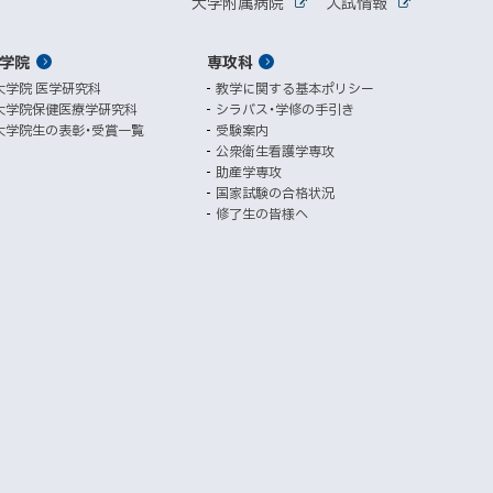
関
大学附属病院
入試情報
外
外
ィ
連
部
部
ン
サ
サ
学院
ド
専攻科
サ
イ
イ
ト
ト
ウ
大学院 医学研究科
教学に関する基本ポリシー
イ
で
大学院保健医療学研究科
シラバス・学修の手引き
開
ト
大学院生の表彰・受賞一覧
受験案内
き
公衆衛生看護学専攻
ま
助産学専攻
す
国家試験の合格状況
）
修了生の皆様へ