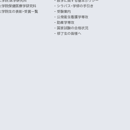
大学院 医学研究科
教学に関する基本ポリシー
イ
で
大学院保健医療学研究科
シラバス・学修の手引き
開
ト
大学院生の表彰・受賞一覧
受験案内
き
公衆衛生看護学専攻
ま
助産学専攻
す
国家試験の合格状況
）
修了生の皆様へ