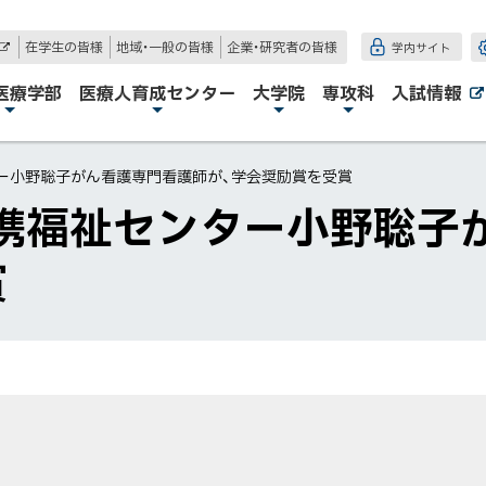
在学生の皆様
地域・一般の皆様
企業・研究者の皆様
学内サイト
外
部
サ
医療学部
医療人育成センター
大学院
専攻科
入試情報
イ
ト
ー小野聡子がん看護専門看護師が、学会奨励賞を受賞
携福祉センター小野聡子
賞