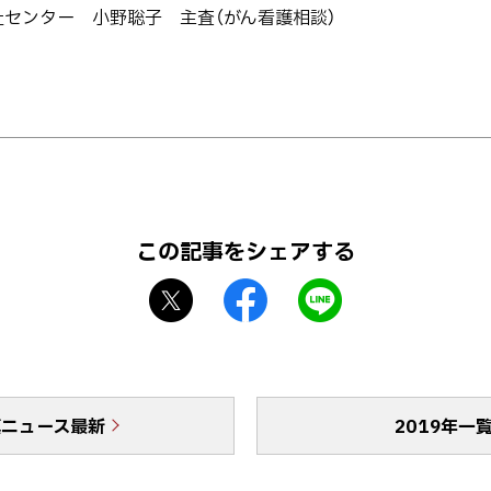
祉センター 小野聡子 主査（がん看護相談）
この記事をシェアする
X
f
L
シ
a
I
ェ
c
N
ア
e
E
b
で
真ニュース最新
o
送
2019年一
o
る
k