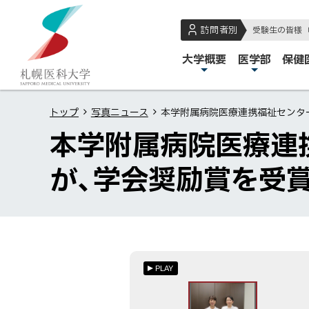
本
本
札
文
文
幌
訪問者別
受験生の皆様
へ
へ
医
メ
大学概要
医学部
保健
メ
戻
科
イ
ニ
る
大
ン
ュ
メ
学
トップ
写真ニュース
本学附属病院医療連携福祉センタ
メ
ー
ニ
本学附属病院医療連
ニ
へ
ュ
ュ
ー
が、学会奨励賞を受
ー
へ
戻
る
ペ
ー
PLAY
ジ
の