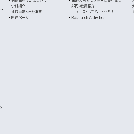
保健医療学部について
医療人育成センター長あいさつ
で
で
学科紹介
部門・教員紹介
開
開
地域貢献・社会連携
ニュース・お知らせ・セミナー
外
き
き
関連ページ
Research Activities
部
ま
ま
サ
イ
す
す
ト
）
）
タ