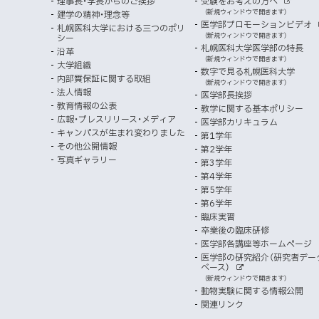
理事長・学長からのご挨拶
受験をお考えの方へ
へ
イ
別
で
者
外
（新規ウィンドウで開きます）
建学の精神・理念等
部
マ
開
ン
メ
医学部プロモーションビデオ
サ
札幌医科大学における三つのポリ
き
向
イ
（新規ウィンドウで開きます）
シー
メ
ニ
ト
ッ
ま
札幌医科大学医学部の特長
沿革
す
け
（新規ウィンドウで開きます）
ニ
ュ
大学組織
数字で見る札幌医科大学
プ
）
内部質保証に関する取組
ュ
ー
（新規ウィンドウで開きます）
法人情報
医学部長挨拶
ー
教育情報の公表
教学に関する基本ポリシー
広報・プレスリリース・メディア
医学部カリキュラム
キャンパスが生まれ変わりました
第1学年
その他公開情報
第2学年
写真ギャラリー
第3学年
第4学年
第5学年
第6学年
臨床実習
卒業後の臨床研修
医学部各講座等ホームページ
医学部の研究紹介（研究者デー
ベース）
外
（新規ウィンドウで開きます）
部
動物実験に関する情報公開
サ
イ
関連リンク
ト