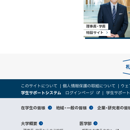
理事長・学長
特設サイト
本
サ
このサイトについて
個人情報保護の取組について
ウェ
文
（
大
学生サポートシステム
ログインページ
学生サポー
イ
へ
外
新
部
規
学
メ
サ
ト
サ
対
在学生の皆様
地域・一般の皆様
企業・研究者の皆
ウ
イ
ニ
ィ
ト
関
象
情
ュ
イ
ン
メ
大学概要
医学部
ド
係
者
ー
報
ト
ウ