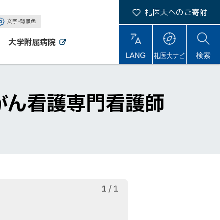
札医大へのご寄附
文字・背景色
大学附属病院
外
外
札医大ナビ
サ
LANG
検索
部
部
サ
サ
イ
イ
イ
ト
ト
ト
内
がん看護専門看護師
枚
総
1
/
1
目
数