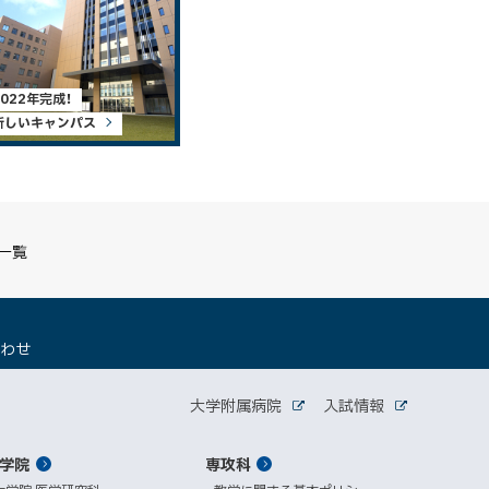
2022年完成！
新しいキャンパス
S一覧
（
合わせ
新
規
関
ウ
大学附属病院
入試情報
外
外
ィ
連
部
部
ン
サ
サ
学院
ド
専攻科
サ
イ
イ
ト
ト
ウ