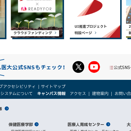
UI推進プロジェクト
クラウドファンディング
特設ページ
札医大公式SNSもチェック！
公式SN
ブアクセシビリティ
サイトマップ
（
（
トシステムについて
キャンパス情報
アクセス
建物案内
お問い
新
新
規
規
様
ウ
ウ
ィ
ィ
ン
ン
保健医療学部
医療人育成センター
ド
ド
大
ウ
ウ