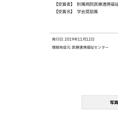
【受賞者】 附属病院医療連携福
【受賞名】 学会奨励賞
ト
発行日:
2019年11月12日
ッ
情報発信元
医療連携福祉センター
プ
に
戻
る
写