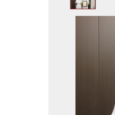
ト
ッ
プ
画
へ
像
戻
ス
る
ラ
イ
ド
集