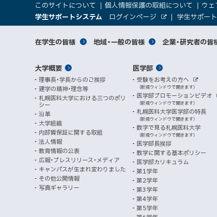
サ
このサイトについて
個人情報保護の取組について
ウェ
文
（
大
学生サポートシステム
ログインページ
学生サポー
イ
へ
外
新
部
規
学
メ
サ
ト
サ
対
在学生の皆様
地域・一般の皆様
企業・研究者の皆
ウ
イ
ニ
ィ
ト
関
象
情
ュ
イ
ン
メ
大学概要
医学部
ド
係
者
ー
報
ト
ウ
理事長・学長からのご挨拶
受験をお考えの方へ
へ
イ
別
で
者
外
（新規ウィンドウで開きます）
建学の精神・理念等
部
マ
開
ン
メ
医学部プロモーションビデオ
サ
札幌医科大学における三つのポリ
き
向
イ
（新規ウィンドウで開きます）
シー
メ
ニ
ト
ッ
ま
札幌医科大学医学部の特長
沿革
す
け
（新規ウィンドウで開きます）
ニ
ュ
大学組織
数字で見る札幌医科大学
プ
）
内部質保証に関する取組
ュ
ー
（新規ウィンドウで開きます）
法人情報
医学部長挨拶
ー
教育情報の公表
教学に関する基本ポリシー
広報・プレスリリース・メディア
医学部カリキュラム
キャンパスが生まれ変わりました
第1学年
その他公開情報
第2学年
写真ギャラリー
第3学年
第4学年
第5学年
第6学年