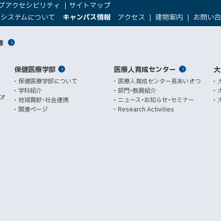
ブアクセシビリティ
サイトマップ
（
（
トシステムについて
キャンパス情報
アクセス
建物案内
お問い
新
新
規
規
様
ウ
ウ
ィ
ィ
ン
ン
保健医療学部
医療人育成センター
ド
ド
大
ウ
ウ
保健医療学部について
医療人育成センター長あいさつ
で
で
学科紹介
部門・教員紹介
開
開
地域貢献・社会連携
ニュース・お知らせ・セミナー
外
き
き
関連ページ
Research Activities
部
ま
ま
サ
イ
す
す
ト
）
）