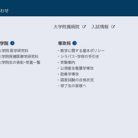
（
合わせ
新
規
関
ウ
大学附属病院
入試情報
外
外
ィ
連
部
部
ン
サ
サ
学院
ド
専攻科
サ
イ
イ
ト
ト
ウ
大学院 医学研究科
教学に関する基本ポリシー
イ
で
大学院保健医療学研究科
シラバス・学修の手引き
開
ト
大学院生の表彰・受賞一覧
受験案内
き
公衆衛生看護学専攻
ま
助産学専攻
す
国家試験の合格状況
）
修了生の皆様へ