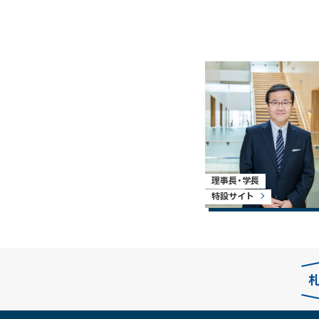
理事長・学長
特設サイト
本