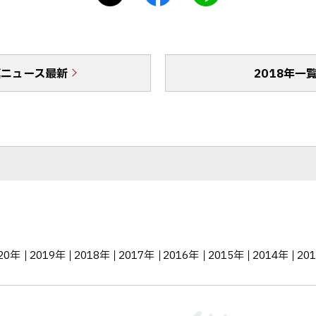
シ
a
I
ェ
c
N
ア
e
E
b
で
真ニュース最新
o
送
2018年一
o
る
k
シ
ェ
ア
20年
2019年
2018年
2017年
2016年
2015年
2014年
20