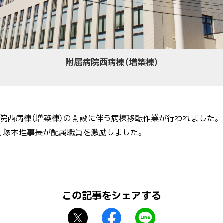
附属病院西病棟（増築棟）
属病院西病棟（増築棟）の開設に伴う病棟移転作業が行われました。
、塚本理事長が配属職員を激励しました。
この記事をシェアする
X
f
L