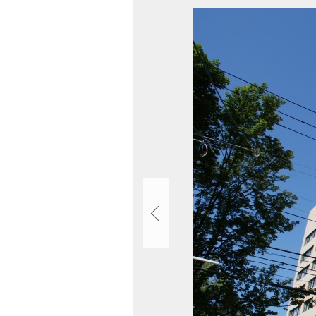
ト
画
ッ
像
プ
ス
へ
ラ
戻
イ
る
ド
集