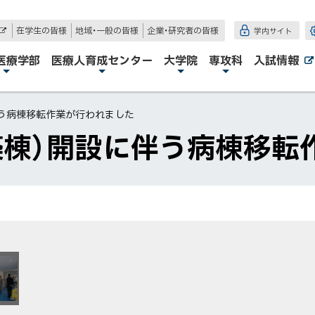
在学生の皆様
地域・一般の皆様
企業・研究者の皆様
学内サイト
外
部
サ
医療学部
医療人育成センター
大学院
専攻科
入試情報
イ
ト
伴う病棟移転作業が行われました
築棟）開設に伴う病棟移転