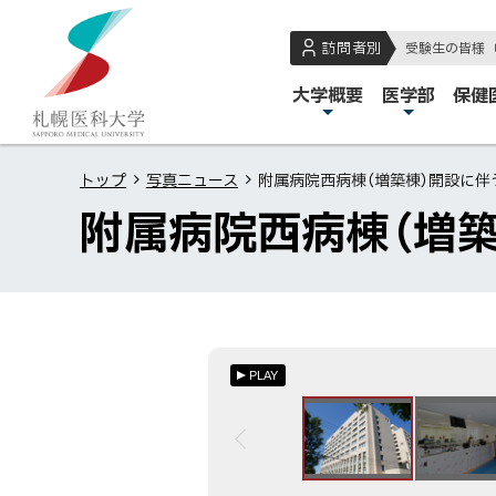
本
本
札
文
文
幌
訪問者別
受験生の皆様
へ
へ
医
メ
大学概要
医学部
保健
メ
戻
科
イ
ニ
る
大
ン
ュ
メ
学
トップ
写真ニュース
附属病院西病棟（増築棟）開設に
メ
ー
ニ
附属病院西病棟（増
ニ
へ
ュ
ュ
ー
ー
へ
戻
る
PLAY
ペ
ー
ジ
の