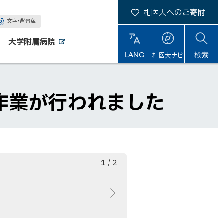
札医大へのご寄附
文字・背景色
大学附属病院
外
外
札医大ナビ
サ
LANG
検索
部
部
サ
サ
イ
イ
イ
ト
ト
ト
内
作業が行われました
枚
総
1
/
2
目
数