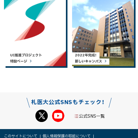
UI推進プロジェクト
2022年完成！
特設ページ
新しいキャンパス
札医大公式SNSもチェック！
公式SNS一覧
本
サ
このサイトについて
個人情報保護の取組について