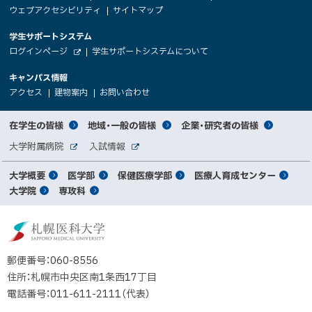
文
ウェブアクセシビリティ
サイトマップ
イ
へ
大
学生サポートシステム
メ
ト
（
ログインページ
学生サポートシステムについて
ニ
学
新
情
外
部
規
ュ
キャンパス情報
関
サ
ウ
報
ー
イ
（
（
（
ィ
アクセス
建物案内
お問い合わせ
ト
新
新
新
係
ン
へ
規
規
規
ド
サ
ウ
ウ
ウ
者
ウ
対
在学生の皆様
地域・一般の皆様
企業・研究者の皆様
ィ
ィ
ィ
で
イ
象
ン
ン
ン
開
向
関
大学附属病院
入試情報
ド
ド
ド
き
外
外
者
連
ウ
ウ
ウ
ま
ト
け
部
部
メ
で
で
で
大学概要
医学部
保健医療学部
医療人育成センター
す
サ
サ
別
サ
開
開
開
）
イ
イ
マ
大学院
専攻科
イ
き
き
き
メ
ト
ト
イ
ま
ま
ま
ン
ッ
ニ
す
す
す
ト
北
）
）
）
メ
ュ
プ
海
ニ
ー
道
郵便番号：060-8556
ュ
公
住所：札幌市中央区南1条西17丁目
立
ー
電話番号：011-611-2111（代表）
大
学