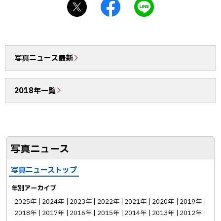
X
f
L
戻
シ
a
I
る
ェ
c
N
ア
e
E
b
で
写真ニュース最新
o
送
o
る
2018年一覧
k
シ
ェ
ア
写真ニュース
写真ニューストップ
年別アーカイブ
2025年
2024年
2023年
2022年
2021年
2020年
2019年
2018年
2017年
2016年
2015年
2014年
2013年
2012年