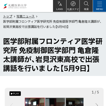
本
札
文
幌
札医大ナビ
サ
LANG
検索
MENU
イ
ト
へ
医
トップ
写真ニュース
内
医学部附属フロンティア医学研究所 免疫制御医学部門 亀倉隆太講師が、
メ
科
岩見沢東高校で出張講話を行いました【5月9日】
ニ
大
ュ
学
医学部附属フロンティア医学研
ー
究所 免疫制御医学部門 亀倉隆
へ
太講師が、岩見沢東高校で出張
講話を行いました【5月9日】
枚
総
1
/
5
PLAY
目
数