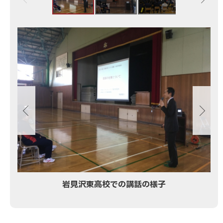
画
像
ス
ラ
イ
ド
集
岩見沢東高校での講話の様子