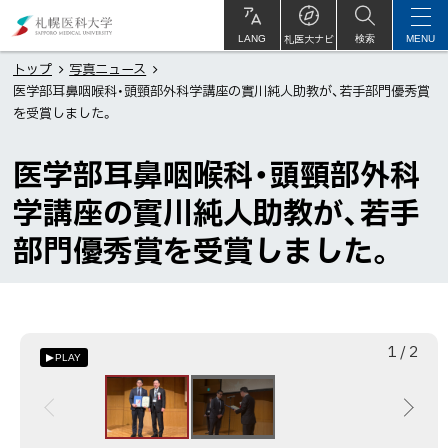
本
札
文
幌
札医大ナビ
サ
LANG
検索
MENU
イ
ト
へ
医
トップ
写真ニュース
内
医学部耳鼻咽喉科・頭頸部外科学講座の實川純人助教が、若手部門優秀賞
メ
科
を受賞しました。
ニ
大
ュ
学
医学部耳鼻咽喉科・頭頸部外科
ー
学講座の實川純人助教が、若手
へ
部門優秀賞を受賞しました。
枚
総
1
/
2
PLAY
目
数