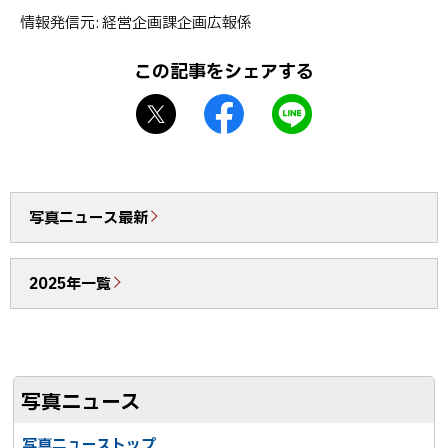
ッ
情報発信元
経営企画課企画広報係
プ
に
この記事をシェアする
戻
X
f
L
る
シ
a
I
ェ
c
N
ア
e
E
b
で
写真ニュース最新
o
送
o
る
2025年一覧
k
シ
ェ
ア
写真ニュース
写真ニューストップ