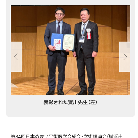
画
像
ス
ラ
イ
ド
集
表彰された實川先生（左）
第84回日本めまい平衡医学会総会・学術講演会（横浜市