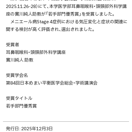
2025.11.26-28）にて、本学医学部耳鼻咽喉科・頭頸部外科学講
座の實川純人助教が「若手部門優秀賞」を受賞しました。
メニエール病Stage 4症例における気圧変化と症状の関連に
関する検討が高く評価され、選出されました。
受賞者
耳鼻咽喉科・頭頸部外科学講座
實川純人 助教
受賞学会名
第84回日本めまい平衡医学会総会・学術講演会
受賞タイトル
若手部門優秀賞
ト
発行日:
2025年12月3日