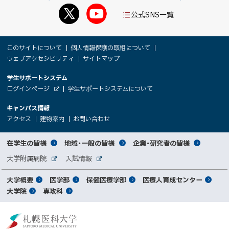
公式SNS一覧
本
サ
このサイトについて
個人情報保護の取組について
文
ウェブアクセシビリティ
サイトマップ
イ
へ
大
学生サポートシステム
メ
ト
（
ログインページ
学生サポートシステムについて
ニ
学
新
情
外
部
規
ュ
キャンパス情報
関
サ
ウ
報
ー
イ
（
（
（
ィ
アクセス
建物案内
お問い合わせ
ト
新
新
新
係
ン
へ
規
規
規
ド
サ
ウ
ウ
ウ
者
ウ
対
在学生の皆様
地域・一般の皆様
企業・研究者の皆様
ィ
ィ
ィ
で
イ
象
ン
ン
ン
開
向
関
大学附属病院
入試情報
ド
ド
ド
き
外
外
者
連
ウ
ウ
ウ
ま
ト
け
部
部
メ
で
で
で
大学概要
医学部
保健医療学部
医療人育成センター
す
サ
サ
別
サ
開
開
開
）
イ
イ
マ
大学院
専攻科
イ
き
き
き
メ
ト
ト
イ
ま
ま
ま
ン
ッ
ニ
す
す
す
ト
北
）
）
）
メ
ュ
プ
海