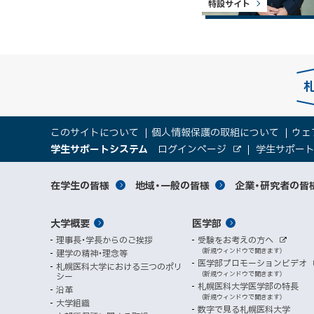
特設サイト
本
サ
このサイトについて
個人情報保護の取組について
ウェ
文
（
大
学生サポートシステム
ログインページ
学生サポー
イ
へ
外
新
部
規
学
メ
サ
ト
サ
対
在学生の皆様
地域・一般の皆様
企業・研究者の皆
ウ
イ
ニ
ィ
ト
関
象
情
ュ
イ
ン
メ
大学概要
医学部
ド
係
者
ー
報
ト
ウ
理事長・学長からのご挨拶
受験をお考えの方へ
へ
イ
別
で
者
外
（新規ウィンドウで開きます）
建学の精神・理念等
部
マ
開
ン
メ
医学部プロモーションビデオ
サ
札幌医科大学における三つのポリ
き
向
イ
（新規ウィンドウで開きます）
シー
メ
ニ
ト
ッ
ま
札幌医科大学医学部の特長
沿革
す
け
（新規ウィンドウで開きます）
ニ
ュ
大学組織
数字で見る札幌医科大学
）