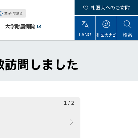
札医大へのご寄附
文字・背景色
大学附属病院
外
外
札医大ナビ
サ
LANG
検索
部
部
サ
サ
イ
イ
イ
ト
ト
ト
内
敬訪問しました
枚
総
1
/
2
目
数