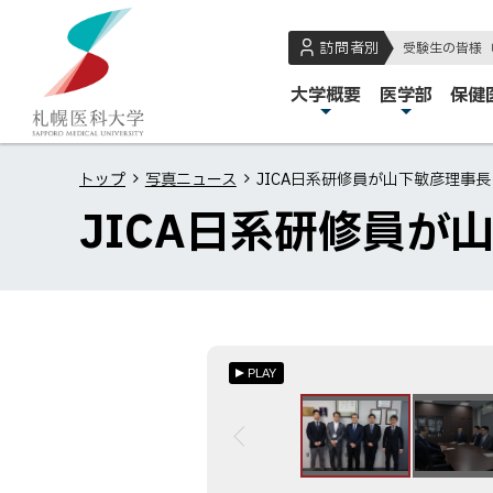
本
本
札
文
文
幌
訪問者別
受験生の皆様
へ
へ
医
メ
大学概要
医学部
保健
メ
戻
科
イ
ニ
る
大
ン
ュ
メ
学
トップ
写真ニュース
JICA日系研修員が山下敏彦理事
メ
ー
ニ
JICA日系研修員が
ニ
へ
ュ
ュ
ー
ー
へ
戻
る
PLAY
ペ
ー
ジ
の