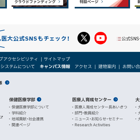
クラウドファンディング
特設ページ
札医大公式SNSもチェック！
公式SN
ブアクセシビリティ
サイトマップ
（
（
トシステムについて
キャンパス情報
アクセス
建物案内
お問い
新
新
規
規
様
ウ
ウ
ィ
ィ
ン
ン
保健医療学部
医療人育成センター
ド
ド
大
ウ
ウ
保健医療学部について
医療人育成センター長あいさつ
で
で
学科紹介
部門・教員紹介
開
開
地域貢献・社会連携
ニュース・お知らせ・セミナー
外
き
き
関連ページ
Research Activities
部
ま
ま
サ
イ
す
す
ト
）
）