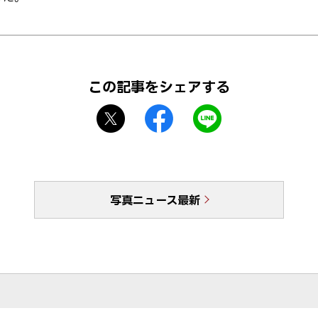
この記事をシェアする
X
f
L
シ
a
I
ェ
c
N
ア
e
E
b
で
写真ニュース最新
o
送
o
る
k
シ
ェ
ア