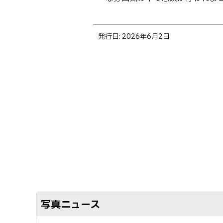
ト
発行日:
2026年6月2日
ッ
プ
に
戻
る
写真ニュース