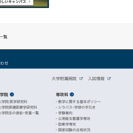
新しいキャンパス
S一覧
（
合わせ
新
規
関
ウ
大学附属病院
入試情報
外
外
ィ
連
部
部
ン
サ
サ
学院
ド
専攻科
サ
イ
イ
ト
ト
ウ
大学院 医学研究科
教学に関する基本ポリシー
イ
で
大学院保健医療学研究科
シラバス・学修の手引き
開
ト
大学院生の表彰・受賞一覧
受験案内
き
公衆衛生看護学専攻
ま
助産学専攻
す
国家試験の合格状況
）