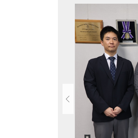
ト
画
ッ
像
プ
ス
へ
ラ
戻
イ
る
ド
集