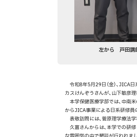
左から 戸田講
ト
令和8年5月29日（金）、JI
ッ
カスけんぞうさんが、山下敏彦
プ
本学保健医療学部では、中南米の
に
からJICA事業による日系研修
戻
表敬訪問には、菅原理学療法学
る
久富さんからは、本学での研修
な雰囲気の中で懇談が行われま