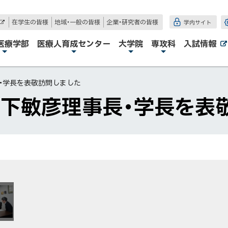
在学生の皆様
地域・一般の皆様
企業・研究者の皆様
学内サイト
外
部
サ
医療学部
医療人育成センター
大学院
専攻科
入試情報
イ
ト
長・学長を表敬訪問しました
山下敏彦理事長・学長を表