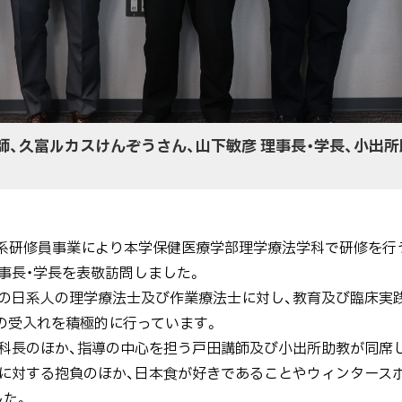
師、久富ルカスけんぞうさん、山下敏彦 理事長・学長、小出所
CA日系研修員事業により本学保健医療学部理学療法学科で研修を
理事長・学長を表敬訪問しました。
日系人の理学療法士及び作業療法士に対し、教育及び臨床実践
員の受入れを積極的に行っています。
科長のほか、指導の中心を担う戸田講師及び小出所助教が同席
に対する抱負のほか、日本食が好きであることやウィンタースポ
した。