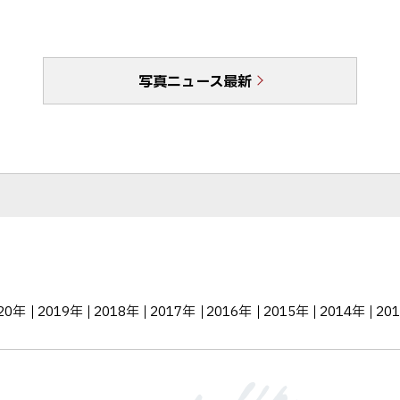
ェ
c
N
ア
e
E
b
で
写真ニュース最新
o
送
o
る
k
シ
ェ
ア
20年
2019年
2018年
2017年
2016年
2015年
2014年
20