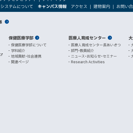
（
（
トシステムについて
キャンパス情報
アクセス
建物案内
お問い
新
新
規
規
様
ウ
ウ
ィ
ィ
ン
ン
保健医療学部
医療人育成センター
ド
ド
大
ウ
ウ
保健医療学部について
医療人育成センター長あいさつ
で
で
学科紹介
部門・教員紹介
開
開
地域貢献・社会連携
ニュース・お知らせ・セミナー
外
き
き
関連ページ
Research Activities
部
ま
ま
サ
イ
す
す
ト
）
）