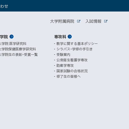
（
合わせ
新
規
関
ウ
大学附属病院
入試情報
外
外
ィ
連
部
部
ン
サ
サ
学院
ド
専攻科
サ
イ
イ
ト
ト
ウ
大学院 医学研究科
教学に関する基本ポリシー
イ
で
大学院保健医療学研究科
シラバス・学修の手引き
開
ト
大学院生の表彰・受賞一覧
受験案内
き
公衆衛生看護学専攻
ま
助産学専攻
す
国家試験の合格状況
）
修了生の皆様へ