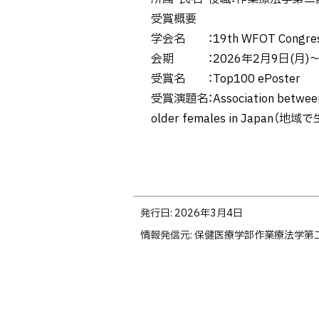
受賞概要
学会名 ：19th WFOT Congres
会期 ：2026年2月9日(月)～
受賞名 ：Top100 ePoster
受賞演題名：Association between 
older females in J
ト
発行日:
2026年3月4日
ッ
情報発信元
保健医療学部作業療法学第
プ
に
戻
る