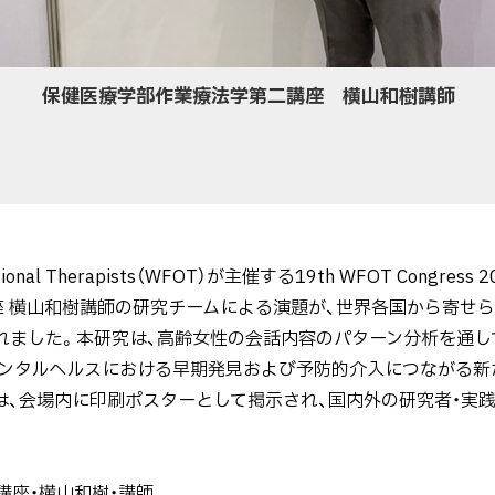
保健医療学部作業療法学第二講座 横山和樹講師
upational Therapists（WFOT）が主催する19th WFOT Cong
 横山和樹講師の研究チームによる演題が、世界各国から寄せられ
erに選出されました。本研究は、高齢女性の会話内容のパターン分析
ンタルヘルスにおける早期発見および予防的介入につながる新た
れた演題は、会場内に印刷ポスターとして掲示され、国内外の研究者・
講座・横山和樹・講師