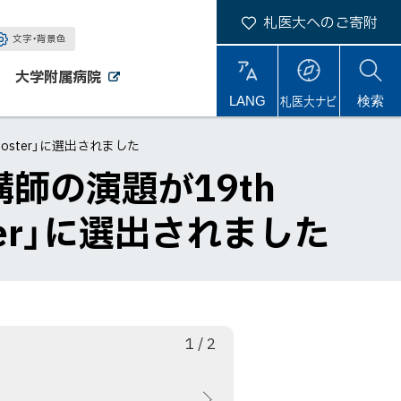
札医大へのご寄附
文字・背景色
大学附属病院
外
外
札医大ナビ
サ
LANG
検索
部
部
サ
サ
イ
イ
イ
ト
Poster」に選出されました
ト
ト
内
師の演題が19th
Poster」に選出されました
枚
総
1
/
2
目
数