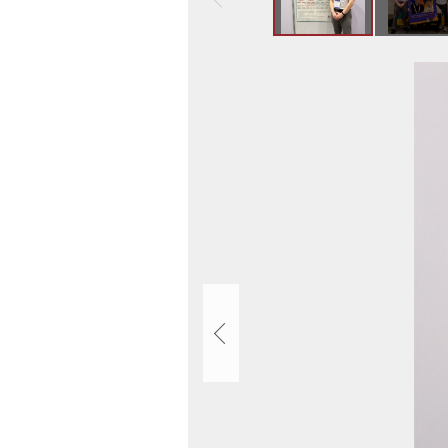
ト
ッ
プ
画
へ
像
戻
ス
る
ラ
イ
ド
集