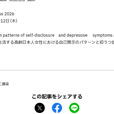
s 2026
12日（木）
patterns of self-disclosure and depressive symptoms
apan（地域で生活する高齢日本人女性における自己開示のパターンと抑う
二講座
この記事をシェアする
X
f
L
シ
a
I