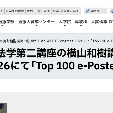
在学生の皆様
地域・一般の皆様
企業・研究者の皆様
学内サイト
外
部
サ
医療学部
医療人育成センター
大学院
専攻科
入試情報
イ
ト
講師の演題が19th WFOT Congress 2026にて「Top 100 e-
法学第二講座の横山和樹講
2026にて「Top 100 e-