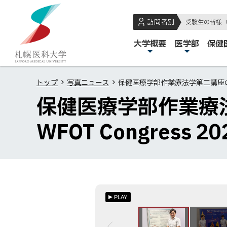
本
本
札
文
文
幌
訪問者別
受験生の皆様
へ
へ
医
メ
大学概要
医学部
保健
メ
戻
科
イ
ニ
る
大
ン
ュ
メ
学
トップ
写真ニュース
保健医療学部作業療法学第二講座の横山和樹
メ
ー
ニ
保健医療学部作業療
ニ
へ
ュ
ュ
ー
WFOT Congress 
ー
へ
戻
る
ペ
ー
PLAY
ジ
の