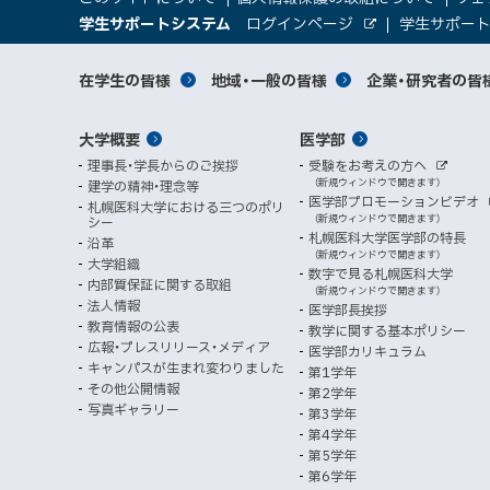
サ
文
（
大
学生サポートシステム
ログインページ
学生サポー
イ
へ
外
新
部
規
学
メ
サ
ト
サ
対
在学生の皆様
地域・一般の皆様
企業・研究者の皆
ウ
イ
ニ
ィ
ト
関
象
情
ュ
イ
ン
メ
大学概要
医学部
ド
係
者
ー
報
ト
ウ
理事長・学長からのご挨拶
受験をお考えの方へ
へ
イ
別
で
者
外
（新規ウィンドウで開きます）
建学の精神・理念等
部
マ
開
ン
メ
医学部プロモーションビデオ
サ
札幌医科大学における三つのポリ
き
向
イ
（新規ウィンドウで開きます）
シー
メ
ニ
ト
ッ
ま
札幌医科大学医学部の特長
沿革
す
け
（新規ウィンドウで開きます）
ニ
ュ
大学組織
数字で見る札幌医科大学
プ
）
内部質保証に関する取組
ュ
ー
（新規ウィンドウで開きます）
法人情報
医学部長挨拶
ー
教育情報の公表
教学に関する基本ポリシー
広報・プレスリリース・メディア
医学部カリキュラム
キャンパスが生まれ変わりました
第1学年
その他公開情報
第2学年
写真ギャラリー
第3学年
第4学年
第5学年
第6学年