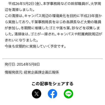
し
平成26年5月2日（金）、本学事務局などの幹部職員が、大学周
ま
辺を清掃しました。
し
この清掃は、キャンパス周辺の環境美化を目的に平成23年度か
た
ら実施しており、千葉事務局長をはじめ各課長など大勢の職員
【5
が参加し、冬期間に堆積したゴミや落ち葉、砂などを収集しま
月
した。清掃後は、ゴミが一掃され、キャンパスや附属病院周辺が
2
きれいになりました。
日
今後も定期的に実施していく予定です。
実
施】
ト
発行日:
2014年5月8日
ッ
情報発信元
経営企画課企画広報係
プ
に
この記事をシェアする
戻
X
f
L
る
シ
a
I
ェ
c
N