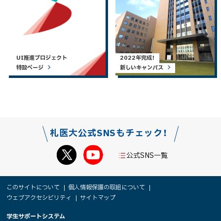
UI推進プロジェクト
2022年完成！
特設ページ
新しいキャンパス
札医大公式SNSもチェック！
公式SNS一覧
本
サ
このサイトについて
個人情報保護の取組について
文
ウェブアクセシビリティ
サイトマップ
イ
へ
大
学生サポートシステム
メ
ト