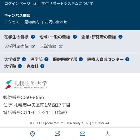
（
ログインページ
学生サポートシステムについて
ニ
学
新
情
外
部
規
ュ
キャンパス情報
関
サ
ウ
報
ー
イ
（
（
（
ィ
アクセス
建物案内
お問い合わせ
ト
新
新
新
係
ン
へ
規
規
規
ド
サ
ウ
ウ
ウ
者
ウ
対
在学生の皆様
地域・一般の皆様
企業・研究者の皆様
ィ
ィ
ィ
で
イ
象
ン
ン
ン
開
向
関
大学附属病院
入試情報
ド
ド
ド
き
外
外
者
連
ウ
ウ
ウ
ま
ト
け
部
部
メ
で
で
で
大学概要
医学部
保健医療学部
医療人育成センター
す
サ
サ
別
サ
開
開
開
）
イ
イ
マ
大学院
専攻科
イ
き
き
き
メ
ト
ト
イ
ま
ま
ま
ン
ッ
ニ
す
す
す
ト
北
）
）
）
メ
ュ
プ
海
ニ
ー
道
郵便番号：060-8556
ュ
公
住所：札幌市中央区南1条西17丁目
立
ー
電話番号：011-611-2111（代表）
大
学
© 2011 Sapporo Medical University All Rights Reserved.
法
人
札