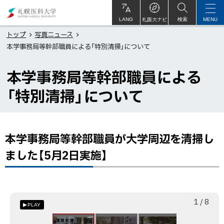
本
札
文
幌
札医大ナビ
サ
LANG
検索
MENU
イ
ト
へ
医
トップ
写真ニュース
内
本学事務局等幹部職員による「特別清掃」について
メ
科
ニ
大
本学事務局等幹部職員による
ュ
学
ー
「特別清掃」について
へ
本学事務局等幹部職員が大学周辺を清掃し
ペ
ー
ました【5月2日実施】
ジ
内
目
次
枚
総
1
/
8
PLAY
目
数
本