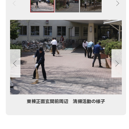
学
事
務
画
局
像
等
ス
幹
ラ
部
イ
職
ド
員
集
が
大
学
周
辺
東棟正面玄関前周辺 清掃活動の様子
を
清
掃