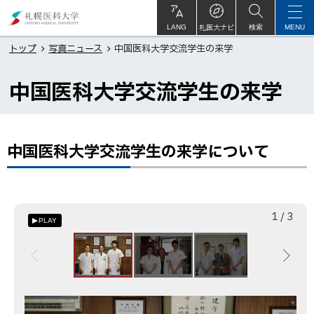
本
札
文
幌
札医大ナビ
サ
LANG
検索
MENU
イ
ト
へ
医
トップ
写真ニュース
中国医科大学交流学生の来学
内
メ
科
中国医科大学交流学生の来学
ニ
大
ュ
学
ー
へ
中国医科大学交流学生の来学について
ペ
ー
ジ
内
枚
総
1
/
3
目
PLAY
目
数
次
中
国
医
画