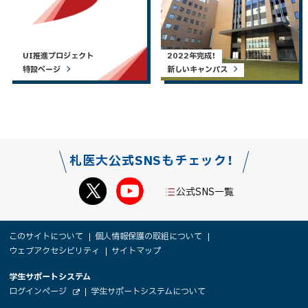
UI推進プロジェクト
2022年完成！
特設ページ
新しいキャンパス
札医大公式SNSもチェック！
公式SNS一覧
本
サ
このサイトについて
個人情報保護の取組について
文
ウェブアクセシビリティ
サイトマップ
イ
へ
大
学生サポートシステム
メ
ト
（
ログインページ
学生サポートシステムについて
ニ
学
新
情
外