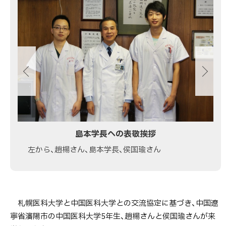
科
像
大
ス
学
ラ
交
イ
流
ド
学
集
生
の
来
学
に
島本学長への表敬挨拶
つ
左から、趙楊さん、島本学長、侯国瑜さん
い
て
札幌医科大学と中国医科大学との交流協定に基づき、中国遼
寧省瀋陽市の中国医科大学5年生、趙楊さんと侯国瑜さんが来