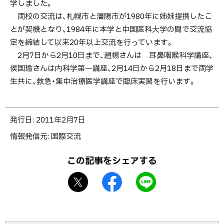
学しました。
両校の交流は、札幌市と瀋陽市が1980年に姉妹提携したこ
とが契機となり、1984年に本学と中国医科大学の間で交流協
定を締結して以来20年以上交流を行っています。
2月7日から2月10日まで、趙楊さんは 耳鼻咽喉科学講座、
侯国瑜さんは内科学第一講座、2月14日から2月18日まで両学
生共に、救急・集中治療医学講座で臨床実習を行います。
ト
発行日:
2011年2月7日
ッ
情報発信元
国際交流
プ
に
この記事をシェアする
戻
X
f
L
る
シ
a
I
ェ
c
N
ア
e
E