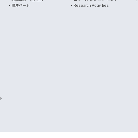
外
き
き
関連ページ
Research Activities
部
ま
ま
サ
イ
す
す
ト
）
）
タ