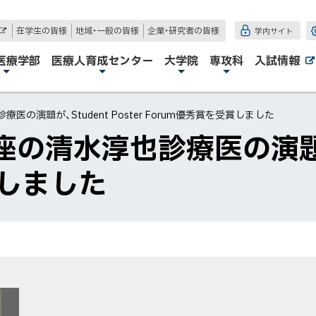
在学生の皆様
地域・一般の皆様
企業・研究者の皆様
学内サイト
外
部
サ
医療学部
医療人育成センター
大学院
専攻科
入試情報
イ
ト
の演題が、Student Poster Forum優秀賞を受賞しました
清水淳也診療医の演題が、St
賞しました