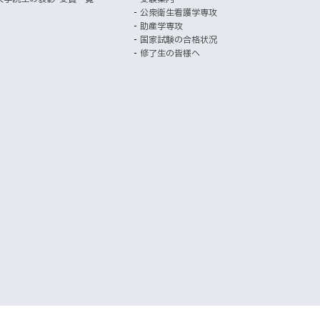
き
公衆衛生看護学専攻
ま
助産学専攻
す
国家試験の合格状況
）
修了生の皆様へ