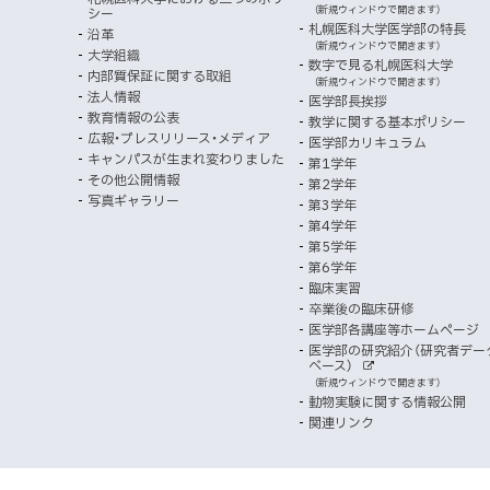
き
向
イ
（新規ウィンドウで開きます）
シー
メ
ニ
ト
ッ
ま
札幌医科大学医学部の特長
沿革
す
け
（新規ウィンドウで開きます）
ニ
ュ
大学組織
数字で見る札幌医科大学
プ
）
内部質保証に関する取組
ュ
ー
（新規ウィンドウで開きます）
法人情報
医学部長挨拶
ー
教育情報の公表
教学に関する基本ポリシー
広報・プレスリリース・メディア
医学部カリキュラム
キャンパスが生まれ変わりました
第1学年
その他公開情報
第2学年
写真ギャラリー
第3学年
第4学年
第5学年
第6学年
臨床実習
卒業後の臨床研修
医学部各講座等ホームページ
医学部の研究紹介（研究者デー
ベース）
外
（新規ウィンドウで開きます）
部
動物実験に関する情報公開
サ
イ
関連リンク
ト