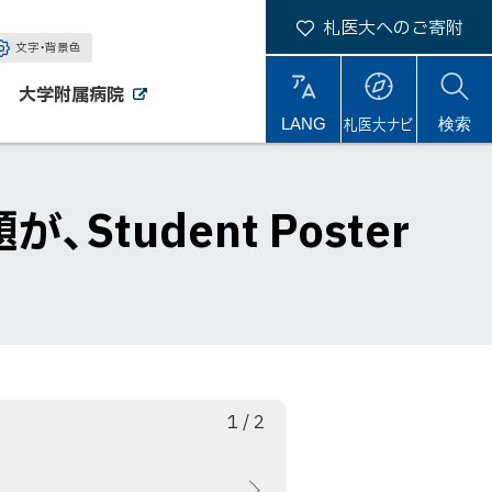
札医大へのご寄附
文字・背景色
大学附属病院
外
外
札医大ナビ
サ
LANG
検索
部
部
サ
サ
イ
イ
イ
ト
ト
ト
内
udent Poster
枚
総
1
/
2
目
数