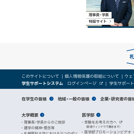
理事長・学長
特設サイト
本
サ
このサイトについて
個人情報保護の取組について
ウェ
文
（
大
学生サポートシステム
ログインページ
学生サポー
イ
へ
外
新
部
規
学
メ
サ
ト
サ
対
在学生の皆様
地域・一般の皆様
企業・研究者の皆
ウ
イ
ニ
ィ
ト
関
象
情
ュ
イ
ン
メ
大学概要
医学部
ド
係
者
ー
報
ト
ウ
理事長・学長からのご挨拶
受験をお考えの方へ
へ
イ
別
で
者
外
（新規ウィンドウで開きます）
建学の精神・理念等
部
マ
開
ン
メ
医学部プロモーションビデオ
サ
札幌医科大学における三つのポリ