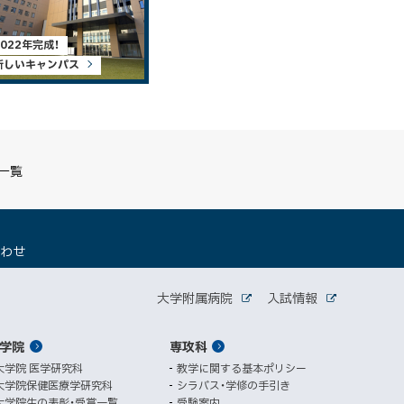
2022年完成！
新しいキャンパス
S一覧
（
合わせ
新
規
関
ウ
大学附属病院
入試情報
外
外
ィ
連
部
部
ン
サ
サ
学院
ド
専攻科
サ
イ
イ
ト
ト
ウ
大学院 医学研究科
教学に関する基本ポリシー
イ
で
大学院保健医療学研究科
シラバス・学修の手引き
開
ト
大学院生の表彰・受賞一覧
受験案内