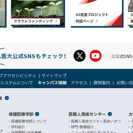
UI推進プロジェクト
クラウドファンディング
特設ページ
札医大公式SNSもチェック！
公式SN
ブアクセシビリティ
サイトマップ
（
（
トシステムについて
キャンパス情報
アクセス
建物案内
お問い
新
新
規
規
様
ウ
ウ
ィ
ィ
ン
ン
保健医療学部
医療人育成センター
ド
ド
大
ウ
ウ
保健医療学部について
医療人育成センター長あいさつ
で
で
学科紹介
部門・教員紹介
開
開
地域貢献・社会連携
ニュース・お知らせ・セミナー