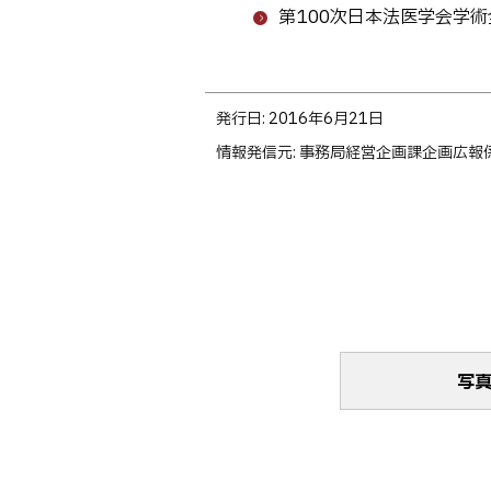
第100次日本法医学会学
ト
発行日:
2016年6月21日
ッ
情報発信元
事務局経営企画課企画広報
プ
に
戻
る
写