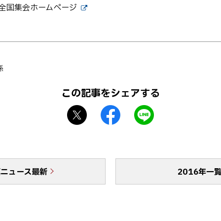
術全国集会ホームページ
外
部
サ
イ
ト
係
この記事をシェアする
X
f
L
シ
a
I
ェ
c
N
ア
e
E
b
で
真ニュース最新
o
送
2016年一
o
る
k
シ
ェ