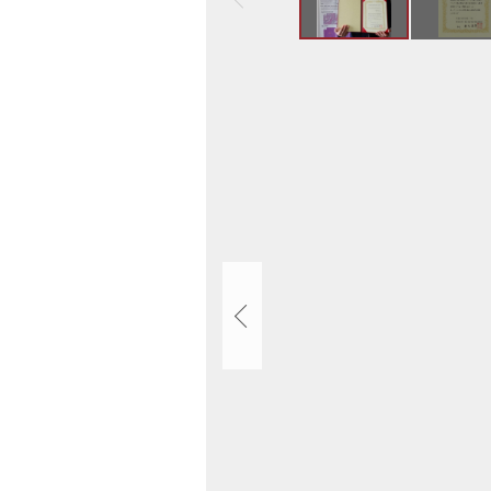
ト
ッ
プ
画
へ
像
戻
ス
る
ラ
イ
ド
集