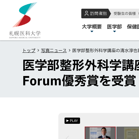
本
本
札
文
文
幌
訪問者別
受験生の皆様
へ
へ
医
メ
大学概要
医学部
保健
メ
戻
科
イ
ニ
る
大
ン
ュ
メ
学
トップ
写真ニュース
医学部整形外科学講座の清水淳也診療医
メ
ー
ニ
医学部整形外科学講座の
ニ
へ
ュ
ュ
ー
Forum優秀賞を受
ー
へ
戻
る
ペ
ー
PLAY
ジ
の