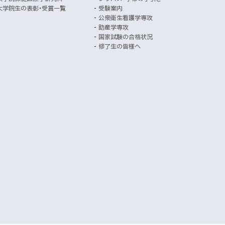
開
ト
大学院生の表彰・受賞一覧
受験案内
き
公衆衛生看護学専攻
ま
助産学専攻
す
国家試験の合格状況
）
修了生の皆様へ