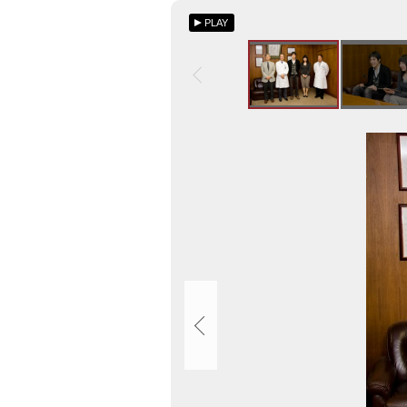
次
学
ト
PLAY
臨
ッ
床
プ
実
へ
習
戻
派
る
画
遣
像
学
ス
生
ラ
が
イ
島
ド
本
集
学
長
へ
派