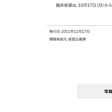
臨床実習は、10月17日（月）か
ト
発行日:
2011年11月17日
ッ
情報発信元
経営企画課
プ
に
戻
る
写