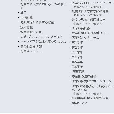
部
マ
開
ン
メ
医学部プロモーションビデオ
サ
札幌医科大学における三つのポリ
き
向
イ
（新規ウィンドウで開きます）
シー
メ
ニ
ト
ッ
ま
札幌医科大学医学部の特長
沿革
す
け
（新規ウィンドウで開きます）
ニ
ュ
大学組織
数字で見る札幌医科大学
プ
）
内部質保証に関する取組
ュ
ー
（新規ウィンドウで開きます）
法人情報
医学部長挨拶
ー
教育情報の公表
教学に関する基本ポリシー
広報・プレスリリース・メディア
医学部カリキュラム
キャンパスが生まれ変わりました
第1学年
その他公開情報
第2学年
写真ギャラリー
第3学年
第4学年
第5学年
第6学年
臨床実習
卒業後の臨床研修
医学部各講座等ホームページ
医学部の研究紹介（研究者デー
ベース）
外
（新規ウィンドウで開きます）
部
動物実験に関する情報公開
サ
イ
関連リンク
ト