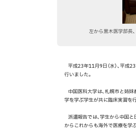
遣
報
告
を
左から黒木医学部長、
行
い
ま
し
平成23年11月9日（水）、平
た
行いました。
【11
月9
中国医科大学は、札幌市と姉妹都
日】
学を学ぶ学生が共に臨床実習を
派遣報告では、学生から中国と日
からこれからも海外で医療を学