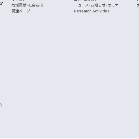
開
開
地域貢献・社会連携
ニュース・お知らせ・セミナー
外
き
き
関連ページ
Research Activities
部
ま
ま
サ
イ
す
す
ト
）
）
タ