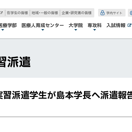
在学生の皆様
地域・一般の皆様
企業・研究者の皆様
学内サイト
外
部
サ
医療学部
医療人育成センター
大学院
専攻科
入試情報
イ
ト
習派遣
実習派遣学生が島本学長へ派遣報告