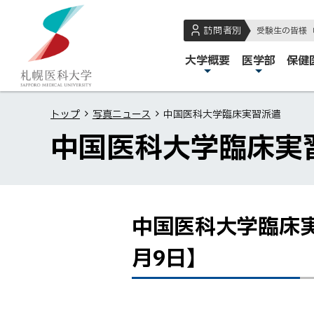
本
本
札
文
文
幌
訪問者別
受験生の皆様
へ
へ
医
メ
大学概要
医学部
保健
メ
戻
科
イ
ニ
る
大
ン
ュ
メ
学
トップ
写真ニュース
中国医科大学臨床実習派遣
メ
ー
ニ
中国医科大学臨床実
ニ
へ
ュ
ュ
ー
ー
へ
戻
中国医科大学臨床
ペ
中
る
ー
国
ペ
月9日】
ジ
医
ー
内
科
ジ
目
大
の