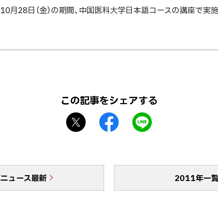
ら10月28日（金）の期間、中国医科大学日本語コースの講座で実
この記事をシェアする
X
f
L
シ
a
I
ェ
c
N
ア
e
E
b
で
真ニュース最新
o
送
2011年一
o
る
k
シ