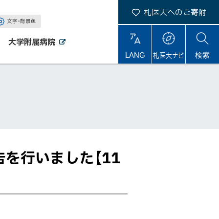
札医大へのご寄附
文字・背景色
大学附属病院
外
外
札医大ナビ
サ
LANG
検索
部
部
サ
サ
イ
イ
イ
ト
ト
ト
内
を行いました【11