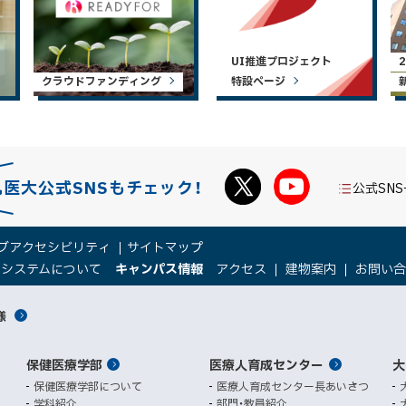
UI推進プロジェクト
クラウドファンディング
特設ページ
札医大公式SNSもチェック！
公式SN
ブアクセシビリティ
サイトマップ
（
（
トシステムについて
キャンパス情報
アクセス
建物案内
お問い
新
新
規
規
様
ウ
ウ
ィ
ィ
ン
ン
保健医療学部
医療人育成センター
ド
ド
大
ウ
ウ
保健医療学部について
医療人育成センター長あいさつ
で
で
学科紹介
部門・教員紹介