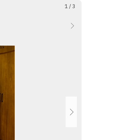
枚
総
1
/
3
目
数