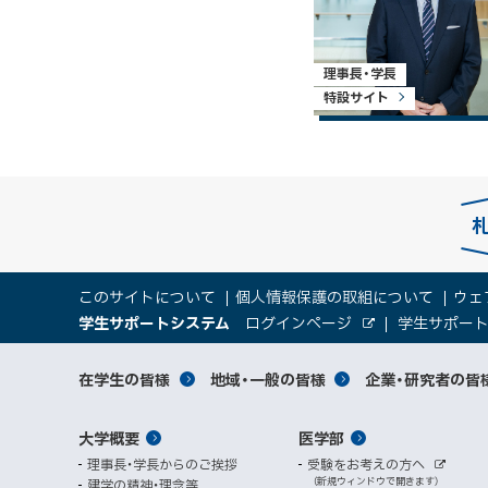
理事長・学長
特設サイト
本
サ
このサイトについて
個人情報保護の取組について
ウェ
文
（
大
学生サポートシステム
ログインページ
学生サポー
イ
へ
外
新
部
規
学
メ
サ
ト
サ
対
在学生の皆様
地域・一般の皆様
企業・研究者の皆
ウ
イ
ニ
ィ
ト
関
象
情
ュ
イ
ン
メ
大学概要
医学部
ド
係
者
ー
報
ト
ウ
理事長・学長からのご挨拶
受験をお考えの方へ
へ
イ
別
で
者
外
（新規ウィンドウで開きます）
建学の精神・理念等