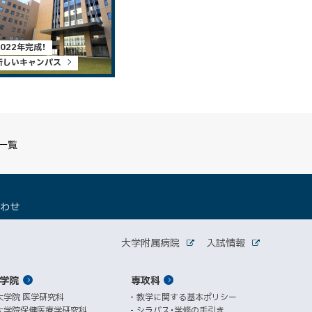
2022年完成！
新しいキャンパス
S一覧
（
合わせ
新
規
関
ウ
大学附属病院
入試情報
外
外
ィ
連
部
部
ン
サ
サ
学院
ド
専攻科
サ
イ
イ
ト
ト
ウ
大学院 医学研究科
教学に関する基本ポリシー
イ
で
大学院保健医療学研究科
シラバス・学修の手引き