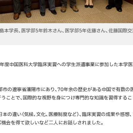
島本学長、医学部5年鈴木さん、医学部5年佐藤さん、佐藤国際交
成23年度中国医科大学臨床実習への学生派遣事業に参加した本学
市の遼寧省瀋陽市にあり、70年余の歴史がある中国で有数の
行うことで、国際的な視野を身につけ専門的な知識を習得するこ
本の違い（気候、文化、医療制度など）、臨床実習の成果や感想、
ぶ機会を得て欲しいなど二人にお話しされました。