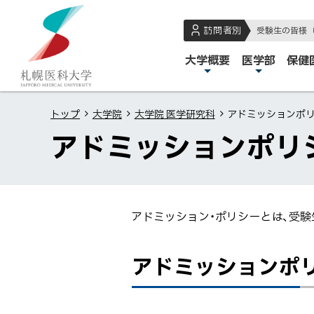
本
本
札
文
文
幌
訪問者別
受験生の皆様
へ
へ
医
メ
大学概要
医学部
保健
メ
戻
科
イ
ニ
る
大
ン
ュ
メ
学
トップ
大学院
大学院 医学研究科
アドミッションポ
メ
ー
ニ
アドミッションポリ
ニ
へ
ュ
ュ
ー
ー
へ
戻
アドミッション・ポリシーとは、受験
る
ペ
ペ
ア
アドミッションポリ
ー
ー
ド
ジ
ジ
ミ
の
内
ッ