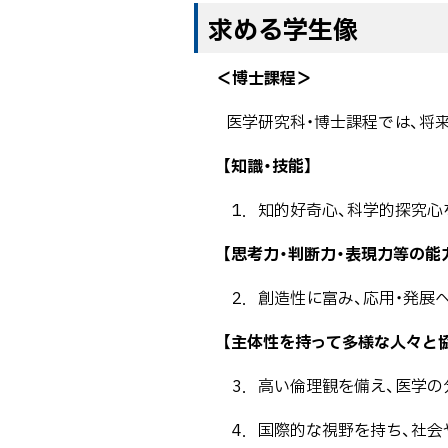
ト
目
シ
ト
求める学生像
ッ
次
ョ
ッ
プ
ン
プ
＜博士課程＞
へ
ポ
に
医学研究科・博士課程では、将
戻
リ
戻
る
シ
る
【知識・技能】
ー
1．知的好奇心、科学的探究心
（入
学
【思考力・判断力・表現力等の能
者
受
2．創造性に富み、応用・発展
入
【主体性を持って多様な人々と
方
針）
3．高い倫理観を備え、医学
4．国際的な視野を持ち、社