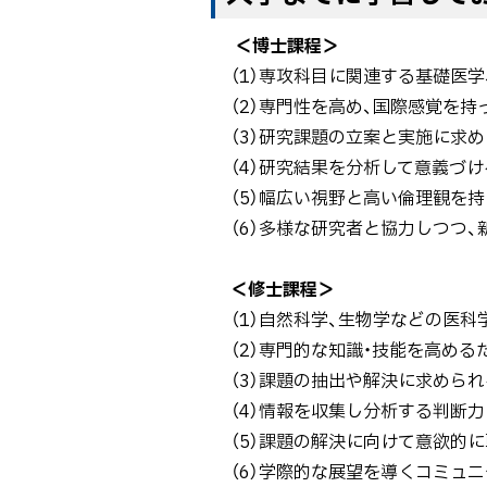
ッ
プ
＜博士課程＞
に
（1）専攻科目に関連する基礎医
戻
（2）専門性を高め、国際感覚を
る
（3）研究課題の立案と実施に求
（4）研究結果を分析して意義づ
（5）幅広い視野と高い倫理観を
（6）多様な研究者と協力しつつ
＜修士課程＞
（1）自然科学、生物学などの医
（2）専門的な知識・技能を高める
（3）課題の抽出や解決に求めら
（4）情報を収集し分析する判断
（5）課題の解決に向けて意欲的
（6）学際的な展望を導くコミュ