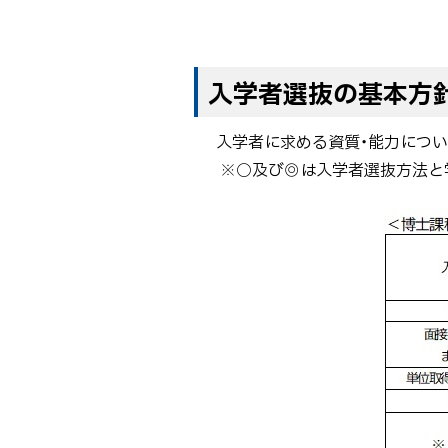
ト
入学者選抜の基本方
ッ
プ
入学者に求める資質・能力につ
に
※○及び◎は入学者選抜方法と
戻
る