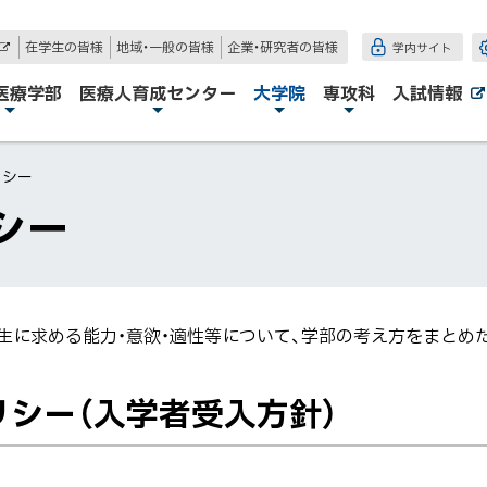
在学生の皆様
地域・一般の皆様
企業・研究者の皆様
学内サイト
外
部
サ
医療学部
医療人育成センター
大学院
専攻科
入試情報
イ
ト
リシー
シー
生に求める能力・意欲・適性等について、学部の考え方をまとめ
シー（入学者受入方針）