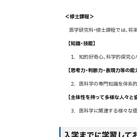
＜修士課程＞
医学研究科・修士課程では、将
【知識・技能】
1．知的好奇心、科学的探究心
【思考力・判断力・表現力等の能
2．医科学の専門知識を体系
【主体性を持って多様な人々と
3．医科学に関連する様々な価
ト
入学までに学習して