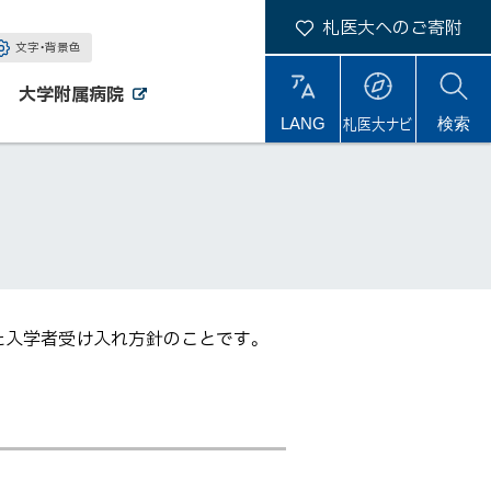
札医大へのご寄附
文字・背景色
大学附属病院
外
外
札医大ナビ
サ
LANG
検索
部
部
サ
サ
イ
イ
イ
ト
ト
ト
内
た入学者受け入れ方針のことです。