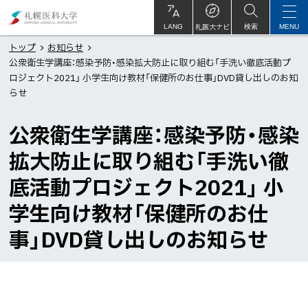
本
札
文
幌
札医大ナビ
サ
LANG
検索
MENU
イ
ト
へ
医
トップ
お知らせ
内
公衆衛生学講座：感染予防・感染拡大防止に取り組む「手洗い徹底活動プ
メ
科
ロジェクト2021」 小学生向け教材「保健所のお仕事」DVD貸し出しのお知
ニ
大
らせ
ュ
学
ー
公衆衛生学講座：感染予防・感染
へ
拡大防止に取り組む「手洗い徹
底活動プロジェクト2021」 小
学生向け教材「保健所のお仕
事」DVD貸し出しのお知らせ