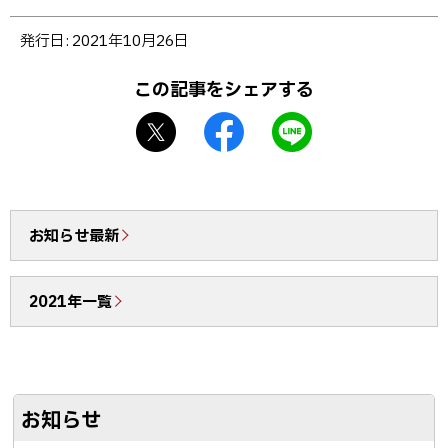
ト
発行日:
2021年10月26日
ッ
プ
この記事をシェアする
に
X
f
L
戻
シ
a
I
る
ェ
c
N
ア
e
E
b
で
お知らせ最新
o
送
o
る
2021年一覧
k
シ
ェ
ア
お知らせ