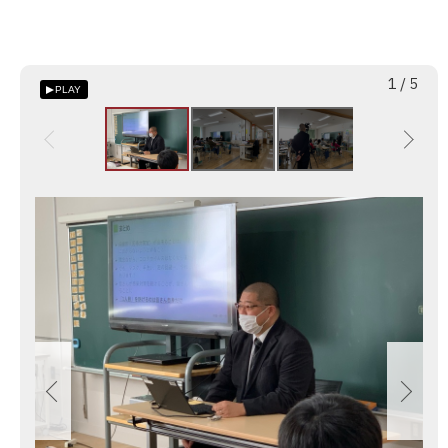
枚
総
1
/
5
PLAY
目
数
画
像
ス
ラ
イ
ド
集