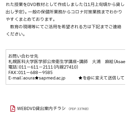
れた授業をDVD教材として作成しました（11月上旬頃から貸し
出し予定）。一般の保健所業務からコロナ対策業務までわかり
やすくまとめております。
教育の現場等にてご活用を希望される方は下記までご連絡
ください。
お問い合わせ先
札幌医科大学医学部公衆衛生学講座・講師 大浦 麻絵（Asae 
電話：011－611－2111（内線27410）
FAX：011－688－9585
E-mail：aoura★sapmed.ac.jp ★を@に変えて送信し
WEBDVD貸出案内チラシ
（PDF:337KB）