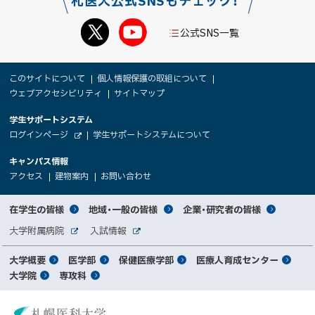
札医大公式SNSもチェック！
公式SNS一覧
本
サ
このサイトについて
個人情報保護の取組について
文
ウェブアクセシビリティ
サイトマップ
イ
へ
大
学生サポートシステム
メ
ト
（
ログインページ
学生サポートシステムについて
ニ
学
新
情
外
部
規
ュ
キャンパス情報
関
サ
ウ
報
ー
イ
（
（
（
ィ
アクセス
建物案内
お問い合わせ
ト
新
新
新
係
ン
へ
規
規
規
ド
サ
ウ
ウ
ウ
者
ウ
対
在学生の皆様
地域・一般の皆様
企業・研究者の皆様
ィ
ィ
ィ
で
イ
象
ン
ン
ン
開
向
関
大学附属病院
入試情報
ド
ド
ド
き
外
外
者
連
ウ
ウ
ウ
ま
ト
け
部
部
メ
で
で
で
大学概要
医学部
保健医療学部
医療人育成センター
す
サ
サ
別
サ
開
開
開
）
イ
イ
マ
大学院
専攻科
イ
き
き
き
メ
ト
ト
イ
ま
ま
ま
ン
ッ
ニ
す
す
す
ト
北
）
）
）