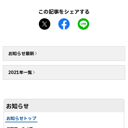
この記事をシェアする
X
f
L
シ
a
I
ェ
c
N
ア
e
E
b
で
お知らせ最新
o
送
o
る
2021年一覧
k
シ
ェ
ア
お知らせ
お知らせトップ