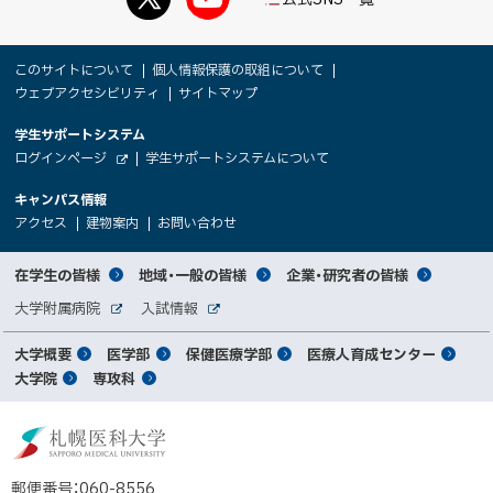
本
サ
このサイトについて
個人情報保護の取組について
文
ウェブアクセシビリティ
サイトマップ
イ
へ
大
学生サポートシステム
メ
ト
（
ログインページ
学生サポートシステムについて
ニ
学
新
情
外
部
規
ュ
キャンパス情報
関
サ
ウ
報
ー
イ
（
（
（
ィ
アクセス
建物案内
お問い合わせ
ト
新
新
新
係
ン
へ
規
規
規
ド
サ
ウ
ウ
ウ
者
ウ
対
在学生の皆様
地域・一般の皆様
企業・研究者の皆様
ィ
ィ
ィ
で
イ
象
ン
ン
ン
開
向
関
大学附属病院
入試情報
ド
ド
ド
き
外
外
者
連
ウ
ウ
ウ
ま
ト
け
部
部
メ
で
で
で
大学概要
医学部
保健医療学部
医療人育成センター
す
サ
サ
別
サ
開
開
開
）
イ
イ
マ
大学院
専攻科
イ
き
き
き
メ
ト
ト
イ
ま
ま
ま
ン
ッ
ニ
す
す
す
ト
北
）
）
）
メ
ュ
プ
海
ニ
ー
道
郵便番号：060-8556