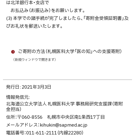
は北洋銀行本・支店で
よ
お払込み（お振込み）をお願いします。
る
(3) 本学での諸手続が完了しましたら、「寄附金受領証明書」及
寄
びお礼状を郵送いたします。
附
ご寄附の方法（札幌医科大学「医の知」への支援寄附）
（新規ウィンドウで開きます）
ト
発行日:
2021年3月3日
ッ
情報発信元
プ
北海道公立大学法人 札幌医科大学 事務局研究支援課（寄附
に
金担当）
戻
住所：〒060-8556 札幌市中央区南1条西17丁目
る
メールアドレス：
kihukin@sapmed.ac.jp
電話番号：011-611-2111（内線22280）