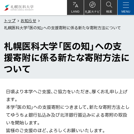
本
札
文
幌
札医大ナビ
サ
LANG
検索
MENU
イ
ト
へ
医
トップ
お知らせ
内
札幌医科大学「医の知」への支援寄附に係る新たな寄附方法について
メ
科
ニ
大
札幌医科大学「医の知」への支
ュ
学
ー
援寄附に係る新たな寄附方法に
へ
ついて
ペ
日頃より本学へご支援、ご協力をいただき、厚くお礼申し上げ
ー
ます。
ジ
本学「医の知」への支援寄附につきまして、新たな寄附方法とし
内
てゆうちょ銀行払込み及び北洋銀行振込みによる寄附の取扱
目
いを開始します。
次
皆様のご支援のほど、よろしくお願いいたします。