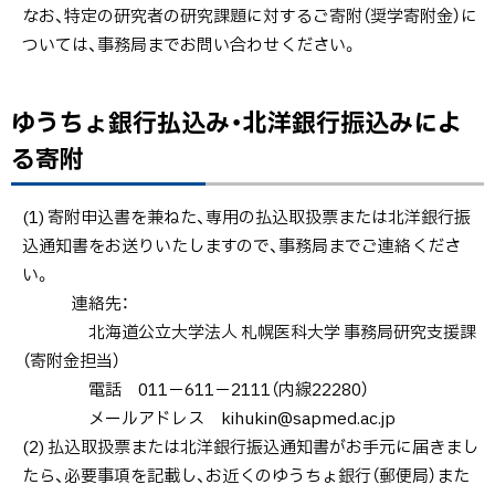
なお、特定の研究者の研究課題に対するご寄附（奨学寄附金）に
ゆ
ついては、事務局までお問い合わせください。
う
ち
ょ
ゆうちょ銀行払込み・北洋銀行振込みによ
ト
銀
ッ
る寄附
行
プ
払
に
(1) 寄附申込書を兼ねた、専用の払込取扱票または北洋銀行振
込
戻
込通知書をお送りいたしますので、事務局までご連絡くださ
み・
る
い。
北
連絡先：
洋
北海道公立大学法人 札幌医科大学 事務局研究支援課
銀
（寄附金担当）
行
電話 011－611－2111（内線22280）
振
メールアドレス kihukin@sapmed.ac.jp
込
(2) 払込取扱票または北洋銀行振込通知書がお手元に届きまし
み
たら、必要事項を記載し、お近くのゆうちょ銀行（郵便局）また
に