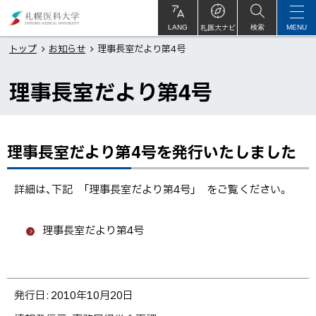
本
札
文
幌
札医大ナビ
サ
LANG
検索
MENU
イ
ト
へ
医
トップ
お知らせ
理事長室だより第4号
内
メ
科
理事長室だより第4号
ニ
大
ュ
学
ー
へ
理事長室だより第4号を発行いたしました
ペ
ー
ジ
詳細は、下記 「理事長室だより第4号」 をご覧ください。
内
目
理事長室だより第4号
次
理
事
ト
発行日:
2010年10月20日
長
ッ