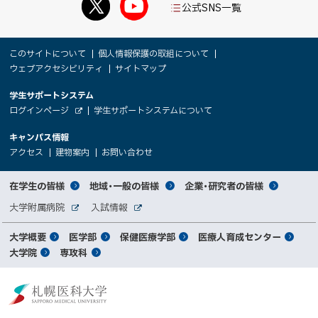
公式SNS一覧
本
サ
このサイトについて
個人情報保護の取組について
文
ウェブアクセシビリティ
サイトマップ
イ
へ
大
学生サポートシステム
メ
ト
（
ログインページ
学生サポートシステムについて
ニ
学
新
情
外
部
規
ュ
キャンパス情報
関
サ
ウ
報
ー
イ
（
（
（
ィ
アクセス
建物案内
お問い合わせ
ト
新
新
新
係
ン
へ
規
規
規
ド
サ
ウ
ウ
ウ
者
ウ
対
在学生の皆様
地域・一般の皆様
企業・研究者の皆様
ィ
ィ
ィ
で
イ
象
ン
ン
ン
開
向
関
大学附属病院
入試情報
ド
ド
ド
き
外
外
者
連
ウ
ウ
ウ
ま
ト
け
部
部
メ
で
で
で
大学概要
医学部
保健医療学部
医療人育成センター
す
サ
サ
別
サ
開
開
開
）
イ
イ
マ
大学院
専攻科
イ
き
き
き
メ
ト
ト
イ
ま
ま
ま
ン
ッ
ニ
す
す
す
ト
北
）
）
）
メ
ュ
プ
海
ニ
ー
道