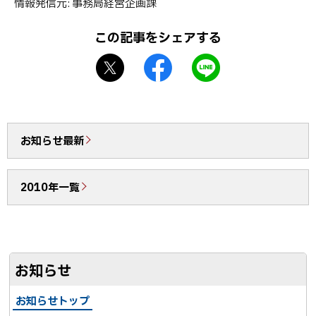
室
情報発信元
事務局経営企画課
プ
だ
に
この記事をシェアする
よ
戻
り
X
f
L
る
第
シ
a
I
4
ェ
c
N
号
ア
e
E
を
b
で
お知らせ最新
発
o
送
行
o
る
い
2010年一覧
k
た
シ
し
ェ
ま
ア
し
お知らせ
た
お知らせトップ