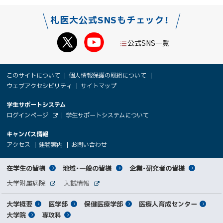
札医大公式SNSもチェック！
公式SNS一覧
本
サ
このサイトについて
個人情報保護の取組について
文
ウェブアクセシビリティ
サイトマップ
イ
へ
大
学生サポートシステム
メ
ト
（
ログインページ
学生サポートシステムについて
ニ
学
新
情
外
部
規
ュ
キャンパス情報
関
サ
ウ
報
ー
イ
（
（
（
ィ
アクセス
建物案内
お問い合わせ
ト
新
新
新
係
ン
へ
規
規
規
ド
サ
ウ
ウ
ウ
者
ウ
対
在学生の皆様
地域・一般の皆様
企業・研究者の皆様
ィ
ィ
ィ
で
イ
象
ン
ン
ン
開
向
関
大学附属病院
入試情報
ド
ド
ド
き
外
外
者
連
ウ
ウ
ウ
ま
ト
け
部
部
メ
で
で
で
大学概要
医学部
保健医療学部
医療人育成センター
す
サ
サ
別
サ
開
開
開
）
イ
イ
マ
大学院
専攻科
イ
き
き
き
メ
ト
ト
イ