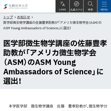
本
札
文
幌
札医大ナビ
サ
LANG
検索
MENU
イ
ト
へ
医
トップ
お知らせ
内
医学部微生物学講座の佐藤豊孝助教が「アメリカ微生物学会（ASM）の
メ
科
ASM Young Ambassadors of Science」に選出！
ニ
大
ュ
学
医学部微生物学講座の佐藤豊孝
ー
助教が「アメリカ微生物学会
へ
（ASM）のASM Young
Ambassadors of Science」に
選出！
本学医学部 微生物学講座 佐藤 豊孝助教が、微生物学分