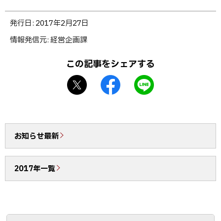
サ
イ
ト
ト
発行日:
2017年2月27日
ッ
情報発信元
経営企画課
プ
に
この記事をシェアする
戻
X
f
L
る
シ
a
I
ェ
c
N
ア
e
E
b
で
お知らせ最新
o
送
o
る
2017年一覧
k
シ
ェ
ア