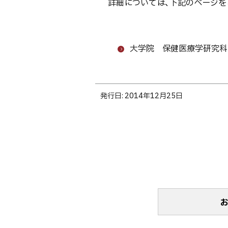
詳細については、下記のページを
ト
ッ
プ
大学院 保健医療学研究科
へ
戻
る
ト
発行日:
2014年12月25日
ッ
プ
に
戻
る