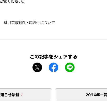
ご覧ください。
 科目等履修生・聴講生について
この記事をシェアする
X
f
L
シ
a
I
ェ
c
N
ア
e
E
b
で
お知らせ最新
o
送
2014年一
o
る
k