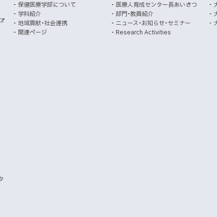
ウ
ウ
保健医療学部について
医療人育成センター長あいさつ
で
で
学科紹介
部門・教員紹介
開
開
地域貢献・社会連携
ニュース・お知らせ・セミナー
外
き
き
関連ページ
Research Activities
部
ま
ま
サ
イ
す
す
ト
）
）
タ