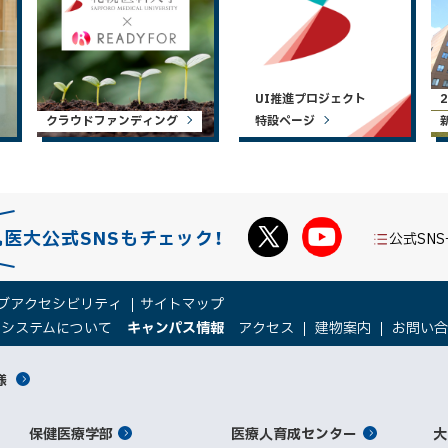
UI推進プロジェクト
クラウドファンディング
特設ページ
札医大公式SNSもチェック！
公式SN
ブアクセシビリティ
サイトマップ
（
（
トシステムについて
キャンパス情報
アクセス
建物案内
お問い
新
新
規
規
様
ウ
ウ
ィ
ィ
ン
ン
保健医療学部
医療人育成センター
ド
ド
大