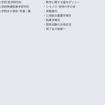
ト
ト
ウ
大学院 医学研究科
教学に関する基本ポリシー
イ
で
大学院保健医療学研究科
シラバス・学修の手引き
開
ト
大学院生の表彰・受賞一覧
受験案内
き
公衆衛生看護学専攻
ま
助産学専攻
す
国家試験の合格状況
）
修了生の皆様へ