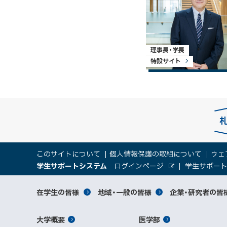
理事長・学長
特設サイト
本
サ
このサイトについて
個人情報保護の取組について
ウェ
文
（
大
学生サポートシステム
ログインページ
学生サポー
イ
へ
外
新
部
規
学
メ
サ
ト
サ
対
在学生の皆様
地域・一般の皆様
企業・研究者の皆
ウ
イ
ニ
ィ
ト
関
象
情
ュ
イ
ン
メ
大学概要
医学部
ド
係
者
ー