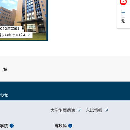
一覧
2022年完成！
新しいキャンパス
S一覧
（
合わせ
新
規
関
ウ
大学附属病院
入試情報
外
外
ィ
連
部
部
ン
サ
サ
学院
ド
専攻科
サ
イ
イ