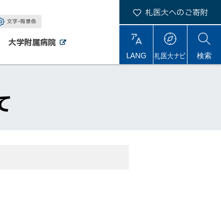
札医大へのご寄附
文字・背景色
大学附属病院
外
外
札医大ナビ
サ
LANG
検索
部
部
サ
サ
イ
イ
イ
ト
ト
ト
内
て