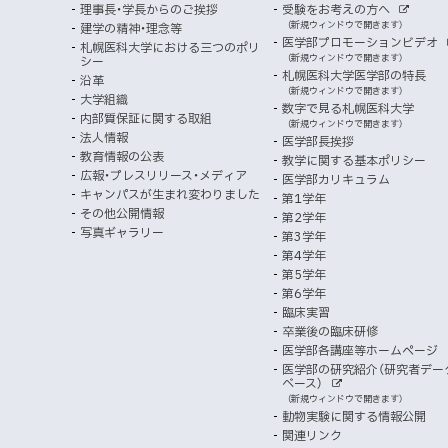
報
ト
ウ
理事長・学長からのご挨拶
受験をお考えの方へ
へ
イ
別
で
者
外
（新規ウィンドウで開きます）
建学の精神・理念等
部
マ
開
ン
メ
医学部プロモーションビデオ
サ
札幌医科大学における三つのポリ
き
向
イ
（新規ウィンドウで開きます）
シー
メ
ニ
ト
ッ
ま
札幌医科大学医学部の特長
沿革
す
け
（新規ウィンドウで開きます）
ニ
ュ
大学組織
数字で見る札幌医科大学
プ
）
内部質保証に関する取組
ュ
ー
（新規ウィンドウで開きます）
法人情報
医学部長挨拶
ー
教育情報の公表
教学に関する基本ポリシー
広報・プレスリリース・メディア
医学部カリキュラム
キャンパスが生まれ変わりました
第1学年
その他公開情報
第2学年
写真ギャラリー
第3学年
第4学年
第5学年
第6学年
臨床実習
卒業後の臨床研修
医学部各講座等ホームページ
医学部の研究紹介（研究者デー
ベース）
外
（新規ウィンドウで開きます）
部
動物実験に関する情報公開
サ
イ
関連リンク
ト