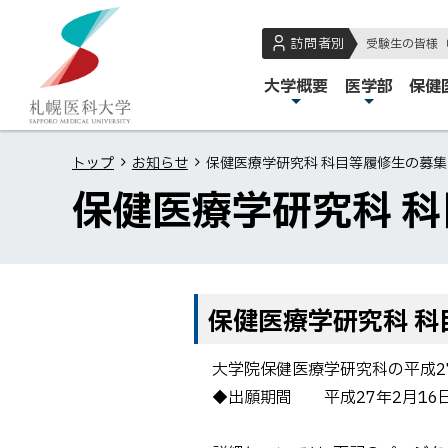
本
本
札
文
文
幌
訪問者別
受験生の皆様
へ
へ
医
メ
大学概要
医学部
保健
メ
戻
科
イ
ニ
る
大
ン
ュ
メ
学
トップ
お知らせ
保健医療学研究科 科目等履修生の募
メ
ー
ニ
保健医療学研究科 
ニ
へ
ュ
ュ
ー
ー
へ
戻
保健医療学研究科 
る
ペ
大学院保健医療学研究科の平成2
ー
◆出願期間 平成27年2月16日（
ジ
の