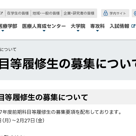
在学生の皆様
地域・一般の皆様
企業・研究者の皆様
学内サイト
外
部
サ
医療学部
医療人育成センター
大学院
専攻科
入試情報
イ
ト
集について
科目等履修生の募集につい
科目等履修生の募集について
7年度前期科目等履修生の募集要項を配布しております。
月）～2月27日（金）