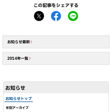
プ
この記事をシェアする
に
X
f
L
戻
シ
a
I
る
ェ
c
N
ア
e
E
b
で
お知らせ最新
o
送
o
る
2014年一覧
k
シ
ェ
ア
お知らせ
お知らせトップ
年別アーカイブ