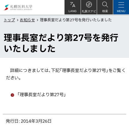
本
札
文
幌
札医大ナビ
サ
LANG
検索
MENU
イ
ト
へ
医
トップ
お知らせ
理事長室だより第27号を発行いたしました
内
メ
科
理事長室だより第27号を発行
ニ
大
ュ
学
いたしました
ー
へ
詳細につきましては、下記「理事長室だより第27号」をご覧く
ださい。
「理事長室だより第27号」
ト
発行日:
2014年3月26日
ッ