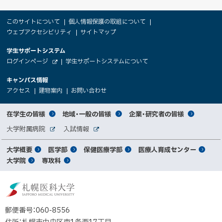
本
サ
このサイトについて
個人情報保護の取組について
文
ウェブアクセシビリティ
サイトマップ
イ
へ
大
学生サポートシステム
メ
ト
（
ログインページ
学生サポートシステムについて
ニ
学
新
情
外
部
規
ュ
キャンパス情報
関
サ
ウ
報
ー
イ
（
（
（
ィ
アクセス
建物案内
お問い合わせ
ト
新
新
新
係
ン
へ
規
規
規
ド
サ
ウ
ウ
ウ
者
ウ
対
在学生の皆様
地域・一般の皆様
企業・研究者の皆様
ィ
ィ
ィ
で
イ
象
ン
ン
ン
開
向
関
大学附属病院
入試情報
ド
ド
ド
き
外
外
者
連
ウ
ウ
ウ
ま
ト
け
部
部
メ
で
で
で
大学概要
医学部
保健医療学部
医療人育成センター
す
サ
サ
別
サ
開
開
開
）
イ
イ
マ
大学院
専攻科
イ
き
き
き
メ
ト
ト
イ
ま
ま
ま
ン
ッ
ニ
す
す
す
ト
北
）
）
）
メ
ュ
プ
海
ニ
ー
道
郵便番号：060-8556
ュ
公
住所：札幌市中央区南1条西17丁目