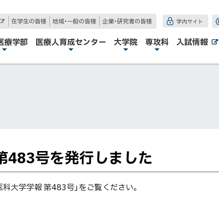
在学生の皆様
地域・一般の皆様
企業・研究者の皆様
学内サイト
外
部
サ
医療学部
医療人育成センター
大学院
専攻科
入試情報
イ
ト
第483号を発行しました
科大学学報 第483号」をご覧ください。