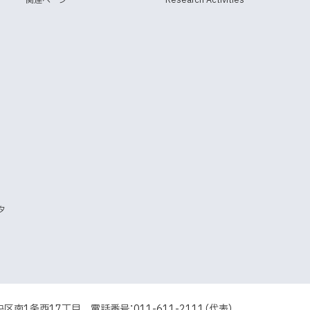
ま
ま
サ
イ
す
す
ト
）
）
タ
央区南1条西17丁目
電話番号：011-611-2111（代表）