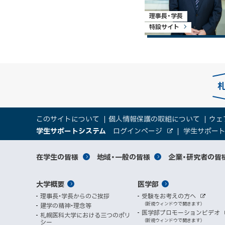
理事長・学長
特設サイト
本
サ
このサイトについて
個人情報保護の取組について
ウェ
文
（
大
学生サポートシステム
ログインページ
学生サポー
イ
へ
外
新
部
規
学
メ
サ
ト
サ
対
在学生の皆様
地域・一般の皆様
企業・研究者の皆
ウ
イ
ニ
ィ
ト
関
象
情
ュ
イ
ン
メ
大学概要
医学部
ド
係
者
ー
報
ト
ウ
理事長・学長からのご挨拶
受験をお考えの方へ
へ
イ
別
で
者
外
（新規ウィンドウで開きます）
建学の精神・理念等
部
マ
開
ン
メ
医学部プロモーションビデオ
サ
札幌医科大学における三つのポリ
き
向
イ
（新規ウィンドウで開きます）
シー