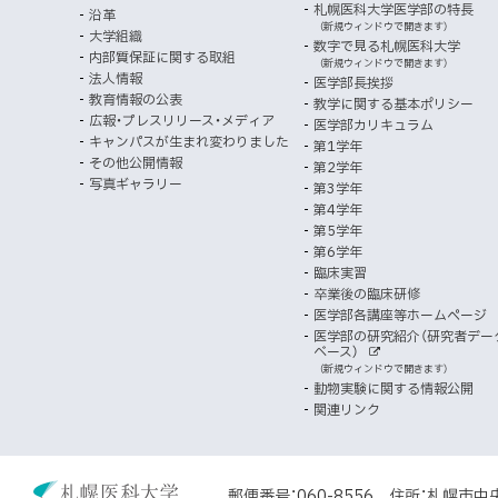
メ
ニ
ト
ッ
ま
札幌医科大学医学部の特長
沿革
す
け
（新規ウィンドウで開きます）
ニ
ュ
大学組織
数字で見る札幌医科大学
プ
）
内部質保証に関する取組
ュ
ー
（新規ウィンドウで開きます）
法人情報
医学部長挨拶
ー
教育情報の公表
教学に関する基本ポリシー
広報・プレスリリース・メディア
医学部カリキュラム
キャンパスが生まれ変わりました
第1学年
その他公開情報
第2学年
写真ギャラリー
第3学年
第4学年
第5学年
第6学年
臨床実習
卒業後の臨床研修
医学部各講座等ホームページ
医学部の研究紹介（研究者デー
ベース）
外
（新規ウィンドウで開きます）
部
動物実験に関する情報公開
サ
イ
関連リンク
ト
北
郵便番号：060-8556
住所：札幌市中