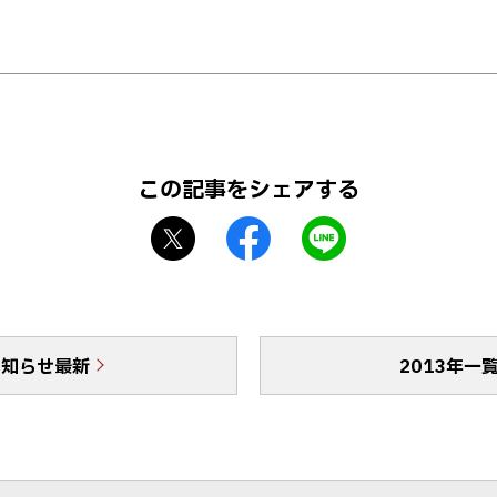
この記事をシェアする
X
f
L
シ
a
I
ェ
c
N
ア
e
E
b
で
お知らせ最新
o
送
2013年一
o
る
k
シ
ェ
ア