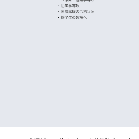
ま
助産学専攻
す
国家試験の合格状況
）
修了生の皆様へ