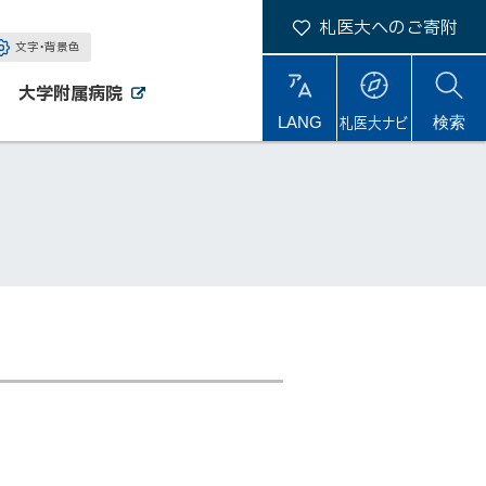
札医大へのご寄附
文字・背景色
大学附属病院
外
外
札医大ナビ
サ
LANG
検索
部
部
サ
サ
イ
イ
イ
ト
ト
ト
内