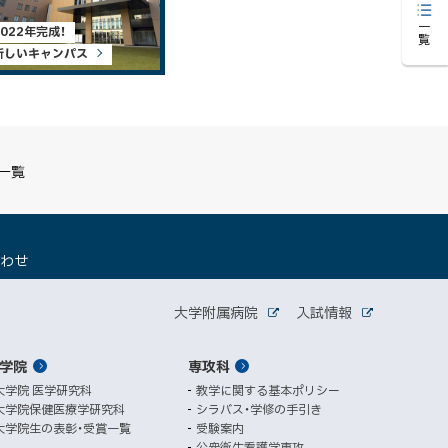
一覧
2022年完成！
新しいキャンパス
S一覧
（
合わせ
新
規
関
ウ
大学附属病院
入試情報
外
外
ィ
連
部
部
ン
サ
サ
学院
ド
専攻科
サ
イ
イ
ト
ト
ウ
大学院 医学研究科
教学に関する基本ポリシー
イ
で
大学院保健医療学研究科
シラバス・学修の手引き
開
ト
大学院生の表彰・受賞一覧
受験案内
き
公衆衛生看護学専攻