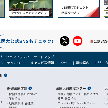
UI推進プロジェクト
クラウドファンディング
特設ページ
札医大公式SNSもチェック！
公式SN
ブアクセシビリティ
サイトマップ
（
（
トシステムについて
キャンパス情報
アクセス
建物案内
お問い
新
新
規
規
様
ウ
ウ
ィ
ィ
ン
ン
保健医療学部
医療人育成センター
ド
ド
大
ウ
ウ
保健医療学部について
医療人育成センター長あいさつ
で
で
学科紹介
部門・教員紹介
開
開
地域貢献・社会連携
ニュース・お知らせ・セミナー
外
き
き
関連ページ
Research Activities
部