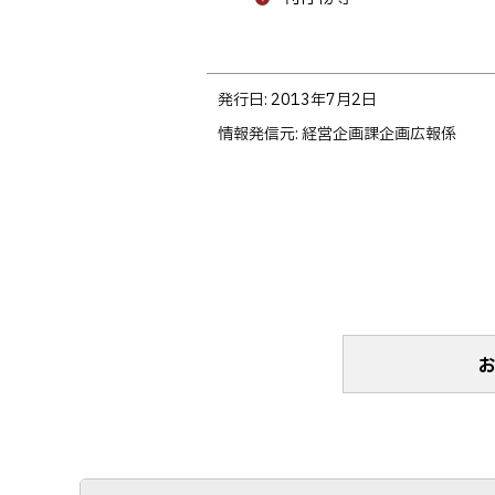
次
学
ト
学
ッ
報
プ
ト
第
発行日:
2013年7月2日
へ
ッ
483
情報発信元
経営企画課企画広報係
戻
プ
号
る
に
を
戻
発
る
行
し
ま
し
た