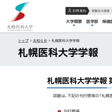
本
本
札
文
文
幌
訪問者別
受験生の皆様
へ
へ
医
メ
大学概要
医学部
保健
メ
戻
科
イ
ニ
る
大
ン
ュ
メ
学
トップ
お知らせ
札幌医科大学学報
メ
ー
ニ
札幌医科大学学報
ニ
へ
ュ
ュ
ー
ー
へ
戻
札幌医科大学学報 
ペ
札
る
ー
幌
ペ
ジ
医
ー
詳細は、下記の刊行物等の「札幌医
内
科
ジ
目
大
の
刊行物等