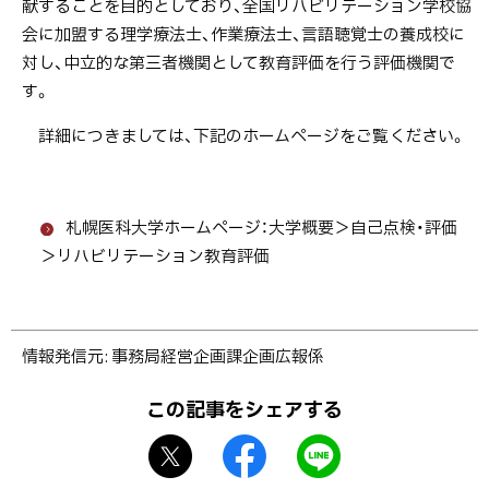
献することを目的としており、全国リハビリテーション学校協
会に加盟する理学療法士、作業療法士、言語聴覚士の養成校に
対し、中立的な第三者機関として教育評価を行う評価機関で
す。
詳細につきましては、下記のホームページをご覧ください。
札幌医科大学ホームページ：大学概要＞自己点検・評価
＞リハビリテーション教育評価
ト
情報発信元
事務局経営企画課企画広報係
ッ
プ
この記事をシェアする
に
X
f
L
戻
シ
a
I
る