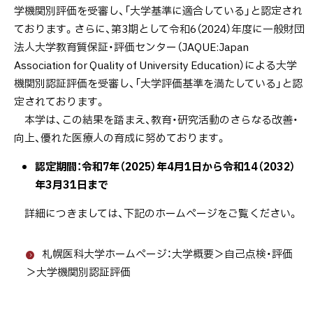
学機関別評価を受審し、「大学基準に適合している」と認定され
評
ております。さらに、第3期として令和6（2024）年度に一般財団
価
法人大学教育質保証・評価センター（JAQUE:Japan
（一
Association for Quality of University Education）による大学
般
機関別認証評価を受審し、「大学評価基準を満たしている」と認
社
定されております。
団
本学は、この結果を踏まえ、教育・研究活動のさらなる改善・
法
向上、優れた医療人の育成に努めております。
人
日
認定期間：令和7年（2025）年4月1日から令和14（2032）
本
年3月31日まで
医
学
詳細につきましては、下記のホームページをご覧ください。
教
育
札幌医科大学ホームページ：大学概要＞自己点検・評価
評
＞大学機関別認証評価
価
機