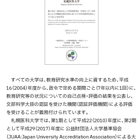
大
学
機
関
別
認
証
評
価
すべての大学は、教育研究水準の向上に資するため、平成
16（2004）年度から、政令で定める期間ごと（7年以内に1回）に、
医
教育研究等の状況についての自己点検・評価の結果を公表し、
学
文部科学大臣の認証を受けた機関（認証評価機関）による評価
教
を受けることが義務付けられています。
育
札幌医科大学では、第1期として平成22（2010）年度に、第2期
分
として平成29（2017）年度に 公益財団法人大学基準協会
野
（JUAA:Japan University Accreditation Association）による大
別