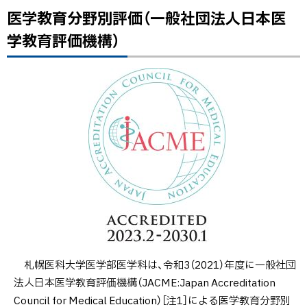
構）
医学教育分野別評価（一般社団法人日本医
ト
ッ
学教育評価機構）
看
プ
護
に
学
戻
教
る
育
評
価
（一
般
財
団
法
人
札幌医科大学医学部医学科は、令和3（2021）年度に一般社団
日
法人日本医学教育評価機構（JACME:Japan Accreditation
本
Council for Medical Education）［注1］による医学教育分野別