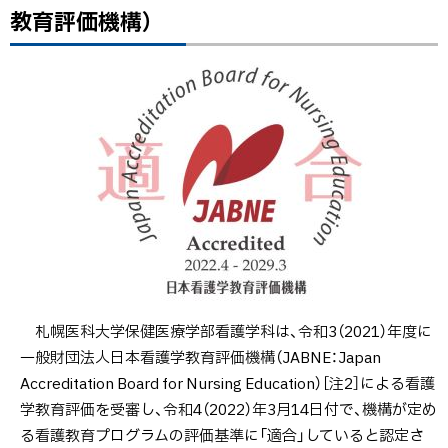
ッ
教育評価機構）
シ
プ
ョ
に
ン
戻
教
る
育
評
価
機
構）
札幌医科大学保健医療学部看護学科は、令和3（2021）年度に
一般財団法人日本看護学教育評価機構（JABNE：Japan
Accreditation Board for Nursing Education）［注2］による看護
学教育評価を受審し、令和4（2022）年3月14日付で、機構が定め
る看護教育プログラムの評価基準に「適合」していると認定さ