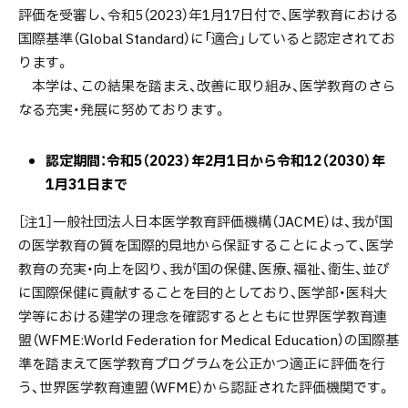
看
評価を受審し、令和5（2023）年1月17日付で、医学教育における
護
国際基準（Global Standard）に「適合」していると認定されてお
学
ります。
教
本学は、この結果を踏まえ、改善に取り組み、医学教育のさら
育
なる充実・発展に努めております。
評
価
認定期間：令和5（2023）年2月1日から令和12（2030）年
機
1月31日まで
構）
［注1］一般社団法人日本医学教育評価機構（JACME）は、我が国
リ
の医学教育の質を国際的見地から保証することによって、医学
ハ
教育の充実・向上を図り、我が国の保健、医療、福祉、衛生、並び
ビ
に国際保健に貢献することを目的としており、医学部・医科大
リ
学等における建学の理念を確認するとともに世界医学教育連
テ
盟（WFME:World Federation for Medical Education）の国際基
ー
準を踏まえて医学教育プログラムを公正かつ適正に評価を行
シ
う、世界医学教育連盟（WFME）から認証された評価機関です。
ョ