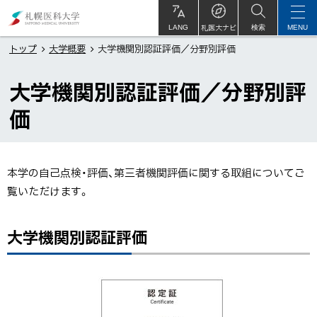
本
札
文
幌
札医大ナビ
サ
LANG
検索
MENU
イ
ト
へ
医
トップ
大学概要
大学機関別認証評価／分野別評価
内
メ
科
大学機関別認証評価／分野別評
ニ
大
ュ
学
価
ー
へ
本学の自己点検・評価、第三者機関評価に関する取組についてご
覧いただけます。
ペ
大学機関別認証評価
ー
ジ
内
目
次