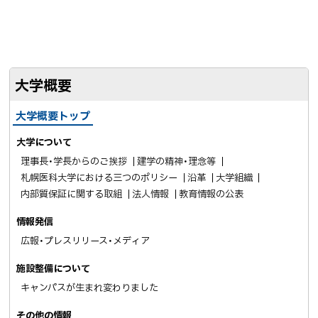
ェ
c
N
ア
e
E
b
で
o
送
大学概要
o
る
k
大学概要トップ
シ
ェ
大学について
ア
理事長・学長からのご挨拶
建学の精神・理念等
札幌医科大学における三つのポリシー
沿革
大学組織
内部質保証に関する取組
法人情報
教育情報の公表
情報発信
広報・プレスリリース・メディア
施設整備について
キャンパスが生まれ変わりました
その他の情報