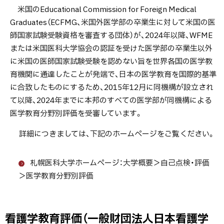
米国のEducational Commission for Foreign Medical
ン
Graduates（ECFMG、米国外医学部の卒業生に対して米国の医
教
師国家試験受験資格を審査する団体）が、2024年以降、WFME
育
または米国医科大学協会の認証を受けた医学部の卒業生以外
評
に米国の医師国家試験受験を認めない旨を世界各国の医学教
価
育機関に通達したことが発端で、日本の医学教育を国際的基準
（一
に合致したものにするため、2015年12月に同機構が設立され
般
て以降、2024年までに本邦のすべての医学部が同機構による
社
医学教育分野別評価を受審しています。
団
法
詳細につきましては、下記のホームページをご覧ください。
人
リ
札幌医科大学ホームページ：大学概要＞自己点検・評価
ハ
＞医学教育分野別評価
ビ
リ
テ
看護学教育評価（一般財団法人日本看護学
ト
ー