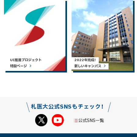
UI推進プロジェクト
2022年完成！
特設ページ
新しいキャンパス
札医大公式SNSもチェック！
公式SNS一覧
本