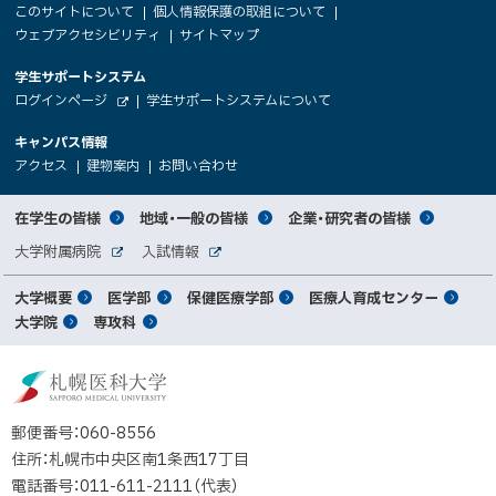
サ
このサイトについて
個人情報保護の取組について
文
ウェブアクセシビリティ
サイトマップ
イ
へ
大
学生サポートシステム
メ
ト
（
ログインページ
学生サポートシステムについて
ニ
学
新
情
外
部
規
ュ
キャンパス情報
関
サ
ウ
報
ー
イ
（
（
（
ィ
アクセス
建物案内
お問い合わせ
ト
新
新
新
係
ン
へ
規
規
規
ド
サ
ウ
ウ
ウ
者
ウ
対
在学生の皆様
地域・一般の皆様
企業・研究者の皆様
ィ
ィ
ィ
で
イ
象
ン
ン
ン
開
向
関
大学附属病院
入試情報
ド
ド
ド
き
外
外
者
連
ウ
ウ
ウ
ま
ト
け
部
部
メ
で
で
で
大学概要
医学部
保健医療学部
医療人育成センター
す
サ
サ
別
サ
開
開
開
）
イ
イ
マ
大学院
専攻科
イ
き
き
き
メ
ト
ト
イ
ま
ま
ま
ン
ッ
ニ
す
す
す
ト
北
）
）
）
メ
ュ
プ
海
ニ
ー
道
郵便番号：060-8556
ュ
公
住所：札幌市中央区南1条西17丁目
立
ー
電話番号：011-611-2111（代表）
大