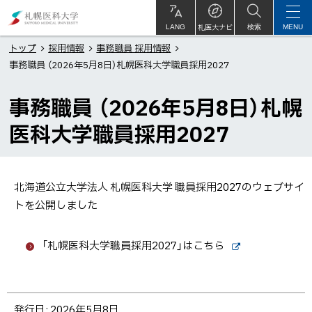
本
札
文
幌
札医大ナビ
サ
LANG
検索
MENU
イ
ト
へ
医
トップ
採用情報
事務職員 採用情報
内
事務職員 （2026年5月8日）札幌医科大学職員採用2027
メ
科
ニ
大
事務職員 （2026年5月8日）札幌
ュ
学
ー
医科大学職員採用2027
へ
北海道公立大学法人 札幌医科大学 職員採用2027のウェブサイ
トを公開しました
「札幌医科大学職員採用2027」はこちら
外
部
サ
イ
ト
ト
発行日:
2026年5月8日