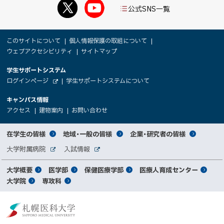
公式SNS一覧
本
サ
このサイトについて
個人情報保護の取組について
文
ウェブアクセシビリティ
サイトマップ
イ
へ
大
学生サポートシステム
メ
ト
（
ログインページ
学生サポートシステムについて
ニ
学
新
情
外
部
規
ュ
キャンパス情報
関
サ
ウ
報
ー
イ
（
（
（
ィ
アクセス
建物案内
お問い合わせ
ト
新
新
新
係
ン
へ
規
規
規
ド
サ
ウ
ウ
ウ
者
ウ
対
在学生の皆様
地域・一般の皆様
企業・研究者の皆様
ィ
ィ
ィ
で
イ
象
ン
ン
ン
開
向
関
大学附属病院
入試情報
ド
ド
ド
き
外
外
者
連
ウ
ウ
ウ
ま
ト
け
部
部
メ
で
で
で
大学概要
医学部
保健医療学部
医療人育成センター
す
サ
サ
別
サ
開
開
開
）
イ
イ
マ
大学院
専攻科
イ
き
き
き
メ
ト
ト
イ
ま
ま
ま
ン
ッ
ニ
す
す
す
ト
北
）
）
）
メ
ュ
プ
海
ニ