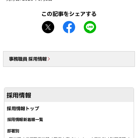
ッ
プ
この記事をシェアする
に
X
f
L
戻
シ
a
I
る
ェ
c
N
ア
e
E
b
で
事務職員 採用情報
o
送
o
る
k
シ
採用情報
ェ
ア
採用情報トップ
採用情報新着順一覧
部署別