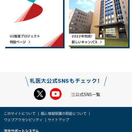
UI推進プロジェクト
2022年完成！
特設ページ
新しいキャンパス
札医大公式SNSもチェック！
公式SNS一覧
本
サ
このサイトについて
個人情報保護の取組について
文
ウェブアクセシビリティ
サイトマップ
イ
へ
学生サポートシステム
メ