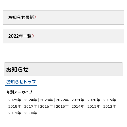
ェ
c
N
ア
e
E
b
で
お知らせ最新
o
送
o
る
2022年一覧
k
シ
ェ
ア
お知らせ
お知らせトップ
年別アーカイブ
2025年
2024年
2023年
2022年
2021年
2020年
2019年
2018年
2017年
2016年
2015年
2014年
2013年
2012年
2011年
2010年