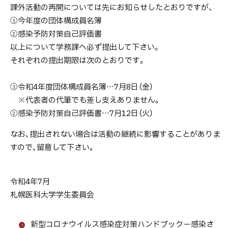
次
課外活動の再開については先にお知らせしたとおりですが、
①今年度の団体構成員名簿
※
②感染予防対策自己評価書
各
以上について学務課へ必ず提出して下さい。
団
それぞれの提出期限は次のとおりです。
体
代
①令和4年度団体構成員名簿…7月8日（金）
表
※代表者の代筆でも差し支えありません。
者
②感染予防対策自己評価書…7月12日（火）
は
以
なお、提出されない場合は活動の継続に影響することがありま
下
すので、留意して下さい。
の
連
絡
令和4年7月
を
札幌医科大学学生委員会
確
認
新型コロナウイルス感染症対策ハンドブック－感染さ