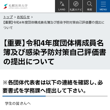
本
札
文
幌
札医大ナビ
サ
LANG
検索
MENU
イ
ト
へ
医
トップ
お知らせ
内
【重要】令和4年度団体構成員名簿及び感染予防対策自己評価書の提出に
メ
科
ついて
ニ
大
ュ
学
【重要】令和4年度団体構成員名
ー
簿及び感染予防対策自己評価書
へ
の提出について
※各団体代表者は以下の連絡を確認し、必
ペ
ー
要書式を学務課へ提出して下さい。
ジ
内
学生の皆さんへ
目