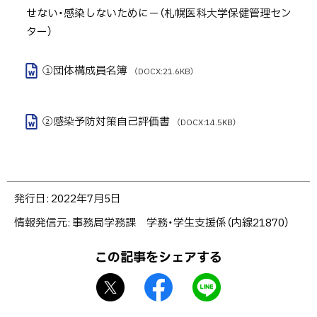
し、
せない・感染しないために－（札幌医科大学保健管理セン
必
ター）
要
書
①団体構成員名簿
（DOCX:21.6KB）
式
を
学
②感染予防対策自己評価書
（DOCX:14.5KB）
務
課
へ
ト
提
発行日:
2022年7月5日
ッ
出
情報発信元
事務局学務課 学務・学生支援係（内線21870）
プ
し
に
て
この記事をシェアする
戻
下
X
f
L
る
さ
シ
a
I
い。