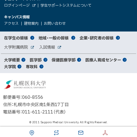
大
ト
（
ログインページ
学生サポートシステムについて
ニ
学
新
情
外
部
規
ュ
キャンパス情報
関
サ
ウ
報
ー
イ
（
（
（
ィ
アクセス
建物案内
お問い合わせ
ト
新
新
新
係
ン
へ
規
規
規
ド
サ
ウ
ウ
ウ
者
ウ
対
在学生の皆様
地域・一般の皆様
企業・研究者の皆様
ィ
ィ
ィ
で
イ
象
ン
ン
ン
開
向
関
大学附属病院
入試情報
ド
ド
ド
き
外
外
者
連
ウ
ウ
ウ
ま
ト
け
部
部
メ
で
で
で
大学概要
医学部
保健医療学部
医療人育成センター
す
サ
サ
別
サ
開
開
開
）
イ
イ
マ
大学院
専攻科
イ
き
き
き
メ
ト
ト
イ
ま
ま
ま
ン
ッ
ニ
す
す
す
ト
北
）
）
）
メ
ュ
プ
海
ニ
ー
道
郵便番号：060-8556
ュ
公
住所：札幌市中央区南1条西17丁目
立
ー
電話番号：011-611-2111（代表）
大
学
© 2011 Sapporo Medical University All Rights Reserved.
法
人
札