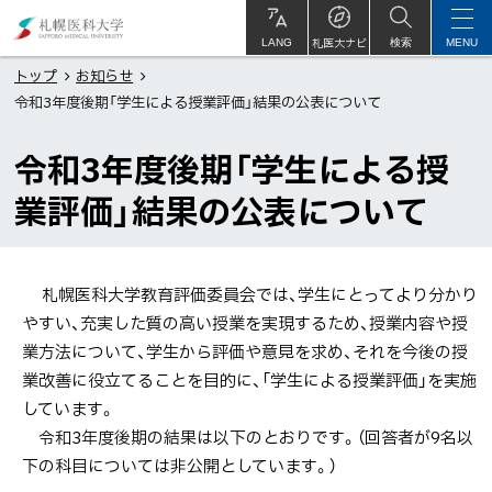
本
札
文
幌
札医大ナビ
サ
LANG
検索
MENU
イ
ト
へ
医
トップ
お知らせ
内
令和3年度後期「学生による授業評価」結果の公表について
メ
科
ニ
大
令和3年度後期「学生による授
ュ
学
ー
業評価」結果の公表について
へ
札幌医科大学教育評価委員会では、学生にとってより分かり
やすい、充実した質の高い授業を実現するため、授業内容や授
業方法について、学生から評価や意見を求め、それを今後の授
業改善に役立てることを目的に、「学生による授業評価」を実施
しています。
令和3年度後期の結果は以下のとおりです。（回答者が9名以
下の科目については非公開としています。）