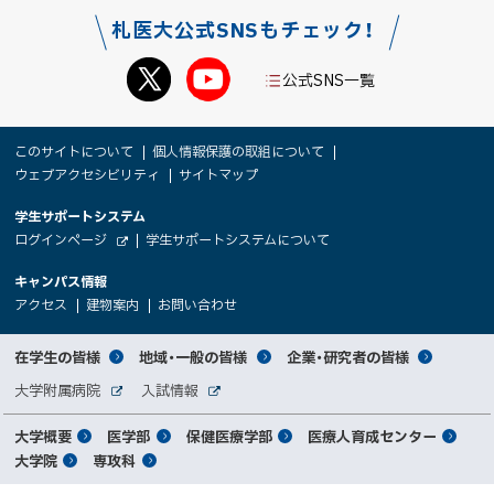
札医大公式SNSもチェック！
公式SNS一覧
本
サ
このサイトについて
個人情報保護の取組について
文
ウェブアクセシビリティ
サイトマップ
イ
へ
大
学生サポートシステム
メ
ト
（
ログインページ
学生サポートシステムについて
ニ
学
新
情
外
部
規
ュ
キャンパス情報
関
サ
ウ
報
ー
イ
（
（
（
ィ
アクセス
建物案内
お問い合わせ
ト
新
新
新
係
ン
へ
規
規
規
ド
サ
ウ
ウ
ウ
者
ウ
対
在学生の皆様
地域・一般の皆様
企業・研究者の皆様
ィ
ィ
ィ
で
イ
象
ン
ン
ン
開
向
関
大学附属病院
入試情報
ド
ド
ド
き
外
外
者
連
ウ
ウ
ウ
ま
ト
け
部
部
メ
で
で
で
大学概要
医学部
保健医療学部
医療人育成センター
す
サ
サ
別
サ
開
開
開
）
イ
イ
マ
大学院
専攻科
イ
き
き
き
メ
ト
ト
イ
ま
ま
ま