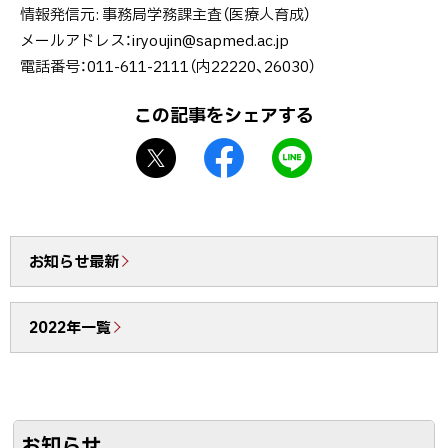
情報発信元
事務局学務課主査（医療人育成）
プ
メールアドレス：
iryoujin@sapmed.ac.jp
に
電話番号：011-611-2111（内22220、26030）
戻
る
この記事をシェアする
X
f
L
シ
a
I
ェ
c
N
ア
e
E
b
で
お知らせ最新
o
送
o
る
2022年一覧
k
シ
ェ
ア
お知らせ