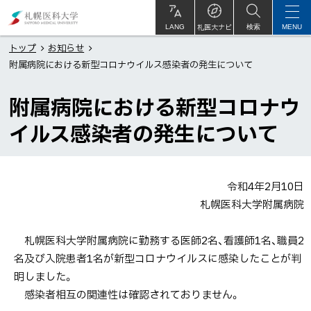
本
札
文
幌
札医大ナビ
サ
LANG
検索
MENU
イ
ト
へ
医
トップ
お知らせ
内
附属病院における新型コロナウイルス感染者の発生について
メ
科
ニ
大
附属病院における新型コロナウ
ュ
学
ー
イルス感染者の発生について
へ
令和4年2月10日
札幌医科大学附属病院
札幌医科大学附属病院に勤務する医師2名、看護師1名、職員2
名及び入院患者1名が新型コロナウイルスに感染したことが判
明しました。
感染者相互の関連性は確認されておりません。