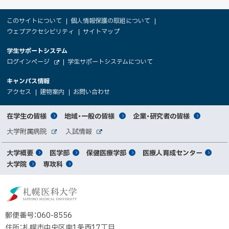
本
サ
このサイトについて
個人情報保護の取組について
文
ウェブアクセシビリティ
サイトマップ
イ
へ
大
学生サポートシステム
メ
ト
（
ログインページ
学生サポートシステムについて
ニ
学
新
情
外
部
規
ュ
キャンパス情報
関
サ
ウ
報
ー
イ
（
（
（
ィ
アクセス
建物案内
お問い合わせ
ト
新
新
新
係
ン
へ
規
規
規
ド
サ
ウ
ウ
ウ
者
ウ
対
在学生の皆様
地域・一般の皆様
企業・研究者の皆様
ィ
ィ
ィ
で
イ
象
ン
ン
ン
開
向
関
大学附属病院
入試情報
ド
ド
ド
き
外
外
者
連
ウ
ウ
ウ
ま
ト
け
部
部
メ
で
で
で
大学概要
医学部
保健医療学部
医療人育成センター
す
サ
サ
別
サ
開
開
開
）
イ
イ
マ
大学院
専攻科
イ
き
き
き
メ
ト
ト
イ
ま
ま
ま
ン
ッ
ニ
す
す
す
ト
北
）
）
）
メ
ュ
プ
海
ニ
ー
道
郵便番号：060-8556
ュ
公
住所：札幌市中央区南1条西17丁目