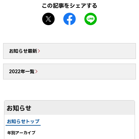
プ
この記事をシェアする
に
X
f
L
戻
シ
a
I
る
ェ
c
N
ア
e
E
b
で
お知らせ最新
o
送
o
る
2022年一覧
k
シ
ェ
ア
お知らせ
お知らせトップ
年別アーカイブ