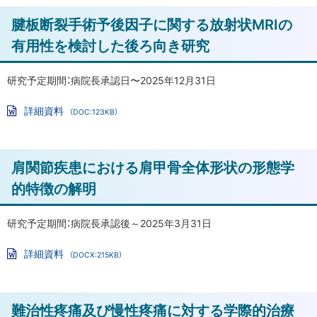
ァ
札
ト
腱板断裂手術予後因子に関する放射状MRIの
イ
幌
ル
ッ
有用性を検討した後ろ向き研究
医
プ
科
に
大
研究予定期間：病院長承認日〜2025年12月31日
学
戻
詳細資料
（DOC:123KB）
附
る
Wo
属
rd
フ
病
ァ
ト
肩関節疾患における肩甲骨全体形状の形態学
イ
院
ル
ッ
に
的特徴の解明
お
プ
い
に
研究予定期間：病院長承認後～2025年3月31日
て
戻
外
詳細資料
（DOCX:215KB）
る
反
Wo
rd
母
フ
ァ
趾
ト
難治性疼痛及び慢性疼痛に対する学際的治療
イ
ル