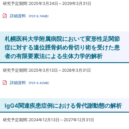
戻
研究予定期間：2025年3月24日～2029年3月31日
る
る
骨
詳細資料
（PDF:6.74MB）
盤
PD
F
変
フ
形
ァ
ト
札幌医科大学附属病院において変形性足関節
イ
の
ル
ッ
症に対する遠位脛骨斜め骨切り術を受けた患
評
プ
価
者の有限要素法による生体力学的解析
に
寛
戻
研究予定期間：2025年3月13日～2028年3月31日
骨
る
臼
詳細資料
（PDF:4.40MB）
回
PD
F
転
フ
ァ
骨
ト
IgG4関連疾患症例における骨代謝動態の解析
イ
ル
切
ッ
り
プ
研究予定期間：2024年12月13日～2027年12月31日
術
に