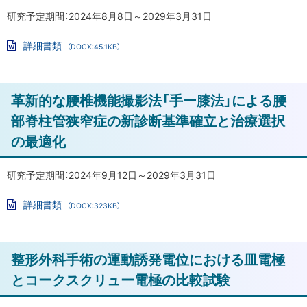
に
に
研究予定期間：2024年8月8日～2029年3月31日
対
戻
す
詳細書類
（DOCX:45.1KB）
る
る
Wo
rd
治
フ
ァ
療
ト
革新的な腰椎機能撮影法「手ー膝法」による腰
イ
成
ル
ッ
部脊柱管狭窄症の新診断基準確立と治療選択
績
プ
の
の最適化
に
検
討
戻
研究予定期間：2024年9月12日～2029年3月31日
る
骨
詳細書類
（DOCX:323KB）
Wo
粗
rd
鬆
フ
ァ
ト
症
整形外科手術の運動誘発電位における皿電極
イ
ル
治
ッ
とコークスクリュー電極の比較試験
療
プ
薬