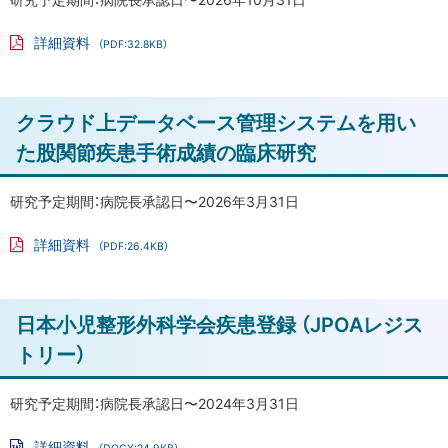
冷
却
戻
詳細資料
（PDF:32.8KB）
療
る
PD
法
F
フ
(じ
ァ
ト
クラウド上データベース管理システムを用い
イ
ぞ
ル
ッ
く
た股関節疾患手術成績の臨床研究
へ
プ
い
に
研究予定期間：病院長承認日〜2026年3月31日
さ
戻
じ
詳細資料
（PDF:26.4KB）
る
PD
ゅ
F
ん
フ
ァ
か
ト
日本小児整形外科学会疾患登録 （JPOAレジス
イ
ル
ん
ッ
トリー）
が
プ
た
に
研究予定期間：病院長承認日〜2024年3月31日
れ
戻
い
詳細資料
（DOCX:24.9KB）