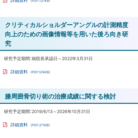
（PDF:137KB）
お
る
PD
け
F
フ
る
ァ
ト
クリティカルショルダーアングルの計測精度
イ
融
ル
ッ
合
向上のための画像情報等を用いた後ろ向き研
プ
遺
究
伝
に
子
戻
研究予定期間：病院長承認日～2022年3月31日
探
る
索
詳細資料
（PDF:574KB）
PD
F
札
フ
ァ
幌
ト
膝周囲骨切り術の治療成績に関する検討
イ
医
ル
ッ
科
プ
研究予定期間：2019/6/13～2026年10月31日
大
に
学
詳細資料
（PDF:271KB）
附
戻
PD
F
属
る