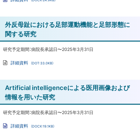
き
る
Wo
rd
ゃ
フ
く
ァ
ト
外反母趾における足部運動機能と足部形態に
イ
り
ル
ッ
関する研究
ょ
プ
う
ほ
に
研究予定期間：病院長承認日〜2025年3月31日
う)
戻
詳細資料
の
（DOT:33.0KB）
る
添
有
付
フ
効
ァ
ト
性
Artificial intelligenceによる医用画像および
イ
ル
に
ッ
情報を用いた研究
関
プ
す
に
研究予定期間：病院長承認日〜2025年3月31日
る
戻
研
詳細資料
（DOCX:19.1KB）
る
究
Wo
rd
フ