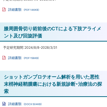
次
学
詳細書類
（PDF:146KB）
PD
講
膝
F
フ
前
座
ァ
ト
十
膝周囲骨切り術前後のCTによる下肢アライメ
イ
ル
字
ッ
ント及び回旋評価
靭
プ
帯
に
予定研究期間：2024/8/8-2028/3/31
損
戻
傷
詳細書類
（PDF:156KB）
る
に
PD
F
お
フ
ァ
け
ト
ショットガンプロテオーム解析を用いた悪性
イ
る
ル
ッ
末梢神経鞘腫瘍における新規診断・治療法の探
内
プ
索
外
に
反
動
戻
詳細書類
（DOCX:504KB）