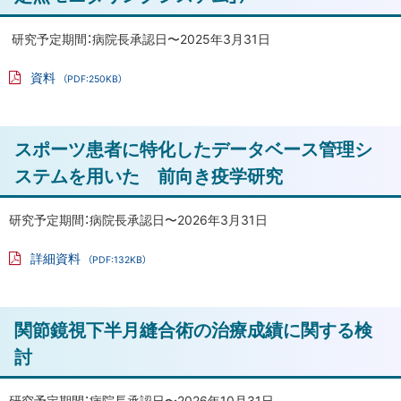
に
関
戻
節
研究予定期間：病院長承認日〜2025年3月31日
手
る
資料
術
（PDF:250KB）
PD
を
F
フ
受
ァ
ト
け
スポーツ患者に特化したデータベース管理シ
イ
ル
ッ
た
ステムを用いた 前向き疫学研究
患
プ
者
に
研究予定期間：病院長承認日〜2026年3月31日
の
戻
持
詳細資料
（PDF:132KB）
る
続
PD
F
閉
フ
ァ
鎖
ト
関節鏡視下半月縫合術の治療成績に関する検
イ
循
ル
ッ
討
環
プ
型
に
研究予定期間：病院長承認日〜2026年10月31日