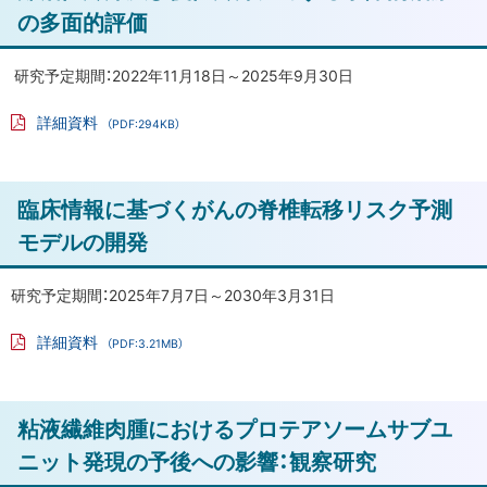
で
ッ
の多面的評価
手
プ
術
に
研究予定期間：2022年11月18日～2025年9月30日
を
戻
受
詳細資料
（PDF:294KB）
け
る
PD
ら
F
フ
れ
ァ
ト
臨床情報に基づくがんの脊椎転移リスク予測
イ
た
ル
ッ
患
モデルの開発
プ
者
の
に
研究予定期間：2025年7月7日～2030年3月31日
足
戻
部
詳細資料
（PDF:3.21MB）
る
PD
形
F
態
フ
ァ
ト
と
粘液繊維肉腫におけるプロテアソームサブユ
イ
ル
胼
ッ
ニット発現の予後への影響：観察研究
胝
プ