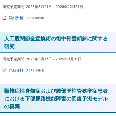
形
に
研究予定期間：2025年5月21日～2026年12月31日
成
戻
に
詳細資料
（PDF:2.66MB）
る
関
PD
F
す
フ
る
ァ
ト
人工股関節全置換術の術中骨盤傾斜に関する
イ
研
ル
ッ
研究
究
プ
に
寛
研究予定期間：2025年3月17日～2026年3月31日
骨
戻
詳細資料
臼
（PDF:3.06MB）
る
PD
形
F
フ
成
ァ
ト
不
頸椎症性脊髄症および腰部脊柱管狭窄症患者
イ
ル
ッ
全
における下部尿路機能障害の回復予測モデル
に
プ
の構築
お
に
け