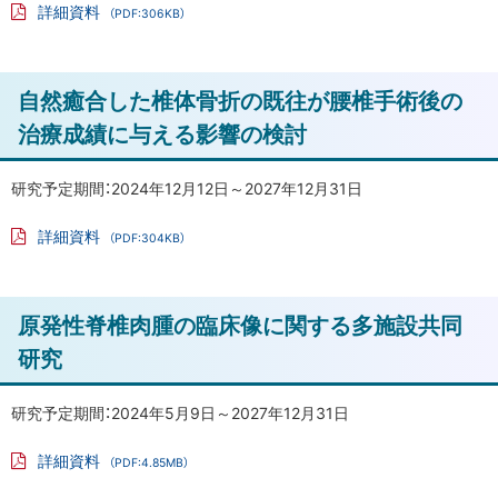
に
詳細資料
（PDF:306KB）
戻
お
PD
F
け
る
フ
ァ
る
ト
自然癒合した椎体骨折の既往が腰椎手術後の
イ
至
ル
ッ
治療成績に与える影響の検討
適
プ
回
に
転
研究予定期間：2024年12月12日～2027年12月31日
方
戻
詳細資料
（PDF:304KB）
向
る
PD
の
F
フ
有
ァ
ト
原発性脊椎肉腫の臨床像に関する多施設共同
イ
限
ル
ッ
要
研究
素
プ
法
に
研究予定期間：2024年5月9日～2027年12月31日
に
戻
よ
詳細資料
（PDF:4.85MB）
る
る
PD
F