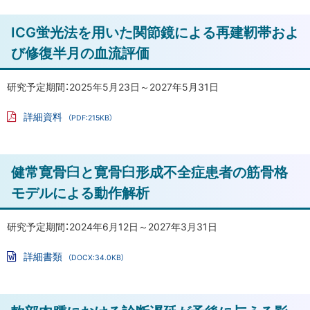
解
フ
ァ
析
ト
ICG蛍光法を用いた関節鏡による再建靭帯およ
イ
ル
ッ
び修復半月の血流評価
骨
プ
軟
に
研究予定期間：2025年5月23日～2027年5月31日
部
戻
腫
詳細資料
（PDF:215KB）
瘍
る
PD
患
F
フ
者
ァ
ト
健常寛骨臼と寛骨臼形成不全症患者の筋骨格
イ
に
ル
ッ
対
モデルによる動作解析
プ
す
る
に
研究予定期間：2024年6月12日～2027年3月31日
患
戻
肢
詳細書類
（DOCX:34.0KB）
る
Wo
温
rd
存
フ
ァ
ト
術
イ