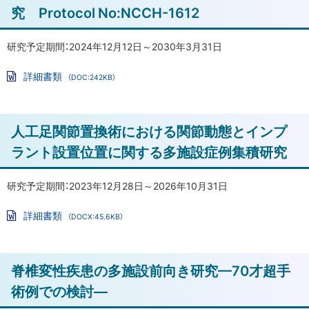
評
プ
究 Protocol No:NCCH-1612
価
に
に
戻
研究予定期間：2024年12月12日～2030年3月31日
関
る
す
詳細書類
（DOC:242KB）
る
Wo
rd
検
フ
討
ァ
ト
人工足関節置換術における関節動態とインプ
イ
ル
ッ
ラント設置位置に関する多施設症例集積研究
上
プ
肢
の
に
研究予定期間：2023年12月28日～2026年10月31日
外
戻
詳細書類
傷
（DOCX:45.6KB）
る
Wo
と
rd
フ
変
ァ
ト
性
脊椎変性疾患の多施設前向き研究—70才超手
イ
ル
疾
ッ
術例での検討—
患
プ