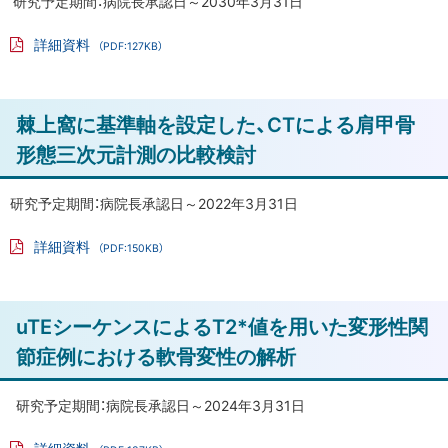
け
研究予定期間：病院長承認日～2030年3月31日
る
戻
詳細資料
（PDF:127KB）
新
る
PD
規
F
フ
治
ァ
ト
棘上窩に基準軸を設定した、CTによる肩甲骨
イ
療
ル
ッ
法
形態三次元計測の比較検討
の
プ
探
に
研究予定期間：病院長承認日～2022年3月31日
索
戻
詳細資料
（PDF:150KB）
る
非
PD
F
骨
フ
ァ
化
ト
uTEシーケンスによるT2*値を用いた変形性関
イ
ル
性
ッ
節症例における軟骨変性の解析
線
プ
維
に
研究予定期間：病院長承認日～2024年3月31日
腫
戻
に
詳細資料