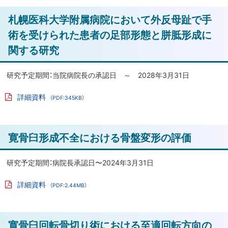
フ
旋
ァ
ト
札幌医科大学附属病院において外反母趾で手
イ
評
ル
ッ
術を受けられた患者の足部形態と胼胝形成に
価
プ
関する研究
シ
に
ョ
戻
研究予定期間：当院病院長の承認日 ～ 2028年3月31日
ッ
る
ト
詳細資料
（PDF:345KB）
ガ
PD
F
ン
フ
ァ
プ
ト
寛骨臼形成不全における骨盤変形の評価
イ
ル
ロ
ッ
テ
プ
研究予定期間：病院長承認日〜2024年3月31日
オ
に
ー
詳細資料
（PDF:2.44MB）
戻
ム
PD
F
解
る
フ
ァ
析
ト
寛骨臼回転骨切り術における至適回転方向の
イ