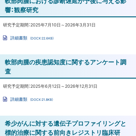
軟部肉腫における診断遅延が予後に与える影
ル
後
ッ
響：観察研究
リ
プ
ハ
に
研究予定期間：2025年7月10日～2026年3月31日
ビ
戻
リ
詳細書類
（DOCX:22.6KB）
る
テ
Wo
rd
ー
フ
シ
ァ
ト
軟部肉腫の疾患認知度に関するアンケート調
イ
ョ
ル
ッ
査
ン
プ
に
に
お
研究予定期間：2025年6月12日～2026年12月31日
け
戻
詳細書類
る
（DOCX:21.8KB）
る
Wo
残
rd
フ
存
ァ
ト
機
希少がんに対する遺伝子プロファイリングと
イ
ル
ッ
能
標的治療に関する前向きレジストリ臨床研