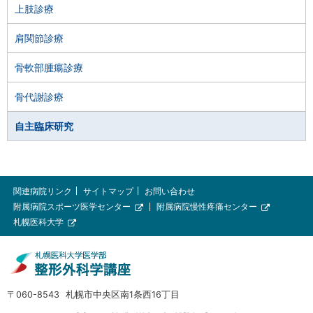
る
上肢診療
後
ろ
肩関節診療
向
骨軟部腫瘍診療
き
観
骨代謝診療
察
研
自主臨床研究
究
上
本
肢・
関
関連病院リンク
サイトマップ
お問い合わせ
足
文
連
附属病院スポーツ医学センター
附属病院慢性疼痛センター
外
外
部
情
札幌医科大学
へ
部
部
外
に
サ
サ
報
メ
部
イ
イ
発
サ
札
ト
ト
ニ
イ
生
ト
幌
ュ
し
郵
060-8543
札幌市中央区南1条西16丁目
医
ー
た
便