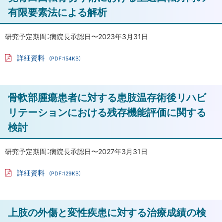
を
ル
ッ
有限要素法による解析
用
プ
い
に
た
研究予定期間：病院長承認日〜2023年3月31日
悪
戻
詳細資料
（PDF:154KB）
性
る
PD
末
F
フ
梢
ァ
ト
骨軟部腫瘍患者に対する患肢温存術後リハビ
イ
神
ル
ッ
経
リテーションにおける残存機能評価に関する
鞘
プ
検討
腫
に
瘍
戻
研究予定期間：病院長承認日〜2027年3月31日
に
る
お
詳細資料
（PDF:129KB）
け
PD
F
る
フ
新
ァ
ト
上肢の外傷と変性疾患に対する治療成績の検
イ
規
ル
ッ