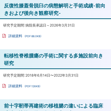
け
ァ
ト
反復性膝蓋骨脱臼の病態解明と手術成績-前向
イ
た
ル
ッ
きおよび後向き観察研究-
患
プ
者
の
に
研究予定期間：病院長承認日～2026年3月31日
治
戻
詳細資料
療
（PDF:88.0KB）
る
PD
成
F
フ
績
ァ
ト
と
転移性脊椎腫瘍の手術に関する多施設前向き
イ
ル
足
ッ
研究
部
プ
形
に
研究予定期間：2018年6月14日〜2022年3月31日
態
戻
に
詳細資料
（PDF:126KB）
る
関
PD
F
す
フ
ァ
る
ト
前十字靭帯再建術の移植腱の違いによる臨床
イ
研
ル
ッ