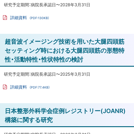
に
研究予定期間：病院長承認日〜2028年3月31日
ー
ム
戻
詳細資料
（PDF:130KB）
解
る
PD
析
F
フ
を
ァ
ト
超音波イメージング技術を用いた大腿四頭筋
イ
用
ル
ッ
い
セッティング時における大腿四頭筋の形態特
た
プ
性・活動特性・性状特性の検討
脱
に
分
戻
研究予定期間：病院長承認日〜2025年3月31日
化
る
型
詳細資料
（PDF:77.4KB）
軟
PD
F
骨
フ
ァ
肉
ト
日本整形外科学会症例レジストリー(JOANR)
イ
腫
ル
ッ
構築に関する研究
に
プ
お
に