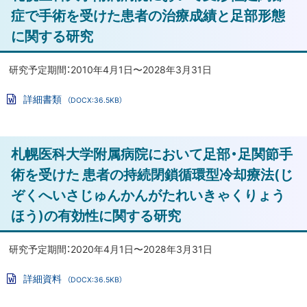
術
ッ
症で手術を受けた患者の治療成績と足部形態
前
プ
に関する研究
後
に
の
戻
研究予定期間：2010年4月1日〜2028年3月31日
CT
る
に
詳細書類
（DOCX:36.5KB）
よ
Wo
る
rd
フ
下
ァ
ト
札幌医科大学附属病院において足部・足関節手
イ
肢
ル
ッ
ア
術を受けた 患者の持続閉鎖循環型冷却療法(じ
プ
ラ
ぞくへいさじゅんかんがたれいきゃくりょう
イ
に
ほう)の有効性に関する研究
メ
戻
ン
る
研究予定期間：2020年4月1日〜2028年3月31日
ト
及
詳細資料
（DOCX:36.5KB）
び
Wo
rd
回