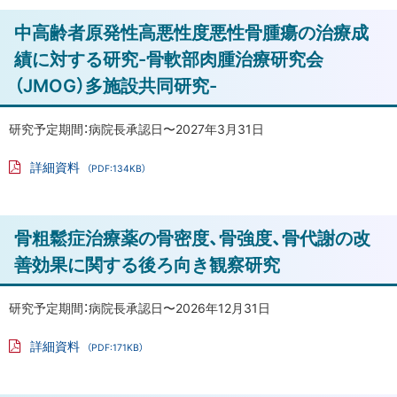
フ
病
ァ
ト
中高齢者原発性高悪性度悪性骨腫瘍の治療成
イ
院
ル
ッ
績に対する研究-骨軟部肉腫治療研究会
に
プ
お
（JMOG）多施設共同研究-
に
い
て
戻
研究予定期間：病院長承認日〜2027年3月31日
変
る
形
詳細資料
（PDF:134KB）
PD
性
F
足
フ
ァ
関
ト
骨粗鬆症治療薬の骨密度、骨強度、骨代謝の改
イ
ル
節
ッ
善効果に関する後ろ向き観察研究
症
プ
で
に
研究予定期間：病院長承認日〜2026年12月31日
手
戻
術
詳細資料
（PDF:171KB）
を
る
PD
F
受
フ