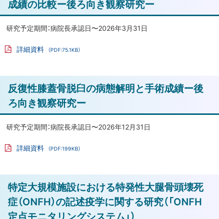
成績の比較ー後ろ向き観察研究ー
究
プ
に
札
研究予定期間：病院長承認日〜2026年3月31日
幌
戻
詳細資料
（PDF:75.1KB）
医
る
PD
科
F
フ
大
ァ
ト
反復性膝蓋骨脱臼の病態解明と手術成績ー後
イ
学
ル
ッ
附
ろ向き観察研究ー
属
プ
病
に
研究予定期間：病院長承認日〜2026年12月31日
院
戻
に
詳細資料
（PDF:199KB）
る
お
PD
F
い
フ
ァ
て
ト
特定大規模施設における特発性大腿骨頭壊死
イ
ル
足
ッ
症（ONFH）の記述疫学に関する研究（「ONFH
部・
プ
定点モニタリングシステム」）
足