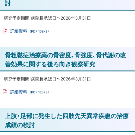
討
診
プ
断・
に
治
研究予定期間：病院長承認日〜2028年3月31日
療
戻
詳細資料
法
（PDF:158KB）
る
PD
の
F
フ
探
ァ
ト
索
骨粗鬆症治療薬の骨密度、骨強度、骨代謝の改
イ
ル
ッ
善効果に関する後ろ向き観察研究
シ
プ
ョ
に
研究予定期間：病院長承認日〜2026年3月31日
ッ
戻
ト
詳細資料
（PDF:125KB）
る
ガ
PD
F
ン
フ
ァ
プ
ト
上肢・足部に発生した四肢先天異常疾患の治療
イ
ロ
ル
ッ
成績の検討
テ
プ
オ