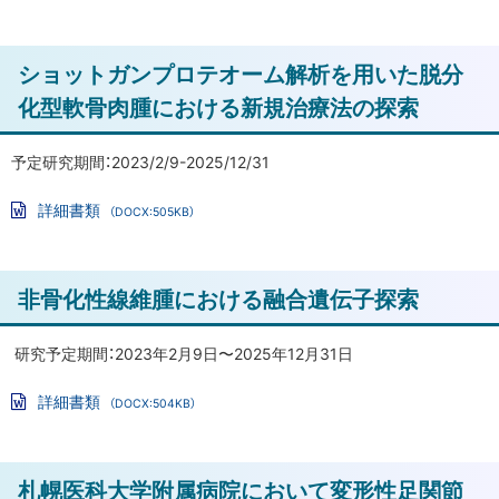
揺
Wo
る
rd
性
フ
ァ
と
ト
ショットガンプロテオーム解析を用いた脱分
イ
術
ル
ッ
化型軟骨肉腫における新規治療法の探索
後
プ
臨
に
床
予定研究期間：2023/2/9-2025/12/31
成
戻
詳細書類
（DOCX:505KB）
績
る
Wo
の
rd
フ
検
ァ
ト
非骨化性線維腫における融合遺伝子探索
イ
討
ル
ッ
膝
プ
研究予定期間：2023年2月9日〜2025年12月31日
周
に
詳細書類
囲
（DOCX:504KB）
戻
Wo
骨
rd
る
フ
切
ァ
ト
り
札幌医科大学附属病院において変形性足関節
イ
ル