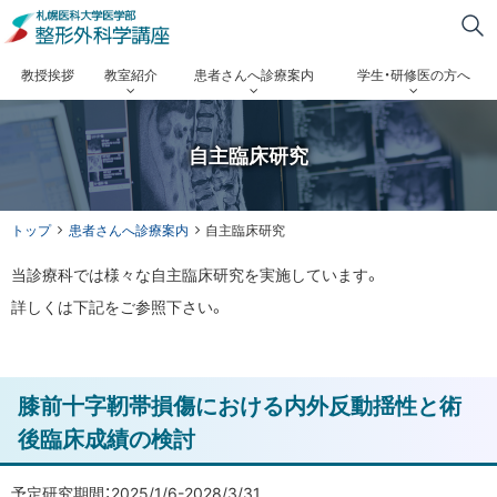
サ
本
札
イ
文
幌
メ
へ
教授挨拶
教室紹介
患者さんへ診療案内
学生・研修医の方へ
ト
医
メ
ニ
内
ニ
科
検
ュ
自主臨床研究
ュ
大
索
ー
ー
学
現
へ
トップ
患者さんへ診療案内
自主臨床研究
医
在
当診療科では様々な自主臨床研究を実施しています。
位
学
詳しくは下記をご参照下さい。
置
部
の
階
整
ペ
層
膝前十字靭帯損傷における内外反動揺性と術
形
ー
後臨床成績の検討
ジ
外
内
科
目
予定研究期間：2025/1/6-2028/3/31