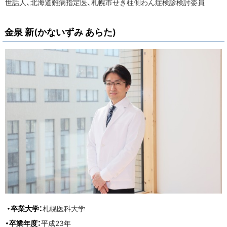
世話人、北海道難病指定医、札幌市せき柱側わん症検診検討委員
金泉 新(かないずみ あらた)
・卒業大学：
札幌医科大学
・卒業年度：
平成23年