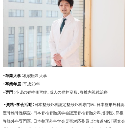
・卒業大学：
札幌医科大学
・卒業年度：
平成23年
・専門：
小児の脊柱側弯症、成人の脊柱変形、脊椎内視鏡治療
・資格・学会活動：
日本整形外科認定整形外科専門医、日本整形外科認
定脊椎脊髄病医、日本脊椎脊髄病学会認定脊椎脊髄外科指導医、脊椎
脊髄外科専門医、日本整形外科学会災害対応委員、北海道MIST研究会