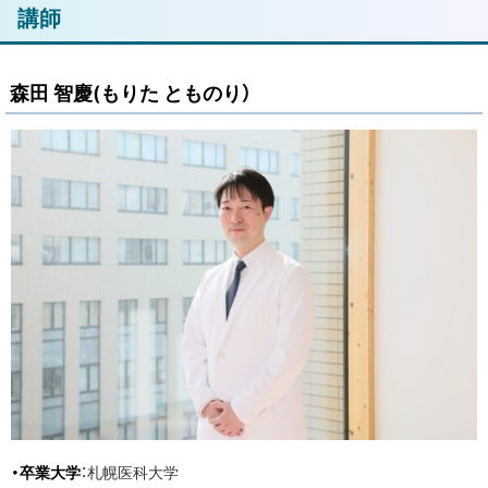
ト
講師
ッ
プ
森田 智慶(もりた とものり）
に
戻
る
・卒業大学
：札幌医科大学