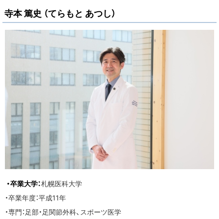
寺本 篤史 （てらもと あつし）
学
講
座
・卒業大学：
札幌医科大学
・卒業年度：平成11年
・専門：足部・足関節外科、スポーツ医学