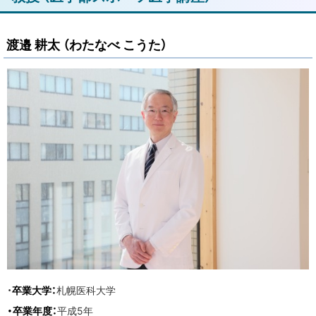
ッ
プ
渡邉 耕太 （わたなべ こうた）
に
戻
る
・
卒業大学：
札幌医科大学
・卒業年度：
平成5年