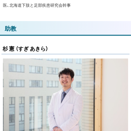
医、北海道下肢と足部疾患研究会幹事
ト
助教
ッ
プ
杉 憲 （すぎ あきら）
に
戻
る