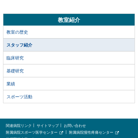
サ
教室紹介
イ
教室の歴史
ド
スタッフ紹介
・
臨床研究
メ
基礎研究
ニ
ュ
業績
ー
スポーツ活動
本
関
関連病院リンク
サイトマップ
お問い合わせ
文
連
附属病院スポーツ医学センター
附属病院慢性疼痛センター
外
外