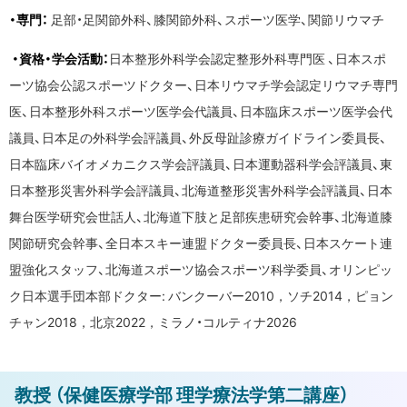
・専門：
足部・足関節外科、膝関節外科、スポーツ医学、関節リウマチ
・資格・学会活動：
日本整形外科学会認定整形外科専門医 、日本スポ
ーツ協会公認スポーツドクター、日本リウマチ学会認定リウマチ専門
医、日本整形外科スポーツ医学会代議員、日本臨床スポーツ医学会代
議員、日本足の外科学会評議員、外反母趾診療ガイドライン委員長、
日本臨床バイオメカニクス学会評議員、日本運動器科学会評議員、東
日本整形災害外科学会評議員、北海道整形災害外科学会評議員、日本
舞台医学研究会世話人、北海道下肢と足部疾患研究会幹事、北海道膝
関節研究会幹事、全日本スキー連盟ドクター委員長、日本スケート連
盟強化スタッフ、北海道スポーツ協会スポーツ科学委員、オリンピッ
ク日本選手団本部ドクター: バンクーバー2010，ソチ2014，ピョン
チャン2018，北京2022，ミラノ・コルティナ2026
ト
教授 （保健医療学部 理学療法学第二講座）