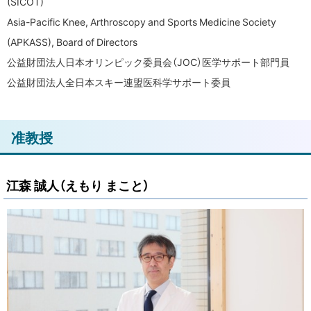
(SICOT)
Asia-Pacific Knee, Arthroscopy and Sports Medicine Society
(APKASS), Board of Directors
公益財団法人日本オリンピック委員会（JOC）医学サポート部門員
公益財団法人全日本スキー連盟医科学サポート委員
ト
准教授
ッ
プ
江森 誠人（えもり まこと）
に
戻
る