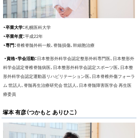
・卒業大学：
札幌医科大学
・卒業年度：
平成22年
・専門：
脊椎脊髄外科一般、脊髄損傷、幹細胞治療
・資格・学会活動：
日本整形外科学会認定整形外科専門医、日本整形外
科学会認定脊椎脊髄病医、日本整形外科学会認定スポーツ医、日本整
形外科学会認定運動器リハビリテーション医、日本脊椎外傷フォーラ
ム 世話人、脊髄再生治療研究会 世話人、日本脊髄障害医学会 再生医
療委員
塚本 有彦（つかもと ありひこ）