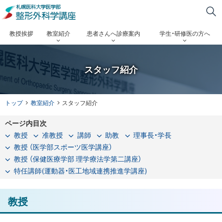
サ
本
札
イ
文
幌
メ
へ
教授挨拶
教室紹介
患者さんへ診療案内
学生・研修医の方へ
ト
医
メ
ニ
内
ニ
科
検
ュ
スタッフ紹介
ュ
大
索
ー
ー
学
現
へ
トップ
教室紹介
スタッフ紹介
医
在
ページ内目次
位
学
教授
准教授
講師
助教
理事長・学長
置
教授 （医学部スポーツ医学講座）
部
の
教授 （保健医療学部 理学療法学第二講座）
階
整
特任講師(運動器・医工地域連携推進学講座)
層
形
教授
外
科