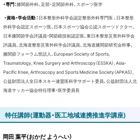
・専門：
膝関節外科、足部・足関節外科、スポーツ医学
・資格・学会活動 ：
日本整形外科学会認定整形外科専門医 、日本整形
外科学会認定スポーツ医、日本スポーツ協会公認スポーツドクター、
日本膝関節学会評議員・関節鏡技術認定医、東日本整形災害外科学会
評議員、北海道整形災害外科学会評議員、北海道膝関節研究会幹事、
膝関節フォーラム世話人、European Society of Sports,
Traumatology, Knee Surgery and Arthroscopy（ESSKA）, Asia-
Pacific Knee, Arthroscopy and Sports Medicine Society（APKAS）,
公益財団法人全日本スキー連盟医科学サポート委員、公益財団法人北
海道サッカー協会特任理事・医学委員長
ト
特任講師(運動器・医工地域連携推進学講座)
ッ
プ
岡田 葉平(おかだ ようへい）
に