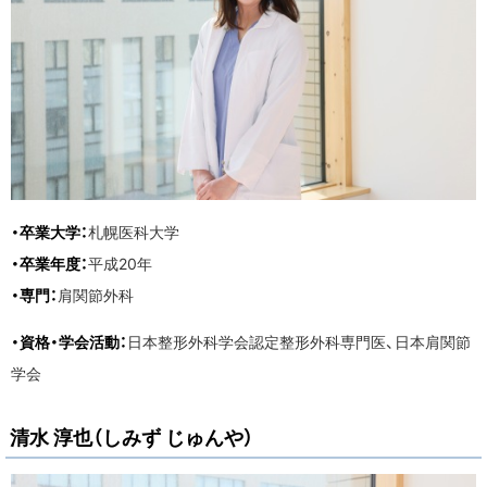
・卒業大学：
札幌医科大学
・卒業年度：
平成20年
・専門：
肩関節外科
・資格・学会活動：
日本整形外科学会認定整形外科専門医、日本肩関節
学会
清水 淳也（しみず じゅんや）