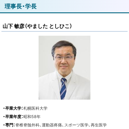
ト
理事長・学長
ッ
プ
山下 敏彦（やました としひこ）
に
戻
る
・卒業大学：
札幌医科大学
・卒業年度：
昭和58年
・専門：
脊椎脊髄外科、運動器疼痛、スポーツ医学、再生医学