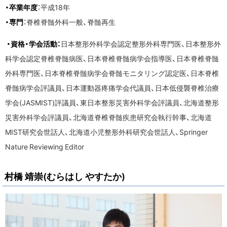
・卒業年度
：平成18年
・専門
：脊椎脊髄外科一般、脊髄再生
・資格・学会活動：
日本整形外科学会認定整形外科専門医、日本整形外
科学会認定脊椎脊髄病医、日本脊椎脊髄病学会指導医、日本脊椎脊髄
外科専門医、日本脊椎脊髄病学会脊髄モニタリング認定医、日本脊椎
脊髄病学会評議員、日本運動器疼痛学会代議員、日本低侵襲脊椎治療
学会(JASMIST)評議員、東日本整形災害外科学会評議員、北海道整形
災害外科学会評議員、北海道脊椎脊髄疾患研究会執行幹事、北海道
MIST研究会世話人、北海道小児整形外科研究会世話人、Springer
Nature Reviewing Editor
村橋 靖崇(むらはし やすたか)