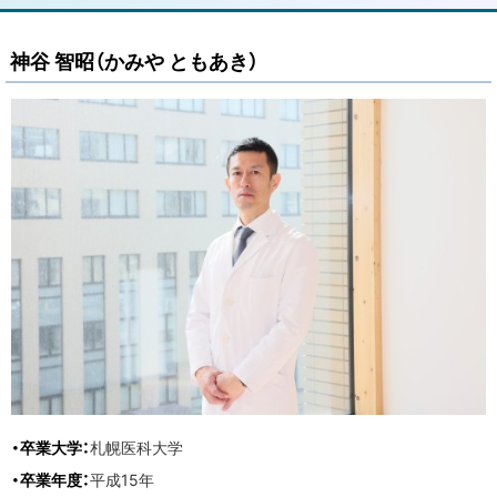
ッ
プ
神谷 智昭（かみや ともあき）
に
戻
る
・卒業大学：
札幌医科大学
・卒業年度：
平成15年