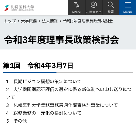
本
札
文
幌
札医大ナビ
サ
LANG
検索
MENU
イ
ト
へ
医
トップ
大学概要
法人情報
令和3年度理事長政策検討会
内
メ
科
令和3年度理事長政策検討会
ニ
大
ュ
学
ー
へ
第1回 令和4年3月7日
ペ
ー
ジ
1 長期ビジョン構想の策定について
内
2 大学機関別認証評価の選定に係る新体制への申し送りにつ
目
いて
次
3 札幌医科大学業務事務最適化調査検討事業について
第1
4 総務業務の一元化の検討について
回
5 その他
令和