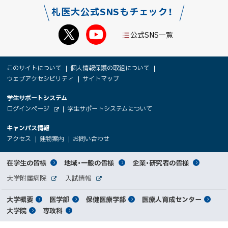
札医大公式SNSもチェック！
公式SNS一覧
本
サ
このサイトについて
個人情報保護の取組について
文
ウェブアクセシビリティ
サイトマップ
イ
へ
大
学生サポートシステム
メ
ト
（
ログインページ
学生サポートシステムについて
ニ
学
新
情
外
部
規
ュ
キャンパス情報
関
サ
ウ
報
ー
イ
（
（
（
ィ
アクセス
建物案内
お問い合わせ
ト
新
新
新
係
ン
へ
規
規
規
ド
サ
ウ
ウ
ウ
者
ウ
対
在学生の皆様
地域・一般の皆様
企業・研究者の皆様
ィ
ィ
ィ
で
イ
象
ン
ン
ン
開
向
関
大学附属病院
入試情報
ド
ド
ド
き
外
外
者
連
ウ
ウ
ウ
ま
ト
け
部
部
メ
で
で
で
大学概要
医学部
保健医療学部
医療人育成センター
す
サ
サ
別
サ
開
開
開
）
イ
イ
マ
大学院
専攻科
イ
き
き
き
メ
ト
ト
イ
ま
ま
ま
ン